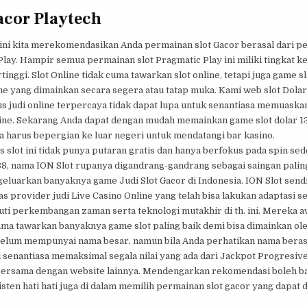
acor Playtech
 ini kita merekomendasikan Anda permainan slot Gacor berasal dari p
Play. Hampir semua permainan slot Pragmatic Play ini miliki tingkat 
tinggi. Slot Online tidak cuma tawarkan slot online, tetapi juga game sl
ne yang dimainkan secara segera atau tatap muka. Kami web slot Dolar
us judi online terpercaya tidak dapat lupa untuk senantiasa memuaska
ine. Sekarang Anda dapat dengan mudah memainkan game slot dolar 1
a harus bepergian ke luar negeri untuk mendatangi bar kasino.
 slot ini tidak punya putaran gratis dan hanya berfokus pada spin se
88, nama ION Slot rupanya digandrang-gandrang sebagai saingan paling 
eluarkan banyaknya game Judi Slot Gacor di Indonesia. ION Slot sendi
tas provider judi Live Casino Online yang telah bisa lakukan adaptasi s
uti perkembangan zaman serta teknologi mutakhir di th. ini. Mereka a
ama tawarkan banyaknya game slot paling baik demi bisa dimainkan ol
 belum mempunyai nama besar, namun bila Anda perhatikan nama beras
i senantiasa memaksimal segala nilai yang ada dari Jackpot Progresi
bersama dengan website lainnya. Mendengarkan rekomendasi boleh ba
sten hati hati juga di dalam memilih permainan slot gacor yang dapat d