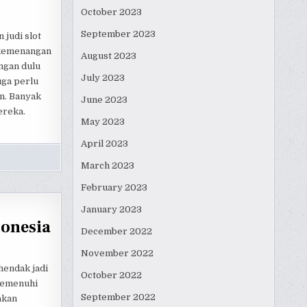
October 2023
September 2023
 judi slot
 kemenangan
August 2023
ngan dulu
July 2023
uga perlu
n. Banyak
June 2023
ereka.
May 2023
April 2023
March 2023
February 2023
January 2023
donesia
December 2022
November 2022
hendak jadi
October 2022
 memenuhi
September 2022
akan