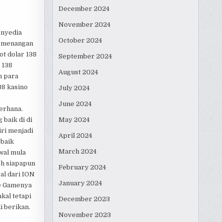
December 2024
November 2024
enyedia
October 2024
kemenangan
ot dolar 138
September 2024
 138
August 2024
n para
38 kasino
July 2024
June 2024
derhana.
baik di di
May 2024
ri menjadi
April 2024
ebaik
March 2024
wal mula
eh siapapun
February 2024
al dari ION
January 2024
ve Gamenya
kal tetapi
December 2023
i berikan.
November 2023