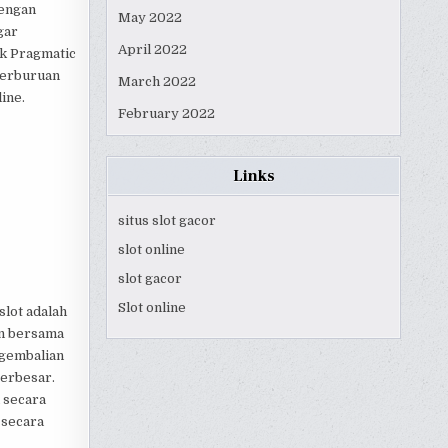
dengan
May 2022
gar
April 2022
nk Pragmatic
perburuan
March 2022
ine.
February 2022
Links
situs slot gacor
slot online
slot gacor
Slot online
slot adalah
in bersama
ngembalian
terbesar.
 secara
 secara