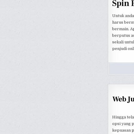
Spin 
Untuk anda 
harus berm
bermain. A
berputus as
sekali unt
penjudi onl
Web Ju
Hingga tela
opsi yang p
kepuasan p