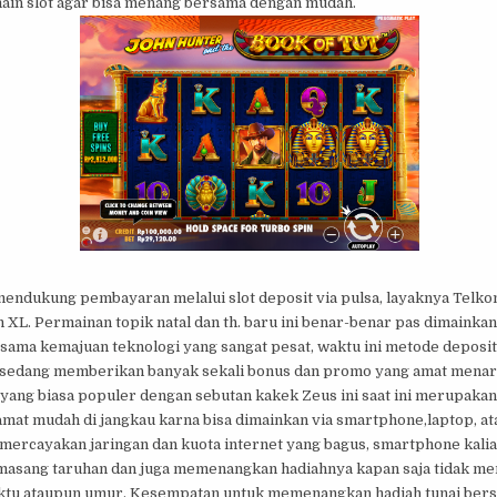
ain slot agar bisa menang bersama dengan mudah.
mendukung pembayaran melalui slot deposit via pulsa, layaknya Telko
n XL. Permainan topik natal dan th. baru ini benar-benar pas dimainkan d
sama kemajuan teknologi yang sangat pesat, waktu ini metode deposit
edang memberikan banyak sekali bonus dan promo yang amat menar
yang biasa populer dengan sebutan kakek Zeus ini saat ini merupaka
amat mudah di jangkau karna bisa dimainkan via smartphone,laptop, at
ercayakan jaringan dan kuota internet yang bagus, smartphone kalia
asang taruhan dan juga memenangkan hadiahnya kapan saja tidak m
ktu ataupun umur. Kesempatan untuk memenangkan hadiah tunai ber