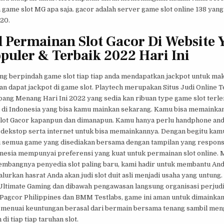
game slot MG apa saja. gacor adalah server game slot online 138 yan
020.
 Permainan Slot Gacor Di Website 
puler & Terbaik 2022 Hari Ini
ang berpindah game slot tiap tiap anda mendapatkan jackpot untuk ma
 dapat jackpot di game slot. Playtech merupakan Situs Judi Online T
ang Menang Hari Ini 2022 yang sedia kan ribuan type game slot terl
 di Indonesia yang bisa kamu mainkan sekarang. Kamu bisa memainka
 Slot Gacor kapanpun dan dimanapun. Kamu hanya perlu handphone and
 dekstop serta internet untuk bisa memainkannya. Dengan begitu kamu
i semua game yang disediakan bersama dengan tampilan yang responsi
nesia mempunyai preferensi yang kuat untuk permainan slot online. 
embangnya penyedia slot paling baru, kami hadir untuk membantu An
lurkan hasrat Anda akan judi slot duit asli menjadi usaha yang untung
 Ultimate Gaming dan dibawah pengawasan langsung organisasi perjudi
Pagcor Philippines dan BMM Testlabs, game ini aman untuk dimainkan.
 menuai keuntungan berasal dari bermain bersama tenang sambil men
di tiap tiap taruhan slot.