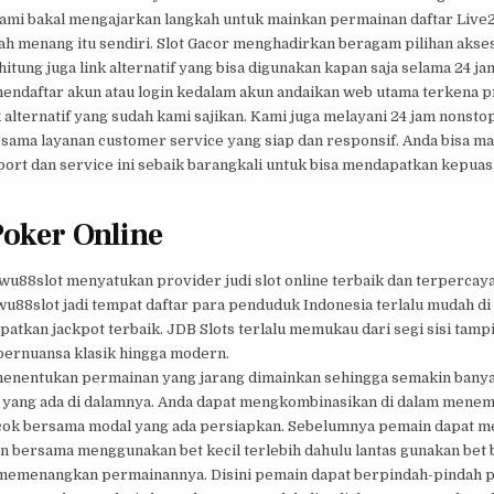
ami bakal mengajarkan langkah untuk mainkan permainan daftar Live2
ah menang itu sendiri. Slot Gacor menghadirkan beragam pilihan akse
itung juga link alternatif yang bisa digunakan kapan saja selama 24 ja
mendaftar akun atau login kedalam akun andaikan web utama terkena 
k alternatif yang sudah kami sajikan. Kami juga melayani 24 jam nonsto
sama layanan customer service yang siap dan responsif. Anda bisa m
ort dan service ini sebaik barangkali untuk bisa mendapatkan kepua
Poker Online
u88slot menyatukan provider judi slot online terbaik dan terpercaya
wu88slot jadi tempat daftar para penduduk Indonesia terlalu mudah d
atkan jackpot terbaik. JDB Slots terlalu memukau dari segi sisi tamp
bernuansa klasik hingga modern.
menentukan permainan yang jarang dimainkan sehingga semakin banya
yang ada di dalamnya. Anda dapat mengkombinasikan di dalam mene
cok bersama modal yang ada persiapkan. Sebelumnya pemain dapat m
 bersama menggunakan bet kecil terlebih dahulu lantas gunakan bet b
 memenangkan permainannya. Disini pemain dapat berpindah-pindah p