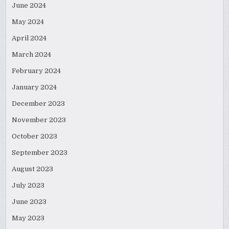
June 2024
May 2024
April 2024
March 2024
February 2024
January 2024
December 2023
November 2023
October 2023
September 2023
August 2023
July 2023
June 2023
May 2023