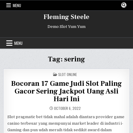
Skip
MENU
to
content
Fleming Steele
Demo Slot Yum Yum
MENU
Tag:
sering
POSTED
SLOT ONLINE
IN
Bocoran 17 Game Judi Slot Paling
Gacor Sering Jackpot Uang Asli
Hari Ini
OCTOBER 6, 2022
Slot pragmatic bet tidak mahal adalah diantara provider game
casino terbesar yang mempunyai market leader di industri i-
Gaming dan pun udah meraih tidak sedikit award dalam