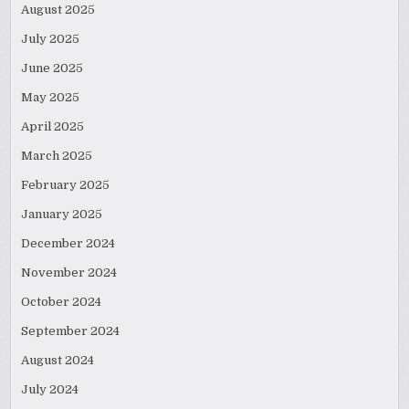
August 2025
July 2025
June 2025
May 2025
April 2025
March 2025
February 2025
January 2025
December 2024
November 2024
October 2024
September 2024
August 2024
July 2024