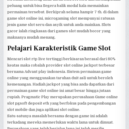
peluang untuk bisa Segera balik modal kala memainkan
permainan tersebut. Berkiprah selama hampir 7 th. di dalam
game slot online ini, microgaming slot mempunyai ratusan
jenis game slot seru dan asyik untuk anda mainkan. Slots
gacor ialah ringkasan dari games slot mudah bocor yang
maknanya mudah menang.
Pelajari Karakteristik Game Slot
Mencari slot rtp live tertinggi berkisaran berasal dari 80%
keatas maka cobalah provider slot online jackpot terbesar
bernama Advant play indonesia. Sistem permainan game
online yang menggunakan taruhan duit asli untuk beroleh
kemenangan. Hadiah jackpot yang bisa anda dapatkan dari
permainan game slot online ini amat besar hingga jutaan
rupiah. Pragmatic Play merupakan perusahaan Game online
slot pgsoft deposit eth yang berfokus pada pengembangan
slot mobile dan juga aplikasi slot online.
Satu-satunya masalah bersama dengan game ini adalah
terkadang mereka memerlukan waktu lama untuk dimuat.
Perusahaan yang telah berjalan lama ini telah merilis