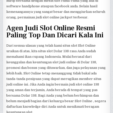
mirip bersama dengan mesin slot cuma-cuma yang ada di
software handphone ataupun facebook anda. Selain hasil
kemenangannya yang sangat besar dan menggiurkan seluruh
orang, permainan judi slot online jackpot terbesar.
Agen Judi Slot Online Resmi
Paling Top Dan Dicari Kala Ini
Dari semua ulasan yang telah kami situs slot Slot Online
uraikan di atas, kita situs slot Dolar 138 rasa Anda sudah
memahami ikan cupang Indonesia. Mulai berasal dari
keunggulan dan keuntungan slot judi online di Dolar 138,
promosi dan bonus yang ditawarkan, dan juga pelayanan yang
lebih baik. Slot Online tetap menanggung tidak bakal ada
tanda-tanda penipuan yang dapat merugikan member situs
judi online ini. Jika Anda ingin bermain judi slot online 138
yang aman dan terjamin, Anda berada di tempat yang pas
bersama Dolar 138. Bagi Anda yang belum berhimpun dan
belum menjadi bagian dari keluarga besar Slot Online , segera
daftarkan knowledge diri Anda untuk menikmati beragam
keuntungan slot.