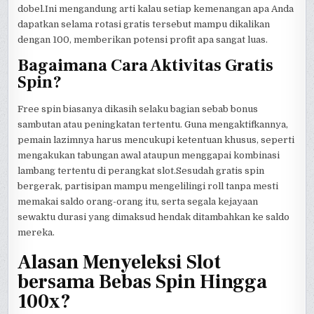
dobel.Ini mengandung arti kalau setiap kemenangan apa Anda
dapatkan selama rotasi gratis tersebut mampu dikalikan
dengan 100, memberikan potensi profit apa sangat luas.
Bagaimana Cara Aktivitas Gratis
Spin?
Free spin biasanya dikasih selaku bagian sebab bonus
sambutan atau peningkatan tertentu. Guna mengaktifkannya,
pemain lazimnya harus mencukupi ketentuan khusus, seperti
mengakukan tabungan awal ataupun menggapai kombinasi
lambang tertentu di perangkat slot.Sesudah gratis spin
bergerak, partisipan mampu mengelilingi roll tanpa mesti
memakai saldo orang-orang itu, serta segala kejayaan
sewaktu durasi yang dimaksud hendak ditambahkan ke saldo
mereka.
Alasan Menyeleksi Slot
bersama Bebas Spin Hingga
100x?