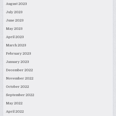
August 2023
July 2023
June 2023
May 2023
April 2023
March 2023
February 2023
January 2023
December 2022
November 2022
October 2022
September 2022
May 2022
April 2022