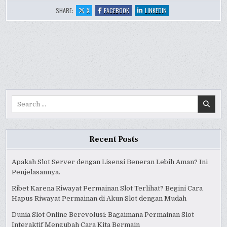
:
:
:
SHARE:
X
FACEBOOK
LINKEDIN
MENGEKSPLORASI
MENGEKSPLORASI
MENGEKSPLORASI
ALAM
ALAM
ALAM
PRAGMATIC
PRAGMATIC
PRAGMATIC
PLAY
PLAY
PLAY
SWEET
SWEET
SWEET
BONANZA:
BONANZA:
BONANZA:
PETUNJUK
PETUNJUK
PETUNJUK
LENGKAP
LENGKAP
LENGKAP
GUNA
GUNA
GUNA
PEMAIN
PEMAIN
PEMAIN
Search
for:
Recent Posts
Apakah Slot Server dengan Lisensi Beneran Lebih Aman? Ini
Penjelasannya.
Ribet Karena Riwayat Permainan Slot Terlihat? Begini Cara
Hapus Riwayat Permainan di Akun Slot dengan Mudah
Dunia Slot Online Berevolusi: Bagaimana Permainan Slot
Interaktif Mengubah Cara Kita Bermain