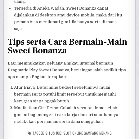
ulang.
Tersedia di Aneka Wadah: Sweet Bonanza dapat
dijalankan di desktop atau device mobile, maka dari itu
pemain bisa menikmati gim bila hanya serta di mana
saja.
Tips serta Cara Bermain-Main
Sweet Bonanza
Bagi meningkatkan peluang Engkau internal bermain
Pragmatic Play Sweet Bonanza, beriringan ialah sedikit tips
apa mampu Engkau terapkan:
Atur Biaya: Determine budget sebelumnya mulai
bermain serta patuhi limit tersebut untuk menjauhi
kerugian siapa nggak butuh.
Manfaatkan Ciri Demo: Cobalah version demo sebab
gim ini bagi mengerti cara kerja dan ciri sebelumnya
melakukan permainan serta dana sungguhan.
TAGGED
SITUS JUDI SLOT ONLINE GAMPANG MENANG