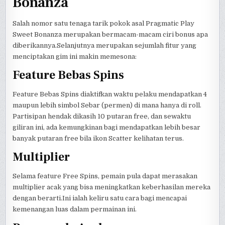
Bonanza
Salah nomor satu tenaga tarik pokok asal Pragmatic Play
Sweet Bonanza merupakan bermacam-macam ciri bonus apa
diberikannya.Selanjutnya merupakan sejumlah fitur yang
menciptakan gim ini makin memesona:
Feature Bebas Spins
Feature Bebas Spins diaktifkan waktu pelaku mendapatkan 4
maupun lebih simbol Sebar (permen) di mana hanya di roll.
Partisipan hendak dikasih 10 putaran free, dan sewaktu
giliran ini, ada kemungkinan bagi mendapatkan lebih besar
banyak putaran free bila ikon Scatter kelihatan terus.
Multiplier
Selama feature Free Spins, pemain pula dapat merasakan
multiplier acak yang bisa meningkatkan keberhasilan mereka
dengan berarti.Ini ialah keliru satu cara bagi mencapai
kemenangan luas dalam permainan ini.