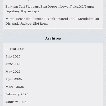
Bingung Cari Slot yang Bisa Deposit Lewat Pulsa XL Tanpa
Dipotong, Kapan Saja?
Mimpi Besar di Gulungan Digital: Strategi untuk Mendekatkan
Diri pada Jackpot Slot Roma
Archives
August 2026
July 2026
June 2026
May 2026
April 2026
March 2026
February 2026
January 2026