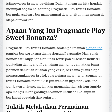
istimewa serta mengasyikkan. Dalam tulisan ini, kita hendak
meninjau segala hal tentang Pragmatic Play Sweet Bonanza,
bermula asal cara bermain sampai dengan fitur-fitur menarik
siapa ditawarkan.
Apaan Yang Itu Pragmatic Play
Sweet Bonanza?
Pragmatic Play Sweet Bonanza adalah permainan
slot online
gambar bergerak apa dirilis dengan Pragmatic Play, salah
nomor satu supplier alat lunak terdepan di sektor industri
perjudian di internet.Permainan ini memperlihatkan tema
permen dan buah-buahan yang ceria, bersama grafik siapa
mengagumkan serta efek suara siapa menggugah semangat.
Sweet Bonanza memiliki 6 putaran dan juga tidak ada line
pembayaran kuno, melainkan memanfaatkan sistem tumble
apa mengizinkan gabungan winner untuk berkelanjutan
berlanjut sesudah tiap putaran.
Taktik Melakukan Permainan