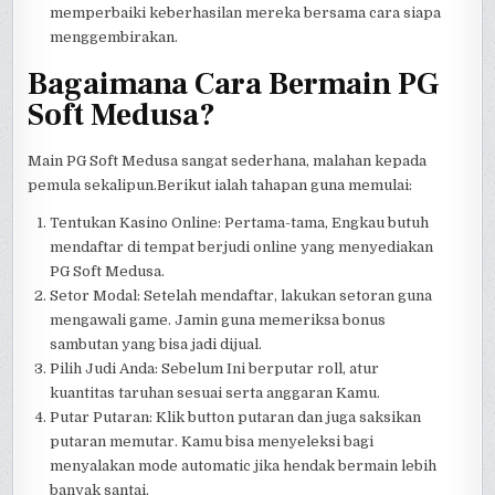
memperbaiki keberhasilan mereka bersama cara siapa
menggembirakan.
Bagaimana Cara Bermain PG
Soft Medusa?
Main PG Soft Medusa sangat sederhana, malahan kepada
pemula sekalipun.Berikut ialah tahapan guna memulai:
Tentukan Kasino Online: Pertama-tama, Engkau butuh
mendaftar di tempat berjudi online yang menyediakan
PG Soft Medusa.
Setor Modal: Setelah mendaftar, lakukan setoran guna
mengawali game. Jamin guna memeriksa bonus
sambutan yang bisa jadi dijual.
Pilih Judi Anda: Sebelum Ini berputar roll, atur
kuantitas taruhan sesuai serta anggaran Kamu.
Putar Putaran: Klik button putaran dan juga saksikan
putaran memutar. Kamu bisa menyeleksi bagi
menyalakan mode automatic jika hendak bermain lebih
banyak santai.