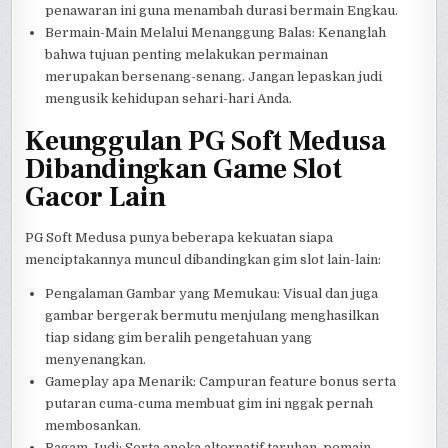
penawaran ini guna menambah durasi bermain Engkau.
Bermain-Main Melalui Menanggung Balas: Kenanglah
bahwa tujuan penting melakukan permainan
merupakan bersenang-senang. Jangan lepaskan judi
mengusik kehidupan sehari-hari Anda.
Keunggulan PG Soft Medusa
Dibandingkan Game Slot
Gacor Lain
PG Soft Medusa punya beberapa kekuatan siapa
menciptakannya muncul dibandingkan gim slot lain-lain:
Pengalaman Gambar yang Memukau: Visual dan juga
gambar bergerak bermutu menjulang menghasilkan
tiap sidang gim beralih pengetahuan yang
menyenangkan.
Gameplay apa Menarik: Campuran feature bonus serta
putaran cuma-cuma membuat gim ini nggak pernah
membosankan.
Ragam Judi: Serta aneka alternatif taruhan, pemain