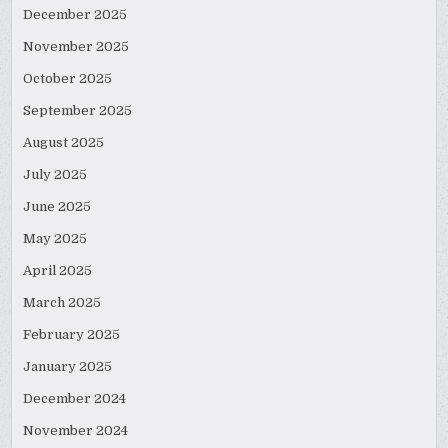
December 2025
November 2025
October 2025
September 2025
August 2025
July 2025
June 2025
May 2025
April 2025
March 2025
February 2025
January 2025
December 2024
November 2024