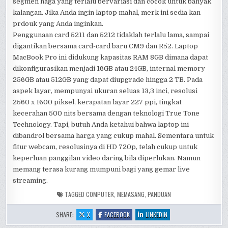
segmen haga yang terlalu bervariasi dan cocok untuk banyak
kalangan. Jika Anda ingin laptop mahal, merk ini sedia kan
prdouk yang Anda inginkan.
Penggunaan card 5211 dan 5212 tidaklah terlalu lama, sampai
digantikan bersama card-card baru CM9 dan R52. Laptop
MacBook Pro ini didukung kapasitas RAM 8GB dimana dapat
dikonfigurasikan menjadi 16GB atau 24GB, internal memory
256GB atau 512GB yang dapat diupgrade hingga 2 TB. Pada
aspek layar, mempunyai ukuran seluas 13,3 inci, resolusi
2560 x 1600 piksel, kerapatan layar 227 ppi, tingkat
kecerahan 500 nits bersama dengan teknologi True Tone
Technology. Tapi, butuh Anda ketahui bahwa laptop ini
dibandrol bersama harga yang cukup mahal. Sementara untuk
fitur webcam, resolusinya di HD 720p, telah cukup untuk
keperluan panggilan video daring bila diperlukan. Namun
memang terasa kurang mumpuni bagi yang gemar live
streaming.
TAGGED
COMPUTER
,
MEMASANG
,
PANDUAN
:
:
:
SHARE:
X
FACEBOOK
LINKEDIN
2
2
2
LANGKAH
LANGKAH
LANGKAH