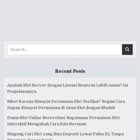
MENEMPATKAN
MENEMPATKAN
MENEMPATKAN
WIFI
WIFI
WIFI
DI
DI
DI
KOMPUTER
KOMPUTER
KOMPUTER
PANDUAN
PANDUAN
PANDUAN
AWAM
AWAM
AWAM
Search
for:
Recent Posts
Apakah Slot Server dengan Lisensi Beneran Lebih Aman? Ini
Penjelasannya.
Ribet Karena Riwayat Permainan Slot Terlihat? Begini Cara
Hapus Riwayat Permainan di Akun Slot dengan Mudah
Dunia Slot Online Berevolusi: Bagaimana Permainan Slot
Interaktif Mengubah Cara Kita Bermain
Bingung Cari Slot yang Bisa Deposit Lewat Pulsa XL Tanpa