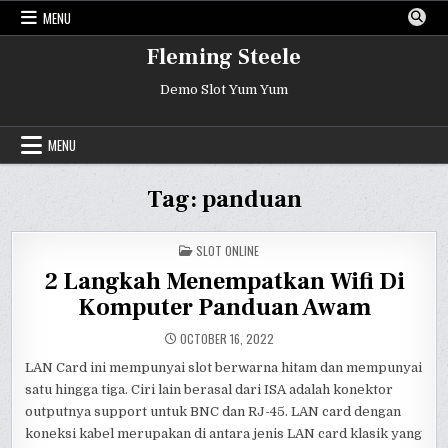
Skip
MENU
to
content
Fleming Steele
Demo Slot Yum Yum
MENU
Tag:
panduan
POSTED
SLOT ONLINE
IN
2 Langkah Menempatkan Wifi Di
Komputer Panduan Awam
OCTOBER 16, 2022
LAN Card ini mempunyai slot berwarna hitam dan mempunyai
satu hingga tiga. Ciri lain berasal dari ISA adalah konektor
outputnya support untuk BNC dan RJ-45. LAN card dengan
koneksi kabel merupakan di antara jenis LAN card klasik yang