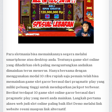
Para slotmania bisa memainkannya segera melalui
smartphone atau desktop anda. Tentunya game slot online
yang dihadirkan oleh paling menguntungkan andaikan
dimainkan terus menerus. Hanya bersama dengan
menggunakan modal 10 ribu rupiah saja pemain telah bisa
memainkan game slot gacor berasal dari pragmatic play yang
miliki peluang tinggi untuk mendapatkan jackpot terbesar.
Berikut terdapat 10 game slot online gacor berasal dari
pragmatic play yang mesti anda mainkan. Langkah pertama
akses web judi slot online paling baik Slot Demo melalui link
website resmi maupun link alternatif.