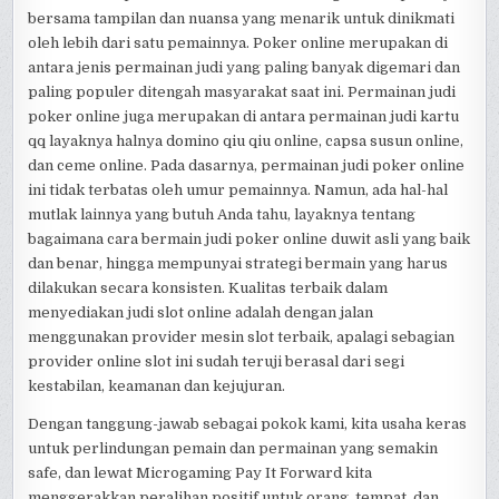
bersama tampilan dan nuansa yang menarik untuk dinikmati
oleh lebih dari satu pemainnya. Poker online merupakan di
antara jenis permainan judi yang paling banyak digemari dan
paling populer ditengah masyarakat saat ini. Permainan judi
poker online juga merupakan di antara permainan judi kartu
qq layaknya halnya domino qiu qiu online, capsa susun online,
dan ceme online. Pada dasarnya, permainan judi poker online
ini tidak terbatas oleh umur pemainnya. Namun, ada hal-hal
mutlak lainnya yang butuh Anda tahu, layaknya tentang
bagaimana cara bermain judi poker online duwit asli yang baik
dan benar, hingga mempunyai strategi bermain yang harus
dilakukan secara konsisten. Kualitas terbaik dalam
menyediakan judi slot online adalah dengan jalan
menggunakan provider mesin slot terbaik, apalagi sebagian
provider online slot ini sudah teruji berasal dari segi
kestabilan, keamanan dan kejujuran.
Dengan tanggung-jawab sebagai pokok kami, kita usaha keras
untuk perlindungan pemain dan permainan yang semakin
safe, dan lewat Microgaming Pay It Forward kita
menggerakkan peralihan positif untuk orang, tempat, dan