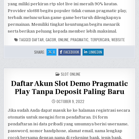
yang miliki perkiran rtp slot live ini meraih 90% keatas.
Provider slot88 begitu populer tidak cuman pragmatic play,
terbaik meluncurkan game-game bertaruh dilengkapnya
permainan. Memiliki tingkat keuntungan begitu menarik
serta berikan peluang kepada member lebih maksimal.
TAGGED
DAFTAR
,
GACOR
,
ONLINE
,
PRAGMATIC
,
TERPERCAYA
,
WEBSITE
:
:
:
SHARE:
X
FACEBOOK
LINKEDIN
SLOT
SLOT
SLOT
GACOR:
GACOR:
GACOR:
DAFTAR
DAFTAR
DAFTAR
SITUS
SITUS
SITUS
JUDI
JUDI
JUDI
POSTED
SLOT
SLOT ONLINE
SLOT
SLOT
IN
ONLINE
ONLINE
ONLINE
Daftar Akun Slot Demo Pragmatic
GACOR
GACOR
GACOR
PRAGMATIC
PRAGMATIC
PRAGMATIC
TERPERCAYA
TERPERCAYA
TERPERCAYA
Play Tanpa Deposit Paling Baru
OCTOBER 9, 2022
Jika sudah Anda dapat masuk ke ke halaman registrasi secara
otomatis untuk mengisi form pendaftaran. Di form
pendaftaran isi data pribadi yang umumnya berisi username,
password, nomor handphone, alamat email, nama lengkap
cocok bersama dengan nama di rekening bank, jenis bank,