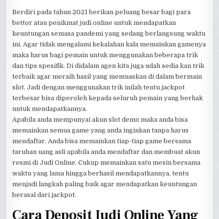
Berdiri pada tahun 2021 berikan peluang besar bagi para
bettor atau penikmat judi online untuk mendapatkan
keuntungan semasa pandemi yang sedang berlangsung waktu
ini. Agar tidak mengalami kekalahan kala memainkan gamenya
maka harus bagi pemain untuk menggunakan beberapa trik
dan tips spesifik. Di didalam agen kita juga udah sedia kan trik
terbaik agar meraih hasil yang memuaskan di dalam bermain
slot. Jadi dengan menggunakan trik inilah tentu jackpot
terbesar bisa diperoleh kepada seluruh pemain yang berhak
untuk mendapatkannya.
Apabila anda mempunyai akun slot demo maka anda bisa
memainkan semua game yang anda inginkan tanpa harus
mendaftar. Anda bisa memainkan tiap-tiap game bersama
taruhan uang asli apabila anda mendaftar dan membuat akun
resmi di Judi Online. Cukup memainkan satu mesin bersama
waktu yang lama hingga berhasil mendapatkannya, tentu
menjadi langkah paling baik agar mendapatkan keuntungan
berasal dari jackpot.
Cara Deposit Judi Online Yang