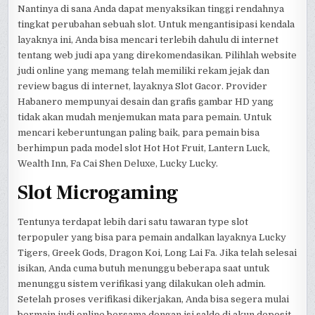
Nantinya di sana Anda dapat menyaksikan tinggi rendahnya
tingkat perubahan sebuah slot. Untuk mengantisipasi kendala
layaknya ini, Anda bisa mencari terlebih dahulu di internet
tentang web judi apa yang direkomendasikan. Pilihlah website
judi online yang memang telah memiliki rekam jejak dan
review bagus di internet, layaknya Slot Gacor. Provider
Habanero mempunyai desain dan grafis gambar HD yang
tidak akan mudah menjemukan mata para pemain. Untuk
mencari keberuntungan paling baik, para pemain bisa
berhimpun pada model slot Hot Hot Fruit, Lantern Luck,
Wealth Inn, Fa Cai Shen Deluxe, Lucky Lucky.
Slot Microgaming
Tentunya terdapat lebih dari satu tawaran type slot
terpopuler yang bisa para pemain andalkan layaknya Lucky
Tigers, Greek Gods, Dragon Koi, Long Lai Fa. Jika telah selesai
isikan, Anda cuma butuh menunggu beberapa saat untuk
menunggu sistem verifikasi yang dilakukan oleh admin.
Setelah proses verifikasi dikerjakan, Anda bisa segera mulai
bermain judi online bersama dengan isi saldo di akun deposit