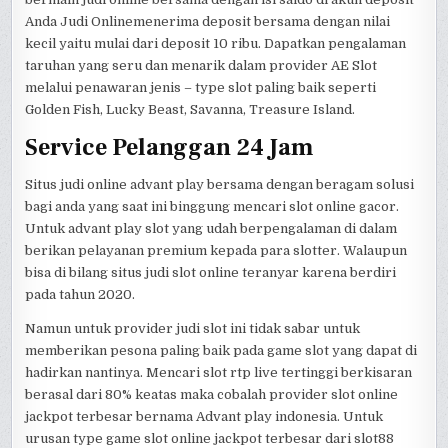
Anda Judi Onlinemenerima deposit bersama dengan nilai
kecil yaitu mulai dari deposit 10 ribu. Dapatkan pengalaman
taruhan yang seru dan menarik dalam provider AE Slot
melalui penawaran jenis – type slot paling baik seperti
Golden Fish, Lucky Beast, Savanna, Treasure Island.
Service Pelanggan 24 Jam
Situs judi online advant play bersama dengan beragam solusi
bagi anda yang saat ini binggung mencari slot online gacor.
Untuk advant play slot yang udah berpengalaman di dalam
berikan pelayanan premium kepada para slotter. Walaupun
bisa di bilang situs judi slot online teranyar karena berdiri
pada tahun 2020.
Namun untuk provider judi slot ini tidak sabar untuk
memberikan pesona paling baik pada game slot yang dapat di
hadirkan nantinya. Mencari slot rtp live tertinggi berkisaran
berasal dari 80% keatas maka cobalah provider slot online
jackpot terbesar bernama Advant play indonesia. Untuk
urusan type game slot online jackpot terbesar dari slot88