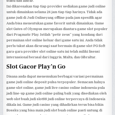
stabil dan lancar.
Ini dikarenakan tiap tiap provider sediakan game judi online
untuk dimainkan selama 24 jam tiap tiap harinya. Tidak ada
game judi di Judi Onlineyang offline pada jam spesifik agar
Anda bisa menentukan game favorit untuk dimainkan. Game
slot Gates of Olympus merupakan diantara game slot populer
dari Pragmatic Play. Istilah “petir zeus” yang kondang dari
permainan slot online keluar dari game satu ini. Anda tidak
perlu takut akan dicurangi saat bermain di game slot PG Soft
gara-gara provider slot online satu ini telah miliki lisensi
internasional berasal dari Inggris, Malta, dan Gibraltar.
Slot Gacor Play’n Go
Disana anda dapat menemukan berbagai variasi permainan
game judi online deposit pulsa terpopuler. Semacam halnya
game slot online, game judi live casino online indonesia pula
jadi line-up game judi online paling baik yang disediakan oleh
web slot buah judi slot88 judi online terpercaya di Indonesia
dikala ini. Game judi casino yang dihadirkan terus bisa bikin
Bossku yang bisa main judi slot buah online pasti untung di