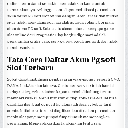
online, tentu dapat semakin memudahkan kamu untuk
memainkannya. Sehingga nanti dapat mobilisasi permainan
akun demo PG soft slot online dengan lebih lancar dan mudah,
agar tidak mengalami ada masalah apapun selama bermain
akun demo PG soft. Salah satu alasan utama mengapa game
slot online dari Pragmatic Play begitu digemari adalah
penampilan grafis yang sungguh-sungguh menarik dan tidak
membosankan.
Tata Cara Dаftаr Akun Pgѕоft
Slоt Tеrbаru
Sobat dapat mobilisasi pembayaran via e-money seperti OVO,
DANA, LinkAja, dan lainnya. Customer service telah handal
melayani keperluan kabar kapan tambah dihubungi tentu
memberi reaksi. Menu transfer di tiap aplikasi e-wallet bisa
diaplikasikan buat deposit ke akun judi daring bebas tarif
admin. Istilah scatters ini diaplikasikan di dalam permainan
mesin slot yang mempunyai fungsi untuk memenangkan
permainan. Mengaplikasikan lambang ini tentu saja