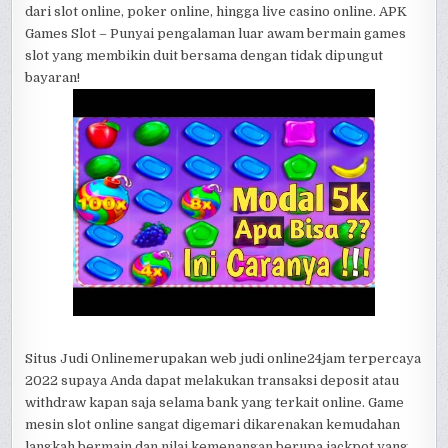
dari slot online, poker online, hingga live casino online. APK
Games Slot – Punyai pengalaman luar awam bermain games
slot yang membikin duit bersama dengan tidak dipungut
bayaran!
Situs Judi Onlinemerupakan web judi online24jam terpercaya
2022 supaya Anda dapat melakukan transaksi deposit atau
withdraw kapan saja selama bank yang terkait online. Game
mesin slot online sangat digemari dikarenakan kemudahan
langkah bermain dan nilai kemenangan berupa jackpot yang