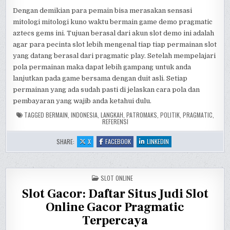
Dengan demikian para pemain bisa merasakan sensasi
mitologi mitologi kuno waktu bermain game demo pragmatic
aztecs gems ini. Tujuan berasal dari akun slot demo ini adalah
agar para pecinta slot lebih mengenal tiap tiap permainan slot
yang datang berasal dari pragmatic play. Setelah mempelajari
pola permainan maka dapat lebih gampang untuk anda
lanjutkan pada game bersama dengan duit asli. Setiap
permainan yang ada sudah pasti di jelaskan cara pola dan
pembayaran yang wajib anda ketahui dulu.
TAGGED
BERMAIN
,
INDONESIA
,
LANGKAH
,
PATROMAKS
,
POLITIK
,
PRAGMATIC
,
REFERENSI
:
:
:
SHARE:
X
FACEBOOK
LINKEDIN
LANGKAH
LANGKAH
LANGKAH
BERMAIN
BERMAIN
BERMAIN
AKUN
AKUN
AKUN
DEMO
DEMO
DEMO
SLOT
SLOT
SLOT
POSTED
PRAGMATIC
SLOT ONLINE
PRAGMATIC
PRAGMATIC
IN
INDONESIA
INDONESIA
INDONESIA
Slot Gacor: Daftar Situs Judi Slot
PATROMAKS
PATROMAKS
PATROMAKS
COM
COM
COM
REFERENSI
REFERENSI
REFERENSI
Online Gacor Pragmatic
POLITIK
POLITIK
POLITIK
Terpercaya