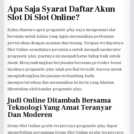
Apa Saja Syarat Daftar Akun
Slot Di Slot Online?
Kalau diantara agen pragmatic play saya mengemasi alat
bermain untuk kalian yang ingin menunaikan perbuatan
pertaruhan dengan nyaman dan tenang. Dengan terdapatnya
Slot Online seandainya perantara untuk menjadi moderator
pragmatic play, pastinya ini menjadi batas hidup baik untuk
Awak. Menyambungkan kerjasama bersama provider besar
layaknya pragmatic play ialah perihal tersulit, karena untuk
menghubungkan kerjasama terkandung kudu
memperturutkan dan menunaikan kriteria yang khatam
ditentukan oleh bandar pragmatic play.
Judi Online Ditambah Bersama
Teknologi Yang Amat Teranyar
Dan Moderen
Demo Slot Online gratis terpercaya pragmatic play dapat
menerbitkan permainan Demo Slot Online gratis terpercaya