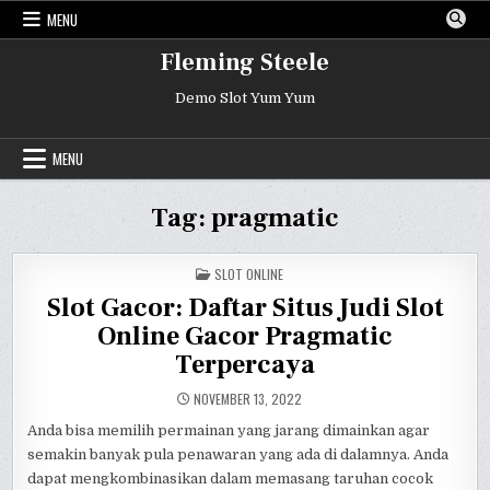
Skip
MENU
to
content
Fleming Steele
Demo Slot Yum Yum
MENU
Tag:
pragmatic
POSTED
SLOT ONLINE
IN
Slot Gacor: Daftar Situs Judi Slot
Online Gacor Pragmatic
Terpercaya
NOVEMBER 13, 2022
Anda bisa memilih permainan yang jarang dimainkan agar
semakin banyak pula penawaran yang ada di dalamnya. Anda
dapat mengkombinasikan dalam memasang taruhan cocok