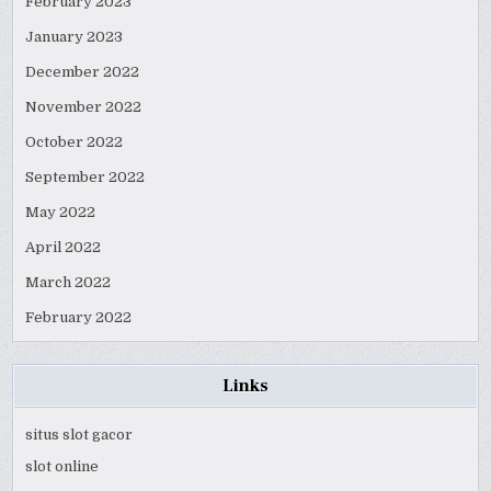
February 2023
January 2023
December 2022
November 2022
October 2022
September 2022
May 2022
April 2022
March 2022
February 2022
Links
situs slot gacor
slot online