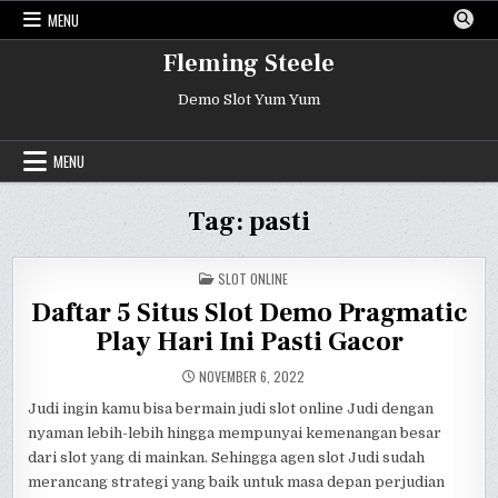
Skip
MENU
to
content
Fleming Steele
Demo Slot Yum Yum
MENU
Tag:
pasti
POSTED
SLOT ONLINE
IN
Daftar 5 Situs Slot Demo Pragmatic
Play Hari Ini Pasti Gacor
NOVEMBER 6, 2022
Judi ingin kamu bisa bermain judi slot online Judi dengan
nyaman lebih-lebih hingga mempunyai kemenangan besar
dari slot yang di mainkan. Sehingga agen slot Judi sudah
merancang strategi yang baik untuk masa depan perjudian