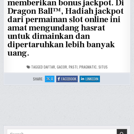
memberikan bonus jackpot. Di
Dragon Ball™, Hadiah jackpot
dari permainan slot online ini
amat mengundang hasrat
untuk dimainkan dan
dipertaruhkan lebih banyak
uang.
TAGGED
DAFTAR
,
GACOR
,
PASTI
,
PRAGMATIC
,
SITUS
:
:
:
SHARE:
X
FACEBOOK
LINKEDIN
DAFTAR
DAFTAR
DAFTAR
5
5
5
SITUS
SITUS
SITUS
SLOT
SLOT
SLOT
DEMO
DEMO
DEMO
PRAGMATIC
PRAGMATIC
PRAGMATIC
PLAY
PLAY
PLAY
HARI
HARI
HARI
INI
INI
INI
PASTI
PASTI
PASTI
GACOR
GACOR
GACOR
Search