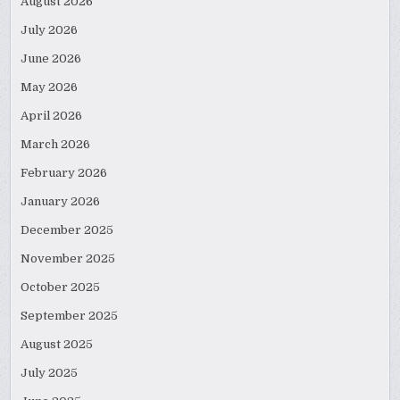
August 2026
July 2026
June 2026
May 2026
April 2026
March 2026
February 2026
January 2026
December 2025
November 2025
October 2025
September 2025
August 2025
July 2025