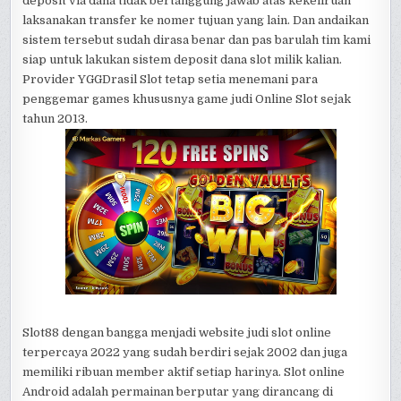
deposit via dana tidak bertanggung jawab atas kekeliruan
laksanakan transfer ke nomer tujuan yang lain. Dan andaikan
sistem tersebut sudah dirasa benar dan pas barulah tim kami
siap untuk lakukan sistem deposit dana slot milik kalian.
Provider YGGDrasil Slot tetap setia menemani para
penggemar games khususnya game judi Online Slot sejak
tahun 2013.
Slot88 dengan bangga menjadi website judi slot online
terpercaya 2022 yang sudah berdiri sejak 2002 dan juga
memiliki ribuan member aktif setiap harinya. Slot online
Android adalah permainan berputar yang dirancang di