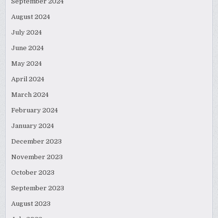
September 2024
August 2024
July 2024
June 2024
May 2024
April 2024
March 2024
February 2024
January 2024
December 2023
November 2023
October 2023
September 2023
August 2023