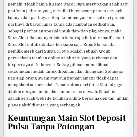
pemain. Tidak hanya itu saja, gacor juga merupakan salah satu
platform judi slot yang memiliki bermacam promo menarik
lainnya dan pastinya setiap kemenangan berasal dari pemain
pastinya di bayar lunas tanpa ada hambatan sedikitpun.
Sebagai perhatian spesial untuk tiap-tiap playernya, maka
Situs Slot telah menyediakan beberapa link alternatif resmi
Situs Slot untuk dibuka oleh siapa saja. Situs Slot selaku
pemilik merk dari Surga Group adalah sebuah group
perusahaan taruhan online salah satu yang terbesar dan
terpercaya di Indonesia. Setiap pilihan menu dibuat
sedemikian mudah untuk dipahami dan dijangkau. Sehingga
tiap-tiap orang awam ataupun pemain amatir tidak dapat
mengalami ada masalah. Desain situs dari Situs Slot ini juga
dibikin dengan minimalis namun terus mewah. Sebab ini
adalah sebuah website taruhan online bersama dengan jumlah
player aktif di antara yang terbanyak.
Keuntungan Main Slot Deposit
Pulsa Tanpa Potongan