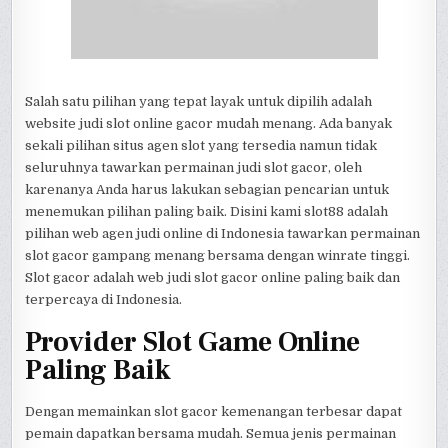
Salah satu pilihan yang tepat layak untuk dipilih adalah
website judi slot online gacor mudah menang. Ada banyak
sekali pilihan situs agen slot yang tersedia namun tidak
seluruhnya tawarkan permainan judi slot gacor, oleh
karenanya Anda harus lakukan sebagian pencarian untuk
menemukan pilihan paling baik. Disini kami slot88 adalah
pilihan web agen judi online di Indonesia tawarkan permainan
slot gacor gampang menang bersama dengan winrate tinggi.
Slot gacor adalah web judi slot gacor online paling baik dan
terpercaya di Indonesia.
Provider Slot Game Online
Paling Baik
Dengan memainkan slot gacor kemenangan terbesar dapat
pemain dapatkan bersama mudah. Semua jenis permainan