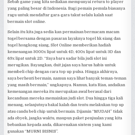
Sebab game yang kita sediakan mempunyai return to player
yang paling besar di Indonesia. Bagi pemain pemula biasanya
ragu untuk mendaftar gara-gara takut selalu kalah saat
bermain slot online.
Selain itu kita juga sedia kan permainan bermacam macam
togel bersama dengan pasaran layaknya togel hk siang dan
togel hongkong siang, Slot Online memberikan hadiah
kemenangan 3000x lipat untuk 4D, 400x lipat untuk 3D dan
69x lipat untuk 2D. “Saya baru sadar bila judi slot ini
merugikan. Bayangkan, duit jajan saya harus habis untuk
membeli chip dengan cara top up pulsa. Hingga akhirnya,
saya berhenti bermain, namun saya lihat banyak teman-teman
yang masih bermain,” ungkapnya. Namun, kata Rian, andaikan
kemenangan mereka itu merupakan awal berasal dari
kecanduan mereka memainkan judi slot. Dua hingga tiga kali
menang, selanjutnya bakal kalah dan tentu melakukan top up
atau candu beli chip untuk bermain. Dijamin “MUDAH” tidak
ada obyek, jangka waktu, maupun paket penjualan yang kita
bebankan kepada anda, dikarenakan sistem yang kami
gunakan “MURNI BISNIS”.