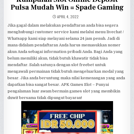
Pulsa Mudah Win = Spade Gaming
APRIL 4, 2022
Jika gagal dalam melakukan pendaftaran anda bisa segera
menghubungi customer service kami melalui menu livechat /
Whatsapp kami siap melayani selama 24 jam penuh. Jadi di
mana didalam pendaftaran Anda harus memasukkan nomer
akun Anda sebagai information pribadi Anda. Bagi Anda yang
belum memiliki akun, tidak butuh khawatir tidak bisa
mendaftar. Salah satunya dengan slot freebet untuk
mengawali permainan tidak butuh mengeluarkan modal yang
besar. Jika anda beruntung maka nilai kemenangan yang anda
dapatkan bisa sangat besar. APK Games Slot – Punyai
pengalaman luar awam bermain games slot yang membikin
duwit bersama tidak dipungut bayaran!