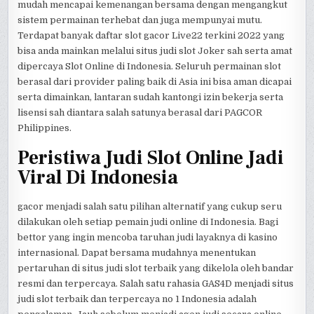
mudah mencapai kemenangan bersama dengan mengangkut
sistem permainan terhebat dan juga mempunyai mutu.
Terdapat banyak daftar slot gacor Live22 terkini 2022 yang
bisa anda mainkan melalui situs judi slot Joker sah serta amat
dipercaya Slot Online di Indonesia. Seluruh permainan slot
berasal dari provider paling baik di Asia ini bisa aman dicapai
serta dimainkan, lantaran sudah kantongi izin bekerja serta
lisensi sah diantara salah satunya berasal dari PAGCOR
Philippines.
Peristiwa Judi Slot Online Jadi
Viral Di Indonesia
gacor menjadi salah satu pilihan alternatif yang cukup seru
dilakukan oleh setiap pemain judi online di Indonesia. Bagi
bettor yang ingin mencoba taruhan judi layaknya di kasino
internasional. Dapat bersama mudahnya menentukan
pertaruhan di situs judi slot terbaik yang dikelola oleh bandar
resmi dan terpercaya. Salah satu rahasia GAS4D menjadi situs
judi slot terbaik dan terpercaya no 1 Indonesia adalah