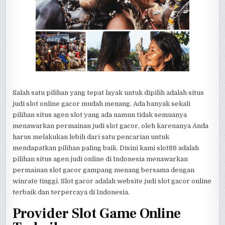
Salah satu pilihan yang tepat layak untuk dipilih adalah situs
judi slot online gacor mudah menang. Ada banyak sekali
pilihan situs agen slot yang ada namun tidak semuanya
menawarkan permainan judi slot gacor, oleh karenanya Anda
harus melakukan lebih dari satu pencarian untuk
mendapatkan pilihan paling baik. Disini kami slot88 adalah
pilihan situs agen judi online di Indonesia menawarkan
permainan slot gacor gampang menang bersama dengan
winrate tinggi. Slot gacor adalah website judi slot gacor online
terbaik dan terpercaya di Indonesia.
Provider Slot Game Online