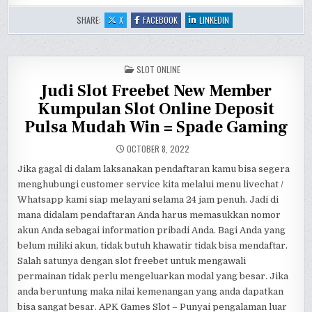
:
:
:
SHARE:
X
FACEBOOK
LINKEDIN
SLOT88:
SLOT88:
SLOT88:
WEB
WEB
WEB
JUDI
JUDI
JUDI
SLOT
SLOT
SLOT
ONLINE
ONLINE
ONLINE
POSTED
GACOR
SLOT ONLINE
GACOR
GACOR
IN
&
&
&
Judi Slot Freebet New Member
AGEN
AGEN
AGEN
JUDI
JUDI
JUDI
SLOT
SLOT
SLOT
Kumpulan Slot Online Deposit
DEPOSIT
DEPOSIT
DEPOSIT
PULSA
PULSA
PULSA
Pulsa Mudah Win = Spade Gaming
10RB
10RB
10RB
TERPERCAYA
TERPERCAYA
TERPERCAYA
2022
2022
2022
OCTOBER 8, 2022
Jika gagal di dalam laksanakan pendaftaran kamu bisa segera
menghubungi customer service kita melalui menu livechat /
Whatsapp kami siap melayani selama 24 jam penuh. Jadi di
mana didalam pendaftaran Anda harus memasukkan nomor
akun Anda sebagai information pribadi Anda. Bagi Anda yang
belum miliki akun, tidak butuh khawatir tidak bisa mendaftar.
Salah satunya dengan slot freebet untuk mengawali
permainan tidak perlu mengeluarkan modal yang besar. Jika
anda beruntung maka nilai kemenangan yang anda dapatkan
bisa sangat besar. APK Games Slot – Punyai pengalaman luar