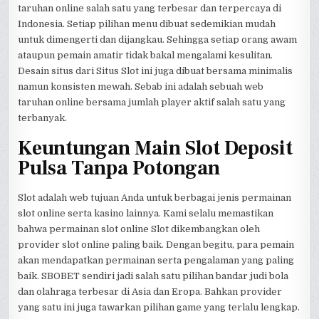
taruhan online salah satu yang terbesar dan terpercaya di
Indonesia. Setiap pilihan menu dibuat sedemikian mudah
untuk dimengerti dan dijangkau. Sehingga setiap orang awam
ataupun pemain amatir tidak bakal mengalami kesulitan.
Desain situs dari Situs Slot ini juga dibuat bersama minimalis
namun konsisten mewah. Sebab ini adalah sebuah web
taruhan online bersama jumlah player aktif salah satu yang
terbanyak.
Keuntungan Main Slot Deposit
Pulsa Tanpa Potongan
Slot adalah web tujuan Anda untuk berbagai jenis permainan
slot online serta kasino lainnya. Kami selalu memastikan
bahwa permainan slot online Slot dikembangkan oleh
provider slot online paling baik. Dengan begitu, para pemain
akan mendapatkan permainan serta pengalaman yang paling
baik. SBOBET sendiri jadi salah satu pilihan bandar judi bola
dan olahraga terbesar di Asia dan Eropa. Bahkan provider
yang satu ini juga tawarkan pilihan game yang terlalu lengkap.