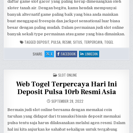
daftar game slot gacor yang paling kerap dimenangkan oleh
sloter tanah air. Dengan begitu, kamu hendak mempunyai
banyak alternatif game paling baik yang bisa anda mainkan
buat menggapai freespin dan jackpot sensational luar biasa
besar dengan paling mudah. Dalam permainan judi slot online
banyak sekali type permainan atau game yang bisa dimainkan.
TAGGED
DEPOSIT
,
PULSA
,
RESMI
,
SITUS
,
TERPERCAYA
,
TOGEL
:
:
:
SHARE:
X
FACEBOOK
LINKEDIN
WEBSITE
WEBSITE
WEBSITE
TOGEL
TOGEL
TOGEL
TERPERCAYA
TERPERCAYA
TERPERCAYA
HARI
HARI
HARI
INI
INI
INI
POSTED
DEPOSIT
SLOT ONLINE
DEPOSIT
DEPOSIT
IN
PULSA
PULSA
PULSA
Web Togel Terpercaya Hari Ini
10RB
10RB
10RB
RESMI
RESMI
RESMI
ASIA
ASIA
ASIA
Deposit Pulsa 10rb Resmi Asia
SEPTEMBER 28, 2022
Bermain judi slot online bersama dengan memakai coin
taruhan yang didapat dari transaksi bisnis deposit memakai
pulsa tentu saja harus dilaksanakan melalui agen resmi. Dalam
hal ini kita anjurkan ke sahabat sekaligus untuk tergabung