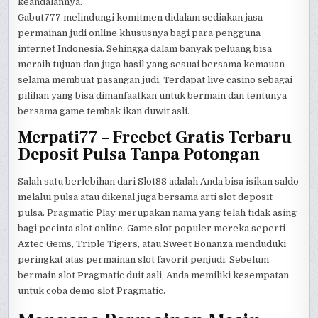
keandalannya.
Gabut777 melindungi komitmen didalam sediakan jasa
permainan judi online khususnya bagi para pengguna
internet Indonesia. Sehingga dalam banyak peluang bisa
meraih tujuan dan juga hasil yang sesuai bersama kemauan
selama membuat pasangan judi. Terdapat live casino sebagai
pilihan yang bisa dimanfaatkan untuk bermain dan tentunya
bersama game tembak ikan duwit asli.
Merpati77 – Freebet Gratis Terbaru
Deposit Pulsa Tanpa Potongan
Salah satu berlebihan dari Slot88 adalah Anda bisa isikan saldo
melalui pulsa atau dikenal juga bersama arti slot deposit
pulsa. Pragmatic Play merupakan nama yang telah tidak asing
bagi pecinta slot online. Game slot populer mereka seperti
Aztec Gems, Triple Tigers, atau Sweet Bonanza menduduki
peringkat atas permainan slot favorit penjudi. Sebelum
bermain slot Pragmatic duit asli, Anda memiliki kesempatan
untuk coba demo slot Pragmatic.