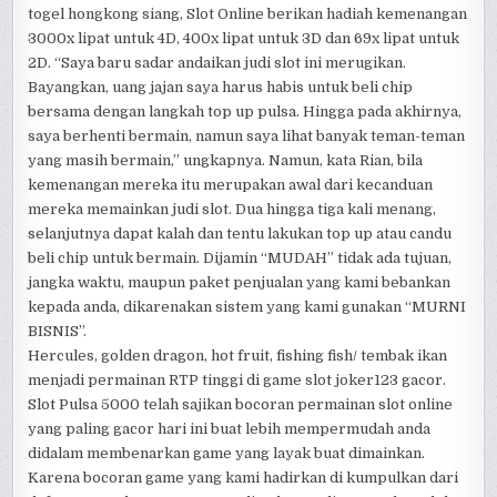
togel hongkong siang, Slot Online berikan hadiah kemenangan
3000x lipat untuk 4D, 400x lipat untuk 3D dan 69x lipat untuk
2D. “Saya baru sadar andaikan judi slot ini merugikan.
Bayangkan, uang jajan saya harus habis untuk beli chip
bersama dengan langkah top up pulsa. Hingga pada akhirnya,
saya berhenti bermain, namun saya lihat banyak teman-teman
yang masih bermain,” ungkapnya. Namun, kata Rian, bila
kemenangan mereka itu merupakan awal dari kecanduan
mereka memainkan judi slot. Dua hingga tiga kali menang,
selanjutnya dapat kalah dan tentu lakukan top up atau candu
beli chip untuk bermain. Dijamin “MUDAH” tidak ada tujuan,
jangka waktu, maupun paket penjualan yang kami bebankan
kepada anda, dikarenakan sistem yang kami gunakan “MURNI
BISNIS”.
Hercules, golden dragon, hot fruit, fishing fish/ tembak ikan
menjadi permainan RTP tinggi di game slot joker123 gacor.
Slot Pulsa 5000 telah sajikan bocoran permainan slot online
yang paling gacor hari ini buat lebih mempermudah anda
didalam membenarkan game yang layak buat dimainkan.
Karena bocoran game yang kami hadirkan di kumpulkan dari