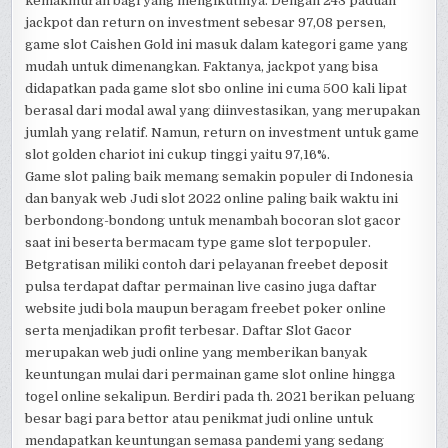
kemakmuran bagi yang mengikutinya. Dengan 243 paduan
jackpot dan return on investment sebesar 97,08 persen,
game slot Caishen Gold ini masuk dalam kategori game yang
mudah untuk dimenangkan. Faktanya, jackpot yang bisa
didapatkan pada game slot sbo online ini cuma 500 kali lipat
berasal dari modal awal yang diinvestasikan, yang merupakan
jumlah yang relatif. Namun, return on investment untuk game
slot golden chariot ini cukup tinggi yaitu 97,16%.
Game slot paling baik memang semakin populer di Indonesia
dan banyak web Judi slot 2022 online paling baik waktu ini
berbondong-bondong untuk menambah bocoran slot gacor
saat ini beserta bermacam type game slot terpopuler.
Betgratisan miliki contoh dari pelayanan freebet deposit
pulsa terdapat daftar permainan live casino juga daftar
website judi bola maupun beragam freebet poker online
serta menjadikan profit terbesar. Daftar Slot Gacor
merupakan web judi online yang memberikan banyak
keuntungan mulai dari permainan game slot online hingga
togel online sekalipun. Berdiri pada th. 2021 berikan peluang
besar bagi para bettor atau penikmat judi online untuk
mendapatkan keuntungan semasa pandemi yang sedang