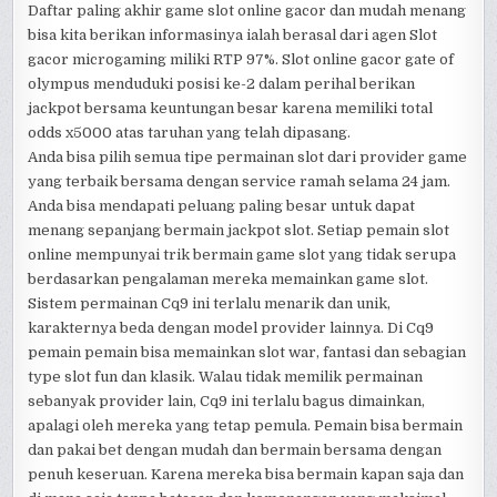
Daftar paling akhir game slot online gacor dan mudah menang
bisa kita berikan informasinya ialah berasal dari agen Slot
gacor microgaming miliki RTP 97%. Slot online gacor gate of
olympus menduduki posisi ke-2 dalam perihal berikan
jackpot bersama keuntungan besar karena memiliki total
odds x5000 atas taruhan yang telah dipasang.
Anda bisa pilih semua tipe permainan slot dari provider game
yang terbaik bersama dengan service ramah selama 24 jam.
Anda bisa mendapati peluang paling besar untuk dapat
menang sepanjang bermain jackpot slot. Setiap pemain slot
online mempunyai trik bermain game slot yang tidak serupa
berdasarkan pengalaman mereka memainkan game slot.
Sistem permainan Cq9 ini terlalu menarik dan unik,
karakternya beda dengan model provider lainnya. Di Cq9
pemain pemain bisa memainkan slot war, fantasi dan sebagian
type slot fun dan klasik. Walau tidak memilik permainan
sebanyak provider lain, Cq9 ini terlalu bagus dimainkan,
apalagi oleh mereka yang tetap pemula. Pemain bisa bermain
dan pakai bet dengan mudah dan bermain bersama dengan
penuh keseruan. Karena mereka bisa bermain kapan saja dan