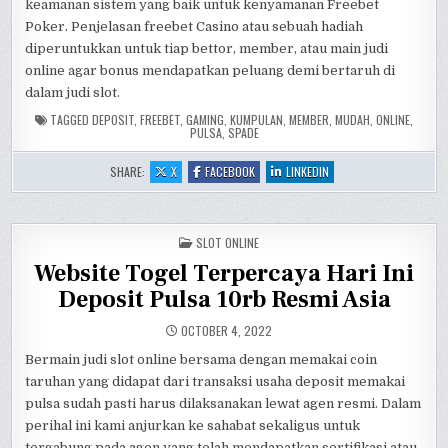
keamanan sistem yang baik untuk kenyamanan Freebet
Poker. Penjelasan freebet Casino atau sebuah hadiah
diperuntukkan untuk tiap bettor, member, atau main judi
online agar bonus mendapatkan peluang demi bertaruh di
dalam judi slot.
TAGGED
DEPOSIT
,
FREEBET
,
GAMING
,
KUMPULAN
,
MEMBER
,
MUDAH
,
ONLINE
,
PULSA
,
SPADE
:
:
:
SHARE:
X
FACEBOOK
LINKEDIN
JUDI
JUDI
JUDI
SLOT
SLOT
SLOT
FREEBET
FREEBET
FREEBET
NEW
NEW
NEW
MEMBER
MEMBER
MEMBER
POSTED
KUMPULAN
SLOT ONLINE
KUMPULAN
KUMPULAN
IN
SLOT
SLOT
SLOT
Website Togel Terpercaya Hari Ini
ONLINE
ONLINE
ONLINE
DEPOSIT
DEPOSIT
DEPOSIT
PULSA
PULSA
PULSA
Deposit Pulsa 10rb Resmi Asia
MUDAH
MUDAH
MUDAH
WIN
WIN
WIN
=
=
=
OCTOBER 4, 2022
SPADE
SPADE
SPADE
GAMING
GAMING
GAMING
Bermain judi slot online bersama dengan memakai coin
taruhan yang didapat dari transaksi usaha deposit memakai
pulsa sudah pasti harus dilaksanakan lewat agen resmi. Dalam
perihal ini kami anjurkan ke sahabat sekaligus untuk
tergabung pada agen yang telah mendapatkan sertifikasi atau