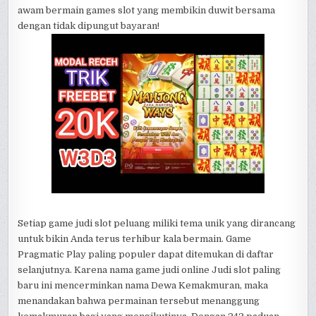
awam bermain games slot yang membikin duwit bersama
dengan tidak dipungut bayaran!
Setiap game judi slot peluang miliki tema unik yang dirancang
untuk bikin Anda terus terhibur kala bermain. Game
Pragmatic Play paling populer dapat ditemukan di daftar
selanjutnya. Karena nama game judi online Judi slot paling
baru ini mencerminkan nama Dewa Kemakmuran, maka
menandakan bahwa permainan tersebut menanggung