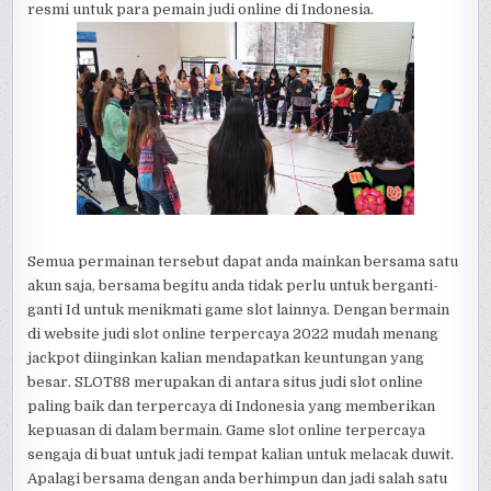
resmi untuk para pemain judi online di Indonesia.
Semua permainan tersebut dapat anda mainkan bersama satu
akun saja, bersama begitu anda tidak perlu untuk berganti-
ganti Id untuk menikmati game slot lainnya. Dengan bermain
di website judi slot online terpercaya 2022 mudah menang
jackpot diinginkan kalian mendapatkan keuntungan yang
besar. SLOT88 merupakan di antara situs judi slot online
paling baik dan terpercaya di Indonesia yang memberikan
kepuasan di dalam bermain. Game slot online terpercaya
sengaja di buat untuk jadi tempat kalian untuk melacak duwit.
Apalagi bersama dengan anda berhimpun dan jadi salah satu