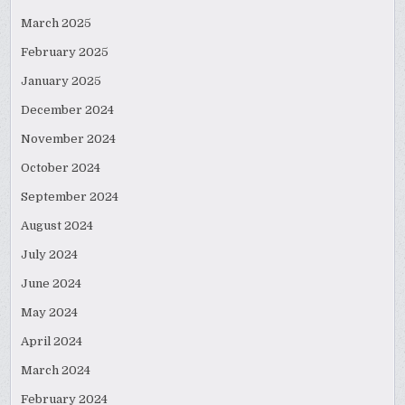
March 2025
February 2025
January 2025
December 2024
November 2024
October 2024
September 2024
August 2024
July 2024
June 2024
May 2024
April 2024
March 2024
February 2024