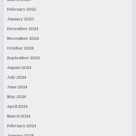
February 2025
January 2025
December 2024
November 2024
October 2024
September 2024
August 2024
July 2024
June 2024
May 2024
April 2024
March 2024
February 2024
January 2024