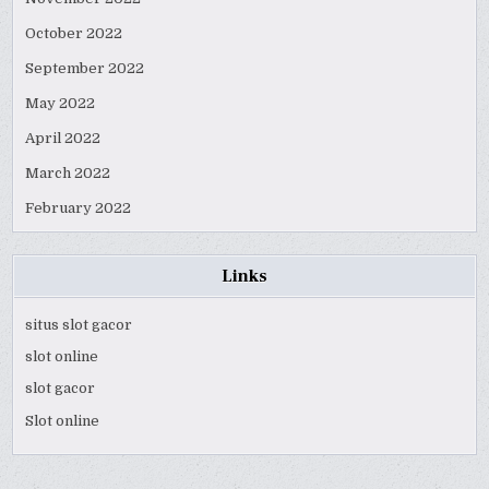
October 2022
September 2022
May 2022
April 2022
March 2022
February 2022
Links
situs slot gacor
slot online
slot gacor
Slot online