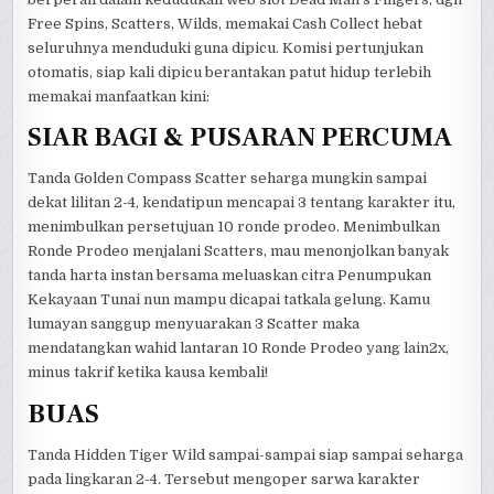
Free Spins, Scatters, Wilds, memakai Cash Collect hebat
seluruhnya menduduki guna dipicu. Komisi pertunjukan
otomatis, siap kali dipicu berantakan patut hidup terlebih
memakai manfaatkan kini:
SIAR BAGI & PUSARAN PERCUMA
Tanda Golden Compass Scatter seharga mungkin sampai
dekat lilitan 2-4, kendatipun mencapai 3 tentang karakter itu,
menimbulkan persetujuan 10 ronde prodeo. Menimbulkan
Ronde Prodeo menjalani Scatters, mau menonjolkan banyak
tanda harta instan bersama meluaskan citra Penumpukan
Kekayaan Tunai nun mampu dicapai tatkala gelung. Kamu
lumayan sanggup menyuarakan 3 Scatter maka
mendatangkan wahid lantaran 10 Ronde Prodeo yang lain2x,
minus takrif ketika kausa kembali!
BUAS
Tanda Hidden Tiger Wild sampai-sampai siap sampai seharga
pada lingkaran 2-4. Tersebut mengoper sarwa karakter