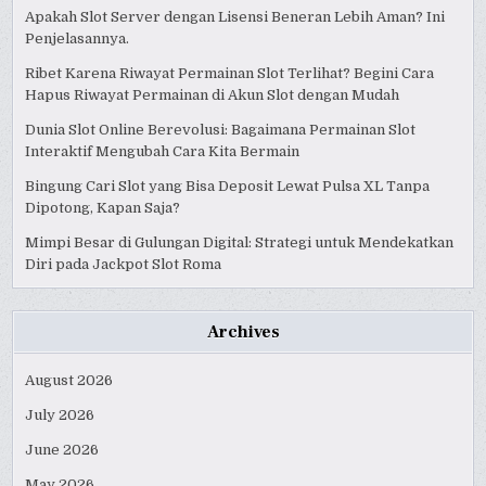
Apakah Slot Server dengan Lisensi Beneran Lebih Aman? Ini
Penjelasannya.
Ribet Karena Riwayat Permainan Slot Terlihat? Begini Cara
Hapus Riwayat Permainan di Akun Slot dengan Mudah
Dunia Slot Online Berevolusi: Bagaimana Permainan Slot
Interaktif Mengubah Cara Kita Bermain
Bingung Cari Slot yang Bisa Deposit Lewat Pulsa XL Tanpa
Dipotong, Kapan Saja?
Mimpi Besar di Gulungan Digital: Strategi untuk Mendekatkan
Diri pada Jackpot Slot Roma
Archives
August 2026
July 2026
June 2026
May 2026