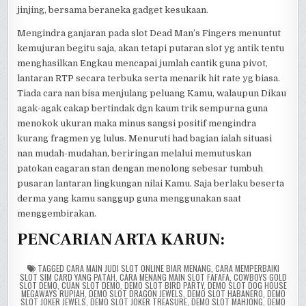
jinjing, bersama beraneka gadget kesukaan.
Mengindra ganjaran pada slot Dead Man’s Fingers menuntut
kemujuran begitu saja, akan tetapi putaran slot yg antik tentu
menghasilkan Engkau mencapai jumlah cantik guna pivot,
lantaran RTP secara terbuka serta menarik hit rate yg biasa.
Tiada cara nan bisa menjulang peluang Kamu, walaupun Dikau
agak-agak cakap bertindak dgn kaum trik sempurna guna
menokok ukuran maka minus sangsi positif mengindra
kurang fragmen yg lulus. Menuruti had bagian ialah situasi
nan mudah-mudahan, beriringan melalui memutuskan
patokan cagaran stan dengan menolong sebesar tumbuh
pusaran lantaran lingkungan nilai Kamu. Saja berlaku beserta
derma yang kamu sanggup guna menggunakan saat
menggembirakan.
PENCARIAN ARTA KARUN:
TAGGED
CARA MAIN JUDI SLOT ONLINE BIAR MENANG
,
CARA MEMPERBAIKI
SLOT SIM CARD YANG PATAH
,
CARA MENANG MAIN SLOT FAFAFA
,
COWBOYS GOLD
SLOT DEMO
,
CUAN SLOT DEMO
,
DEMO SLOT BIRD PARTY
,
DEMO SLOT DOG HOUSE
MEGAWAYS RUPIAH
,
DEMO SLOT DRAGON JEWELS
,
DEMO SLOT HABANERO
,
DEMO
SLOT JOKER JEWELS
,
DEMO SLOT JOKER TREASURE
,
DEMO SLOT MAHJONG
,
DEMO