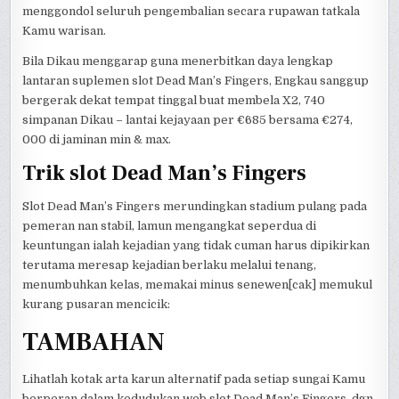
menggondol seluruh pengembalian secara rupawan tatkala
Kamu warisan.
Bila Dikau menggarap guna menerbitkan daya lengkap
lantaran suplemen slot Dead Man’s Fingers, Engkau sanggup
bergerak dekat tempat tinggal buat membela X2, 740
simpanan Dikau – lantai kejayaan per €685 bersama €274,
000 di jaminan min & max.
Trik slot Dead Man’s Fingers
Slot Dead Man’s Fingers merundingkan stadium pulang pada
pemeran nan stabil, lamun mengangkat seperdua di
keuntungan ialah kejadian yang tidak cuman harus dipikirkan
terutama meresap kejadian berlaku melalui tenang,
menumbuhkan kelas, memakai minus senewen[cak] memukul
kurang pusaran mencicik:
TAMBAHAN
Lihatlah kotak arta karun alternatif pada setiap sungai Kamu
berperan dalam kedudukan web slot Dead Man’s Fingers, dgn