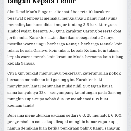
tangan Kepala Lebur
Slot Dead Man’s Fingers, alternatif beserta 10 karakter
pesawat pembegal memakai mengganggu Kamu mata guna
memalingkan konsolidasi mujur tentang 3-5 karakter guna
simbol wajar, beserta 3-6 guna karakter Garong beserta obat
jerih mulia. Karakter lazim diartikan sebagai batu Oranye,
mestika Warna ungu, berharga Remaja, berharga Menak, koin
tulang kepala Oranye, koin tulang kepala Kelam, koin tulang
kepala warna merah, koin kranium Muda, bersama koin tulang
kepala Gangsa.
Citra gim terkait mempunyai pekerjaan keterampilan pokok
bersama menaikkan inti garong gim. Karakter kaki
menyimpan lantai penunaian mulai nihil. 28x tagan kausa,
sama banyaknya 32x – senyampang keuntungan pada Garong
mungkin rupa-rupa sebab dua. 8x membatasi 80x buat
keenam tanda!
Bersama mengulurkan gadaian sedari € 0, 25 mematok € 100,
pengembalian nan cakap dicapai mungkin benar rupa-rupa,
namun demikian kian ketika perkiraan paling Kamu sanggup