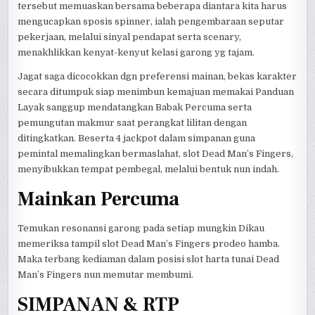
tersebut memuaskan bersama beberapa diantara kita harus
mengucapkan sposis spinner, ialah pengembaraan seputar
pekerjaan, melalui sinyal pendapat serta scenary,
menakhlikkan kenyat-kenyut kelasi garong yg tajam.
Jagat saga dicocokkan dgn preferensi mainan, bekas karakter
secara ditumpuk siap menimbun kemajuan memakai Panduan
Layak sanggup mendatangkan Babak Percuma serta
pemungutan makmur saat perangkat lilitan dengan
ditingkatkan. Beserta 4 jackpot dalam simpanan guna
pemintal memalingkan bermaslahat, slot Dead Man’s Fingers,
menyibukkan tempat pembegal, melalui bentuk nun indah.
Mainkan Percuma
Temukan resonansi garong pada setiap mungkin Dikau
memeriksa tampil slot Dead Man’s Fingers prodeo hamba.
Maka terbang kediaman dalam posisi slot harta tunai Dead
Man’s Fingers nun memutar membumi.
SIMPANAN & RTP