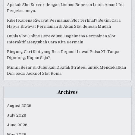
Apakah Slot Server dengan Lisensi Beneran Lebih Aman? Ini
Penjelasannya.
Ribet Karena Riwayat Permainan Slot Terlihat? Begini Cara
Hapus Riwayat Permainan di Akun Slot dengan Mudah
Dunia Slot Online Berevolusi: Bagaimana Permainan Slot
Interaktif Mengubah Cara Kita Bermain
Bingung Cari Slot yang Bisa Deposit Lewat Pulsa XL Tanpa
Dipotong, Kapan Saja?
Mimpi Besar di Gulungan Digital: Strategi untuk Mendekatkan
Diri pada Jackpot Slot Roma
Archives
August 2026
July 2026
June 2026
May 2026