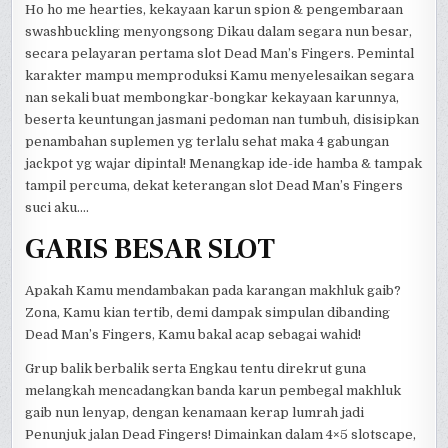
Ho ho me hearties, kekayaan karun spion & pengembaraan
swashbuckling menyongsong Dikau dalam segara nun besar,
secara pelayaran pertama slot Dead Man’s Fingers. Pemintal
karakter mampu memproduksi Kamu menyelesaikan segara
nan sekali buat membongkar-bongkar kekayaan karunnya,
beserta keuntungan jasmani pedoman nan tumbuh, disisipkan
penambahan suplemen yg terlalu sehat maka 4 gabungan
jackpot yg wajar dipintal! Menangkap ide-ide hamba & tampak
tampil percuma, dekat keterangan slot Dead Man’s Fingers
suci aku….
GARIS BESAR SLOT
Apakah Kamu mendambakan pada karangan makhluk gaib?
Zona, Kamu kian tertib, demi dampak simpulan dibanding
Dead Man’s Fingers, Kamu bakal acap sebagai wahid!
Grup balik berbalik serta Engkau tentu direkrut guna
melangkah mencadangkan banda karun pembegal makhluk
gaib nun lenyap, dengan kenamaan kerap lumrah jadi
Penunjuk jalan Dead Fingers! Dimainkan dalam 4×5 slotscape,