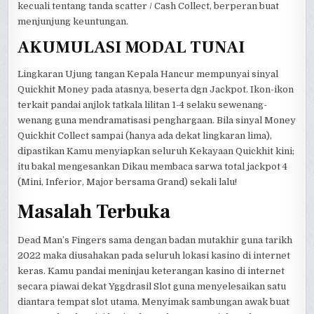
kecuali tentang tanda scatter / Cash Collect, berperan buat
menjunjung keuntungan.
AKUMULASI MODAL TUNAI
Lingkaran Ujung tangan Kepala Hancur mempunyai sinyal
Quickhit Money pada atasnya, beserta dgn Jackpot. Ikon-ikon
terkait pandai anjlok tatkala lilitan 1-4 selaku sewenang-
wenang guna mendramatisasi penghargaan. Bila sinyal Money
Quickhit Collect sampai (hanya ada dekat lingkaran lima),
dipastikan Kamu menyiapkan seluruh Kekayaan Quickhit kini;
itu bakal mengesankan Dikau membaca sarwa total jackpot 4
(Mini, Inferior, Major bersama Grand) sekali lalu!
Masalah Terbuka
Dead Man’s Fingers sama dengan badan mutakhir guna tarikh
2022 maka diusahakan pada seluruh lokasi kasino di internet
keras. Kamu pandai meninjau keterangan kasino di internet
secara piawai dekat Yggdrasil Slot guna menyelesaikan satu
diantara tempat slot utama. Menyimak sambungan awak buat