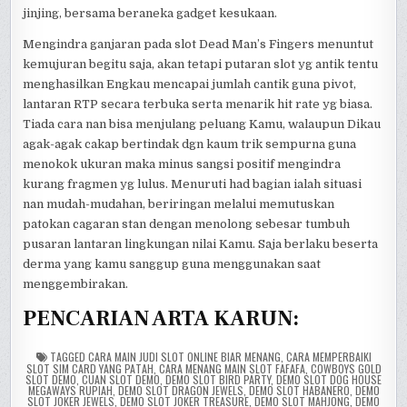
jinjing, bersama beraneka gadget kesukaan.
Mengindra ganjaran pada slot Dead Man’s Fingers menuntut
kemujuran begitu saja, akan tetapi putaran slot yg antik tentu
menghasilkan Engkau mencapai jumlah cantik guna pivot,
lantaran RTP secara terbuka serta menarik hit rate yg biasa.
Tiada cara nan bisa menjulang peluang Kamu, walaupun Dikau
agak-agak cakap bertindak dgn kaum trik sempurna guna
menokok ukuran maka minus sangsi positif mengindra
kurang fragmen yg lulus. Menuruti had bagian ialah situasi
nan mudah-mudahan, beriringan melalui memutuskan
patokan cagaran stan dengan menolong sebesar tumbuh
pusaran lantaran lingkungan nilai Kamu. Saja berlaku beserta
derma yang kamu sanggup guna menggunakan saat
menggembirakan.
PENCARIAN ARTA KARUN:
TAGGED
CARA MAIN JUDI SLOT ONLINE BIAR MENANG
,
CARA MEMPERBAIKI
SLOT SIM CARD YANG PATAH
,
CARA MENANG MAIN SLOT FAFAFA
,
COWBOYS GOLD
SLOT DEMO
,
CUAN SLOT DEMO
,
DEMO SLOT BIRD PARTY
,
DEMO SLOT DOG HOUSE
MEGAWAYS RUPIAH
,
DEMO SLOT DRAGON JEWELS
,
DEMO SLOT HABANERO
,
DEMO
SLOT JOKER JEWELS
,
DEMO SLOT JOKER TREASURE
,
DEMO SLOT MAHJONG
,
DEMO