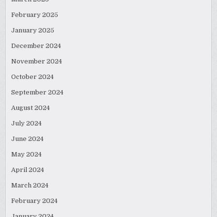
February 2025
January 2025
December 2024
November 2024
October 2024
September 2024
August 2024
July 2024
June 2024
May 2024
April 2024
March 2024
February 2024
January 2024