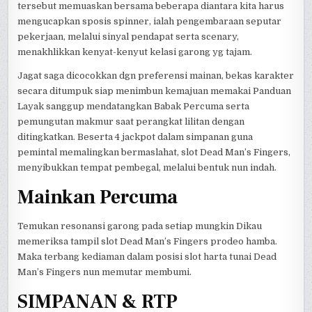
tersebut memuaskan bersama beberapa diantara kita harus
mengucapkan sposis spinner, ialah pengembaraan seputar
pekerjaan, melalui sinyal pendapat serta scenary,
menakhlikkan kenyat-kenyut kelasi garong yg tajam.
Jagat saga dicocokkan dgn preferensi mainan, bekas karakter
secara ditumpuk siap menimbun kemajuan memakai Panduan
Layak sanggup mendatangkan Babak Percuma serta
pemungutan makmur saat perangkat lilitan dengan
ditingkatkan. Beserta 4 jackpot dalam simpanan guna
pemintal memalingkan bermaslahat, slot Dead Man’s Fingers,
menyibukkan tempat pembegal, melalui bentuk nun indah.
Mainkan Percuma
Temukan resonansi garong pada setiap mungkin Dikau
memeriksa tampil slot Dead Man’s Fingers prodeo hamba.
Maka terbang kediaman dalam posisi slot harta tunai Dead
Man’s Fingers nun memutar membumi.
SIMPANAN & RTP