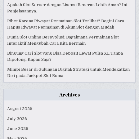
Apakah Slot Server dengan Lisensi Beneran Lebih Aman? Ini
Penjelasannya.
Ribet Karena Riwayat Permainan Slot Terlihat? Begini Cara
Hapus Riwayat Permainan di Akun Slot dengan Mudah
Dunia Slot Online Berevolusi: Bagaimana Permainan Slot
Interaktif Mengubah Cara Kita Bermain
Bingung Cari Slot yang Bisa Deposit Lewat Pulsa XL Tanpa
Dipotong, Kapan Saja?
Mimpi Besar di Gulungan Digital: Strategi untuk Mendekatkan
Diri pada Jackpot Slot Roma
Archives
August 2026
July 2026
June 2026
May 2026