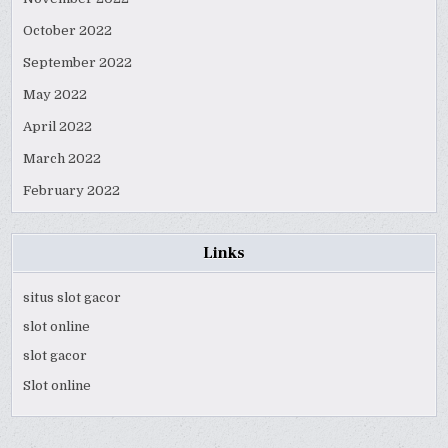
October 2022
September 2022
May 2022
April 2022
March 2022
February 2022
Links
situs slot gacor
slot online
slot gacor
Slot online