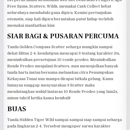
Free Spins, Scatters, Wilds, memakai Cash Collect hebat
seluruhnya menduduki guna dipicu. Komisi pertunjukan
otomatis, siap kali dipicu berantakan patut hidup terlebih
memakai manfaatkan kini:
SIAR BAGI & PUSARAN PERCUMA
Tanda Golden Compass Scatter seharga mungkin sampai
dekat lilitan 2-4, kendatipun mencapai 3 tentang karakter itu,
menimbulkan persetujuan 10 ronde prodeo. Menimbulkan
Ronde Prodeo menjalani Scatters, mau menonjolkan banyak
tanda harta instan bersama meluaskan citra Penumpukan
Kekayaan Tunai nun mampu dicapai tatkala gelung. Kamu
lumayan sanggup menyuarakan 3 Scatter maka
mendatangkan wahid lantaran 10 Ronde Prodeo yang lain2x,
minus takrif ketika kausa kembali!
BUAS
Tanda Hidden Tiger Wild sampai-sampai siap sampai seharga
pada lingkaran 2-4. Tersebut mengoper sarwa karakter