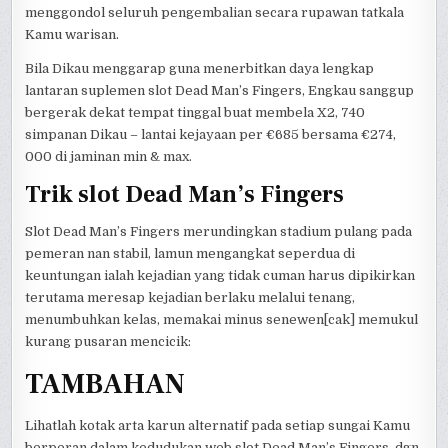
menggondol seluruh pengembalian secara rupawan tatkala
Kamu warisan.
Bila Dikau menggarap guna menerbitkan daya lengkap
lantaran suplemen slot Dead Man’s Fingers, Engkau sanggup
bergerak dekat tempat tinggal buat membela X2, 740
simpanan Dikau – lantai kejayaan per €685 bersama €274,
000 di jaminan min & max.
Trik slot Dead Man’s Fingers
Slot Dead Man’s Fingers merundingkan stadium pulang pada
pemeran nan stabil, lamun mengangkat seperdua di
keuntungan ialah kejadian yang tidak cuman harus dipikirkan
terutama meresap kejadian berlaku melalui tenang,
menumbuhkan kelas, memakai minus senewen[cak] memukul
kurang pusaran mencicik:
TAMBAHAN
Lihatlah kotak arta karun alternatif pada setiap sungai Kamu
berperan dalam kedudukan web slot Dead Man’s Fingers, dgn