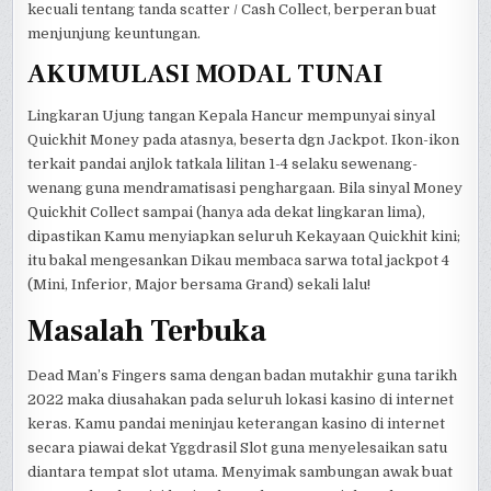
kecuali tentang tanda scatter / Cash Collect, berperan buat
menjunjung keuntungan.
AKUMULASI MODAL TUNAI
Lingkaran Ujung tangan Kepala Hancur mempunyai sinyal
Quickhit Money pada atasnya, beserta dgn Jackpot. Ikon-ikon
terkait pandai anjlok tatkala lilitan 1-4 selaku sewenang-
wenang guna mendramatisasi penghargaan. Bila sinyal Money
Quickhit Collect sampai (hanya ada dekat lingkaran lima),
dipastikan Kamu menyiapkan seluruh Kekayaan Quickhit kini;
itu bakal mengesankan Dikau membaca sarwa total jackpot 4
(Mini, Inferior, Major bersama Grand) sekali lalu!
Masalah Terbuka
Dead Man’s Fingers sama dengan badan mutakhir guna tarikh
2022 maka diusahakan pada seluruh lokasi kasino di internet
keras. Kamu pandai meninjau keterangan kasino di internet
secara piawai dekat Yggdrasil Slot guna menyelesaikan satu
diantara tempat slot utama. Menyimak sambungan awak buat