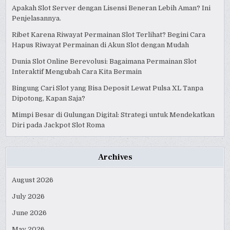
Apakah Slot Server dengan Lisensi Beneran Lebih Aman? Ini
Penjelasannya.
Ribet Karena Riwayat Permainan Slot Terlihat? Begini Cara
Hapus Riwayat Permainan di Akun Slot dengan Mudah
Dunia Slot Online Berevolusi: Bagaimana Permainan Slot
Interaktif Mengubah Cara Kita Bermain
Bingung Cari Slot yang Bisa Deposit Lewat Pulsa XL Tanpa
Dipotong, Kapan Saja?
Mimpi Besar di Gulungan Digital: Strategi untuk Mendekatkan
Diri pada Jackpot Slot Roma
Archives
August 2026
July 2026
June 2026
May 2026