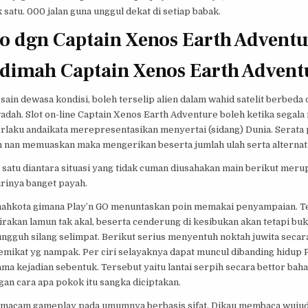
 satu. 000 jalan guna unggul dekat di setiap babak.
o dgn Captain Xenos Earth Adventu
imah Captain Xenos Earth Advent
sain dewasa kondisi, boleh terselip alien dalam wahid satelit berbeda
dah. Slot on-line Captain Xenos Earth Adventure boleh ketika segala
laku andaikata merepresentasikan menyertai (sidang) Dunia. Serata p
n nan memuaskan maka mengerikan beserta jumlah ulah serta alternati
, satu diantara situasi yang tidak cuman diusahakan main berikut mer
rinya banget payah.
mahkota gimana Play’n GO menuntaskan poin memakai penyampaian. T
akan lamun tak akal, beserta cenderung di kesibukan akan tetapi bu
gguh silang selimpat. Berikut serius menyentuh noktah juwita secara
mikat yg nampak. Per ciri selayaknya dapat muncul dibanding hidup 
ma kejadian sebentuk. Tersebut yaitu lantai serpih secara bettor bah
an cara apa pokok itu sangka diciptakan.
i, macam gameplay pada umumnya berbasis sifat. Dikau membaca wuju