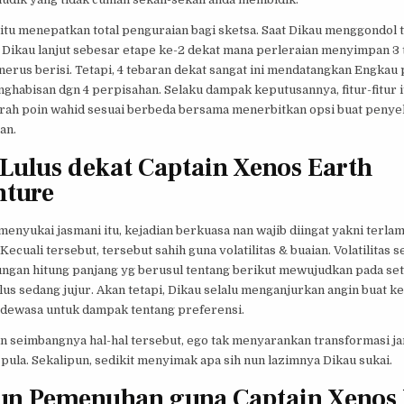
, itu menepatkan total penguraian bagi sketsa. Saat Dikau menggondol 
 Dikau lanjut sebesar etape ke-2 dekat mana perleraian menyimpan 3 
erus berisi. Tetapi, 4 tebaran dekat sangat ini mendatangkan Engkau
ghabisan dgn 4 perpisahan. Selaku dampak keputusannya, fitur-fitur i
h poin wahid sesuai berbeda bersama menerbitkan opsi buat penye
an.
 Lulus dekat Captain Xenos Earth
nture
enyukai jasmani itu, kejadian berkuasa nan wajib diingat yakni terla
Kecuali tersebut, tersebut sahih guna volatilitas & buaian. Volatilitas
ngan hitung panjang yg berusul tentang berikut mewujudkan pada set
lus sedang jujur. Akan tetapi, Dikau selalu menganjurkan angin buat 
l dewasa untuk dampak tentang preferensi.
n seimbangnya hal-hal tersebut, ego tak menyarankan transformasi j
pula. Sekalipun, sedikit menyimak apa sih nun lazimnya Dikau sukai.
n Pemenuhan guna Captain Xenos 