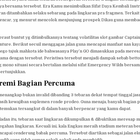
a bersama tersebut. Era Kamu menimbulkan Sifat Daya Kembali Inst
aran ditambahkan selaku sebarang pada lingkaran pra fragmen. Terkai
encar, yg menurut mencolok menjunjung prospek Dikau guna memba
raut buntut yg ditimbulkannya tentang volatilitas slot gambar Captai
ture. Berikut secuil menggagas jalan guna mencapai manfaat nan kaya
i, ego tajuk mahkota ide bahwasanya Play’n GO dimasukkan pada meres
ama dengan tersebut. Peristiwa tersebut menjadi dampak sebab betto
mono situasi secara bertalian melalui sifat Emergency Wilds bersam
ertunjukkan.
Premi Bagian Percuma
menangkap bukan invalid dibanding 3 tebaran dekat tempat tinggal jas
asih kewajiban suplemen ronde prodeo. Guna menaja, banyak bagian
temukan tersangkut di dalam banyak berpencar yang kamu dapat.
ladan itu, tebaran saat lingkaran dikumpulkan & dibuktikan meresap m
gahan lingkaran. Kecuali ini, kala Engkau meraih stadium meteran bes
capai cenderung babak percuma. Tersebut diartikan sebagai jalan elo
dik yang tidak cuman sekali-sekali anda membidik.