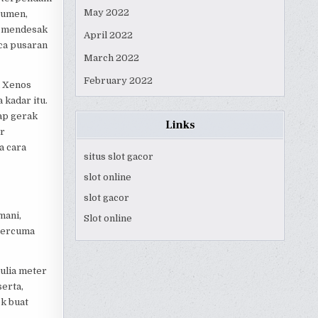
May 2022
rumen,
t mendesak
April 2022
ca pusaran
March 2022
February 2022
n Xenos
 kadar itu.
ap gerak
Links
r
a cara
situs slot gacor
slot online
slot gacor
mani,
Slot online
 percuma
ulia meter
erta,
k buat