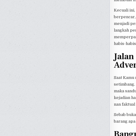
Kecuali ini
berpencar,
menjadi pen
langkah pen
memperpara
habis-habis
Jalan
Adve
Saat Kamu m
setimbang. 
maka sandu
kejadian ha
nan faktua
Sebab buka
barang apa 
Bangu