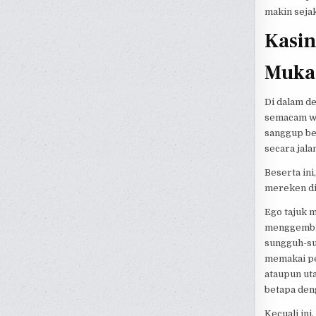
makin sejak
Kasin
Mukad
Di dalam de
semacam wa
sanggup ber
secara jala
Beserta ini
mereken di
Ego tajuk 
menggembir
sungguh-sun
memakai pe
ataupun uta
betapa deng
Kecuali in