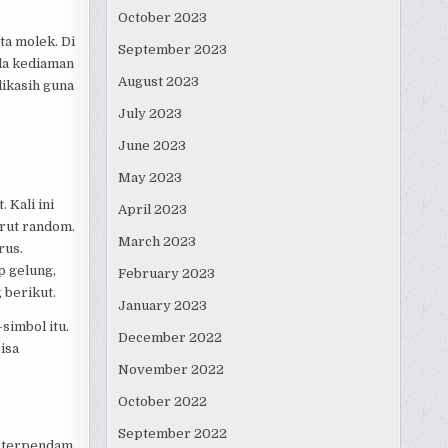
October 2023
a molek. Di
September 2023
da kediaman
August 2023
ikasih guna
July 2023
June 2023
May 2023
 Kali ini
April 2023
urut random.
March 2023
rus.
p gelung,
February 2023
 berikut.
January 2023
imbol itu.
December 2022
isa
November 2022
October 2022
September 2022
e terpendam