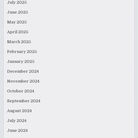
July 2025
June 2025
May 2025
April 2025
March 2025
February 2025
January 2025
December 2024
November 2024
October 2024
September 2024
August 2024
July 2024
June 2024