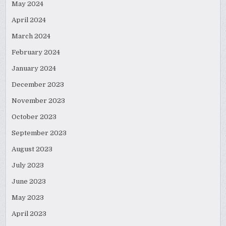
May 2024
April 2024
March 2024
February 2024
January 2024
December 2023
November 2023
October 2023
September 2023
August 2023
July 2023
June 2023
May 2023
April 2023