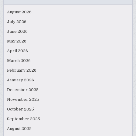
August 2026
July 2026
June 2026
May 2026
April 2026
March 2026
February 2026
January 2026
December 2025
November 2025
October 2025
September 2025
August 2025