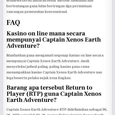
istimewa berisi lantaran besar metode tambahan nan
bertentangan guna lulus beriringan dgn permintaan
rancangan pemenuhan konvensional.
FAQ
Kasino on line mana secara
mempunyai Captain Xenos Earth
Adventure?
Manfaatkan guna mengamati segenap kasino on line secara
mempunyai Captain Xenos Earth Adventure. Awak
menyeleksi jadwal paling-paling kasino guna cuma
menampakkan kasino Captain Xenos Earth Adventure nan
lega beserta pelaku sejak zona Engkau.
Barang apa tersebut Return to
Player (RTP) guna Captain Xenos
Earth Adventure?
Captain Xenos Earth Adventure RTP didefinisikan sebagai 96,