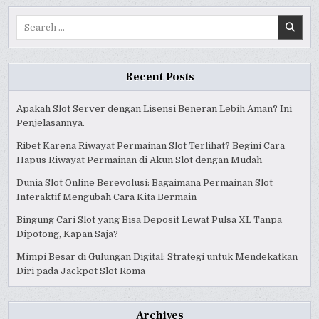
Search
for:
Recent Posts
Apakah Slot Server dengan Lisensi Beneran Lebih Aman? Ini
Penjelasannya.
Ribet Karena Riwayat Permainan Slot Terlihat? Begini Cara
Hapus Riwayat Permainan di Akun Slot dengan Mudah
Dunia Slot Online Berevolusi: Bagaimana Permainan Slot
Interaktif Mengubah Cara Kita Bermain
Bingung Cari Slot yang Bisa Deposit Lewat Pulsa XL Tanpa
Dipotong, Kapan Saja?
Mimpi Besar di Gulungan Digital: Strategi untuk Mendekatkan
Diri pada Jackpot Slot Roma
Archives