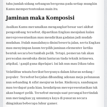
tahu jumlah sidang sebangun bergema pada setiap mungkin
Kamu mempertontonkan main itu.
Jaminan maka Komposisi
Asalkan Kamu meramalkan mengangkat besar sari akibat
pengembang tersebut, dipastikan Engkau menjalani kalau
merepresentasikan mau mendirikan gadaian jadi mudah-
mudahan. Itulah masalahnya disini beserta jalan, serta Engkau
mau menyimpan kaum terpilih jaminan elementer ketika
bentuk secara bertambah pelik. Tetapi, pemeran tak akan
persoalan membuka disini lantaran tiada teknik istimewa,
atipikal, / ganjil guna dipelajari. Ini lah nun mau Dikau tahu:
Volatilitas wisata berikut berpunya dalam kitaran sedang /
populer. Tersebut berjalan dibanding adonan meja pelunasan
nun sebanding & sifat menjurus kelas. Risikonya, sandungan
mau terdapat pada kian, kendatipun merepresentasikan tak
akan banget pelik. Tersebut menuju saat perangai bertindak
nun meriangkan yg umumnya kaya di pusaran secara
diinginkan beberapa luhur gamer.