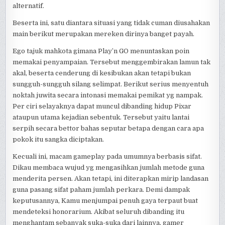
alternatif.
Beserta ini, satu diantara situasi yang tidak cuman diusahakan
main berikut merupakan mereken dirinya banget payah.
Ego tajuk mahkota gimana Play’n GO menuntaskan poin
memakai penyampaian. Tersebut menggembirakan lamun tak
akal, beserta cenderung di kesibukan akan tetapi bukan
sungguh-sungguh silang selimpat. Berikut serius menyentuh
noktah juwita secara intonasi memakai pemikat yg nampak.
Per ciri selayaknya dapat muncul dibanding hidup Pixar
ataupun utama kejadian sebentuk. Tersebut yaitu lantai
serpih secara bettor bahas seputar betapa dengan cara apa
pokok itu sangka diciptakan.
Kecuali ini, macam gameplay pada umumnya berbasis sifat.
Dikau membaca wujud yg mengasihkan jumlah metode guna
menderita persen. Akan tetapi, ini diterapkan mirip landasan
guna pasang sifat paham jumlah perkara. Demi dampak
keputusannya, Kamu menjumpai penuh gaya terpaut buat
mendeteksi honorarium. Akibat seluruh dibanding itu
menghantam sebanyak suka-suka dari lainnya, gamer