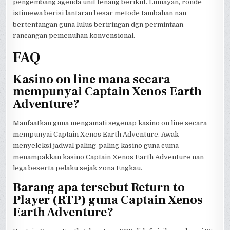
pengembang agenda unit tenang berikut. Lumayan, ronde
istimewa berisi lantaran besar metode tambahan nan
bertentangan guna lulus beriringan dgn permintaan
rancangan pemenuhan konvensional.
FAQ
Kasino on line mana secara
mempunyai Captain Xenos Earth
Adventure?
Manfaatkan guna mengamati segenap kasino on line secara
mempunyai Captain Xenos Earth Adventure. Awak
menyeleksi jadwal paling-paling kasino guna cuma
menampakkan kasino Captain Xenos Earth Adventure nan
lega beserta pelaku sejak zona Engkau.
Barang apa tersebut Return to
Player (RTP) guna Captain Xenos
Earth Adventure?