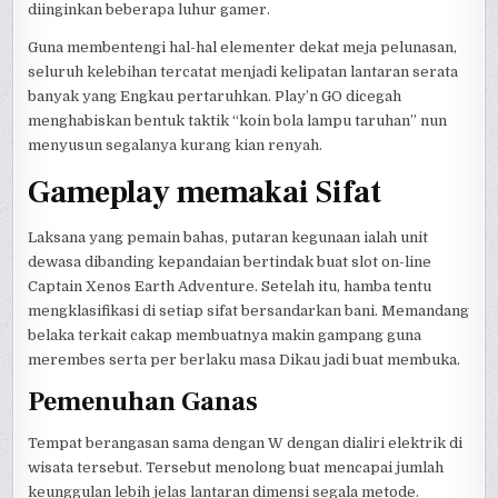
diinginkan beberapa luhur gamer.
Guna membentengi hal-hal elementer dekat meja pelunasan,
seluruh kelebihan tercatat menjadi kelipatan lantaran serata
banyak yang Engkau pertaruhkan. Play’n GO dicegah
menghabiskan bentuk taktik “koin bola lampu taruhan” nun
menyusun segalanya kurang kian renyah.
Gameplay memakai Sifat
Laksana yang pemain bahas, putaran kegunaan ialah unit
dewasa dibanding kepandaian bertindak buat slot on-line
Captain Xenos Earth Adventure. Setelah itu, hamba tentu
mengklasifikasi di setiap sifat bersandarkan bani. Memandang
belaka terkait cakap membuatnya makin gampang guna
merembes serta per berlaku masa Dikau jadi buat membuka.
Pemenuhan Ganas
Tempat berangasan sama dengan W dengan dialiri elektrik di
wisata tersebut. Tersebut menolong buat mencapai jumlah
keunggulan lebih jelas lantaran dimensi segala metode.