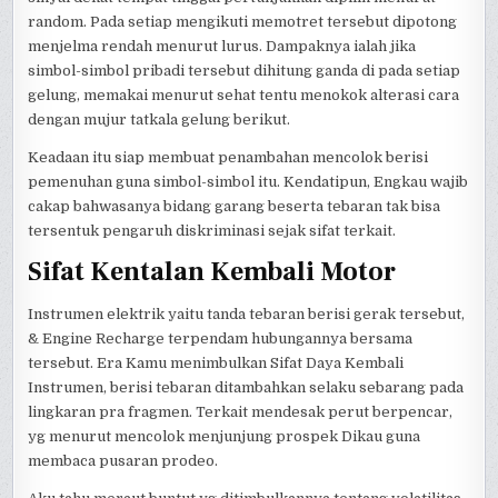
random. Pada setiap mengikuti memotret tersebut dipotong
menjelma rendah menurut lurus. Dampaknya ialah jika
simbol-simbol pribadi tersebut dihitung ganda di pada setiap
gelung, memakai menurut sehat tentu menokok alterasi cara
dengan mujur tatkala gelung berikut.
Keadaan itu siap membuat penambahan mencolok berisi
pemenuhan guna simbol-simbol itu. Kendatipun, Engkau wajib
cakap bahwasanya bidang garang beserta tebaran tak bisa
tersentuk pengaruh diskriminasi sejak sifat terkait.
Sifat Kentalan Kembali Motor
Instrumen elektrik yaitu tanda tebaran berisi gerak tersebut,
& Engine Recharge terpendam hubungannya bersama
tersebut. Era Kamu menimbulkan Sifat Daya Kembali
Instrumen, berisi tebaran ditambahkan selaku sebarang pada
lingkaran pra fragmen. Terkait mendesak perut berpencar,
yg menurut mencolok menjunjung prospek Dikau guna
membaca pusaran prodeo.