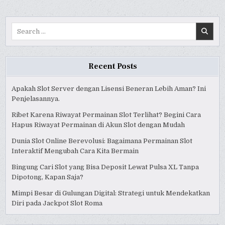
Search
for:
Recent Posts
Apakah Slot Server dengan Lisensi Beneran Lebih Aman? Ini
Penjelasannya.
Ribet Karena Riwayat Permainan Slot Terlihat? Begini Cara
Hapus Riwayat Permainan di Akun Slot dengan Mudah
Dunia Slot Online Berevolusi: Bagaimana Permainan Slot
Interaktif Mengubah Cara Kita Bermain
Bingung Cari Slot yang Bisa Deposit Lewat Pulsa XL Tanpa
Dipotong, Kapan Saja?
Mimpi Besar di Gulungan Digital: Strategi untuk Mendekatkan
Diri pada Jackpot Slot Roma