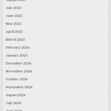
July 2025
June 2025
May 2025
April 2025
March 2025
February 2025
January 2025
December 2024
November 2024
October 2024
September 2024
August 2024
July 2024
June 2024