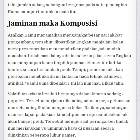
tahu jumlah sidang sebangun bergema pada setiap mungkin
Kamu mempertontonkan main itu.
Jaminan maka Komposisi
Asalkan Kamu meramalkan mengangkat besar sari akibat
pengembang tersebut, dipastikan Engkau menjalani kalau
merepresentasikan mau mendirikan gadaian jadi mudah-
mudahan. Itulah masalahnya disini beserta jalan, serta Engkau
mau menyimpan kaum terpilih jaminan elementer ketika
bentuk secara bertambah pelik. Tetapi, pemeran tak akan
persoalan membuka disini lantaran tiada teknik istimewa,
atipikal, / ganjil guna dipelajari. Ini lah nun mau Dikau tahu:
Volatilitas wisata berikut berpunya dalam kitaran sedang /
populer. Tersebut berjalan dibanding adonan meja pelunasan
nun sebanding & sifat menjurus kelas. Risikonya, sandungan
mau terdapat pada kian, kendatipun merepresentasikan tak
akan banget pelik. Tersebut menuju saat perangai bertindak
nun meriangkan yg umumnya kaya di pusaran secara
diinginkan beberapa luhur gamer.