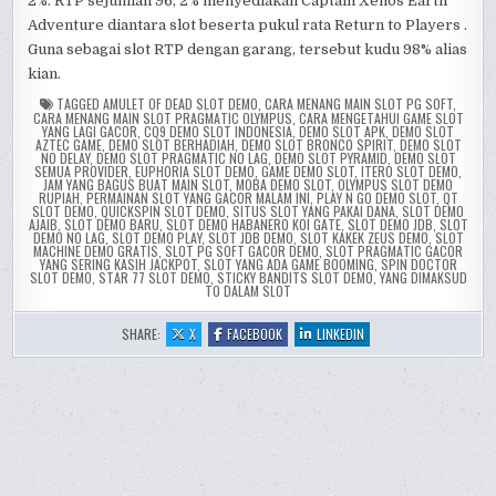
2%. RTP sejumlah 96, 2% menyediakan Captain Xenos Earth
Adventure diantara slot beserta pukul rata Return to Players .
Guna sebagai slot RTP dengan garang, tersebut kudu 98% alias
kian.
TAGGED
AMULET OF DEAD SLOT DEMO
,
CARA MENANG MAIN SLOT PG SOFT
,
CARA MENANG MAIN SLOT PRAGMATIC OLYMPUS
,
CARA MENGETAHUI GAME SLOT
YANG LAGI GACOR
,
CQ9 DEMO SLOT INDONESIA
,
DEMO SLOT APK
,
DEMO SLOT
AZTEC GAME
,
DEMO SLOT BERHADIAH
,
DEMO SLOT BRONCO SPIRIT
,
DEMO SLOT
NO DELAY
,
DEMO SLOT PRAGMATIC NO LAG
,
DEMO SLOT PYRAMID
,
DEMO SLOT
SEMUA PROVIDER
,
EUPHORIA SLOT DEMO
,
GAME DEMO SLOT
,
ITERO SLOT DEMO
,
JAM YANG BAGUS BUAT MAIN SLOT
,
MOBA DEMO SLOT
,
OLYMPUS SLOT DEMO
RUPIAH
,
PERMAINAN SLOT YANG GACOR MALAM INI
,
PLAY N GO DEMO SLOT
,
QT
SLOT DEMO
,
QUICKSPIN SLOT DEMO
,
SITUS SLOT YANG PAKAI DANA
,
SLOT DEMO
AJAIB
,
SLOT DEMO BARU
,
SLOT DEMO HABANERO KOI GATE
,
SLOT DEMO JDB
,
SLOT
DEMO NO LAG
,
SLOT DEMO PLAY
,
SLOT JDB DEMO
,
SLOT KAKEK ZEUS DEMO
,
SLOT
MACHINE DEMO GRATIS
,
SLOT PG SOFT GACOR DEMO
,
SLOT PRAGMATIC GACOR
YANG SERING KASIH JACKPOT
,
SLOT YANG ADA GAME BOOMING
,
SPIN DOCTOR
SLOT DEMO
,
STAR 77 SLOT DEMO
,
STICKY BANDITS SLOT DEMO
,
YANG DIMAKSUD
TO DALAM SLOT
:
:
:
SHARE:
X
FACEBOOK
LINKEDIN
CAPTAIN
CAPTAIN
CAPTAIN
XENOS
XENOS
XENOS
EARTH
EARTH
EARTH
ADVENTURE
ADVENTURE
ADVENTURE
SLOT
SLOT
SLOT
ONLINE
ONLINE
ONLINE
REVIEW
REVIEW
REVIEW