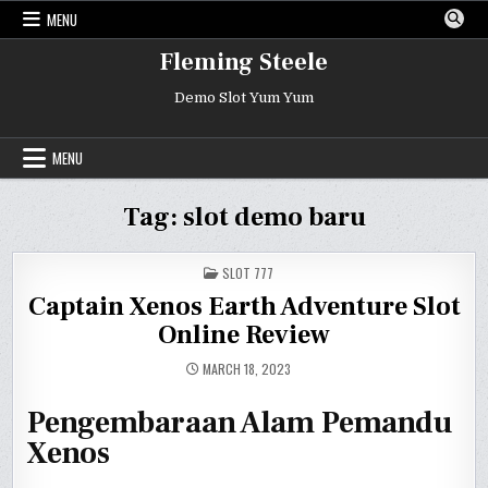
Skip
MENU
to
content
Fleming Steele
Demo Slot Yum Yum
MENU
Tag:
slot demo baru
POSTED
SLOT 777
IN
Captain Xenos Earth Adventure Slot
Online Review
MARCH 18, 2023
Pengembaraan Alam Pemandu
Xenos