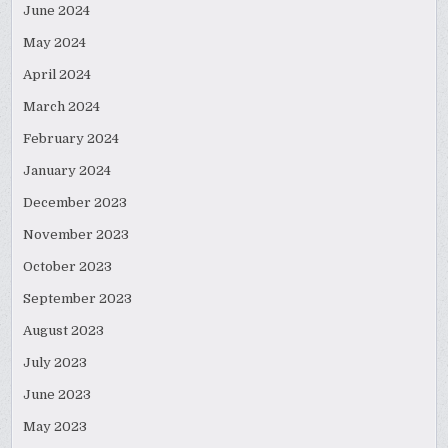
June 2024
May 2024
April 2024
March 2024
February 2024
January 2024
December 2023
November 2023
October 2023
September 2023
August 2023
July 2023
June 2023
May 2023