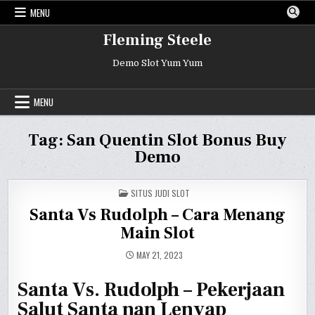
Skip
MENU
to
content
Fleming Steele
Demo Slot Yum Yum
MENU
Tag:
San Quentin Slot Bonus Buy
Demo
POSTED
SITUS JUDI SLOT
IN
Santa Vs Rudolph – Cara Menang
Main Slot
MAY 21, 2023
Santa Vs. Rudolph – Pekerjaan
Salut Santa nan Lenyap