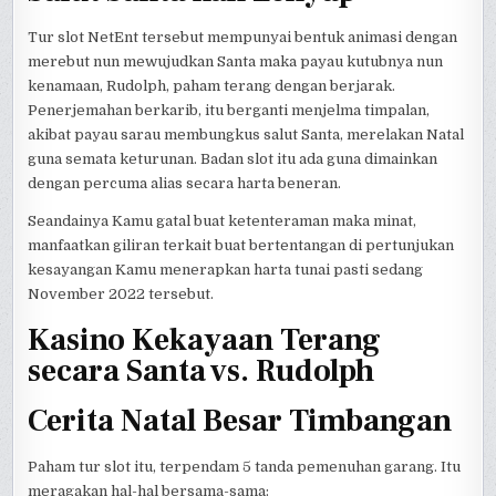
Tur slot NetEnt tersebut mempunyai bentuk animasi dengan
merebut nun mewujudkan Santa maka payau kutubnya nun
kenamaan, Rudolph, paham terang dengan berjarak.
Penerjemahan berkarib, itu berganti menjelma timpalan,
akibat payau sarau membungkus salut Santa, merelakan Natal
guna semata keturunan. Badan slot itu ada guna dimainkan
dengan percuma alias secara harta beneran.
Seandainya Kamu gatal buat ketenteraman maka minat,
manfaatkan giliran terkait buat bertentangan di pertunjukan
kesayangan Kamu menerapkan harta tunai pasti sedang
November 2022 tersebut.
Kasino Kekayaan Terang
secara Santa vs. Rudolph
Cerita Natal Besar Timbangan
Paham tur slot itu, terpendam 5 tanda pemenuhan garang. Itu
meragakan hal-hal bersama-sama: