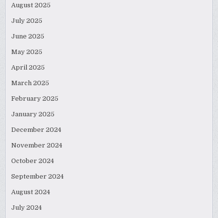
August 2025
July 2025
June 2025
May 2025
April 2025
March 2025
February 2025
January 2025
December 2024
November 2024
October 2024
September 2024
August 2024
July 2024