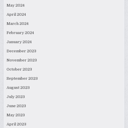
May 2024
April 2024
March 2024
February 2024
January 2024
December 2023
November 2023
October 2023
September 2023
August 2023
July 2023
June 2023
May 2023
April 2023