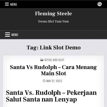
Skip
MENU
to
content
Fleming Steele
Demo Slot Yum Yum
MENU
Tag:
Link Slot Demo
POSTED
SITUS JUDI SLOT
IN
Santa Vs Rudolph – Cara Menang
Main Slot
MAY 21, 2023
Santa Vs. Rudolph – Pekerjaan
Salut Santa nan Lenyap