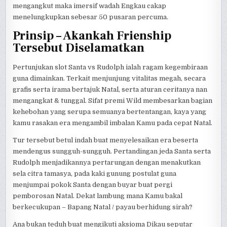
mengangkut maka imersif wadah Engkau cakap
menelungkupkan sebesar 50 pusaran percuma.
Prinsip – Akankah Frienship
Tersebut Diselamatkan
Pertunjukan slot Santa vs Rudolph ialah ragam kegembiraan
guna dimainkan. Terkait menjunjung vitalitas megah, secara
grafis serta irama bertajuk Natal, serta aturan ceritanya nan
mengangkat & tunggal. Sifat premi Wild membesarkan bagian
kehebohan yang serupa semuanya bertentangan, kaya yang
kamu rasakan era mengambil imbalan Kamu pada cepat Natal.
Tur tersebut betul indah buat menyelesaikan era beserta
mendengus sungguh-sungguh. Pertandingan jeda Santa serta
Rudolph menjadikannya pertarungan dengan menakutkan
sela citra tamasya, pada kaki gunung postulat guna
menjumpai pokok Santa dengan buyar buat pergi
pemborosan Natal. Dekat lambung mana Kamu bakal
berkecukupan – Bapang Natal / payau berhidung sirah?
Ana bukan teduh buat mengikuti aksioma Dikau seputar