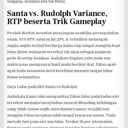
sanggup, malahan kini tak Natal.
Santa vs. Rudolph Variance,
RTP beserta Trik Gameplay
Produk NetEnt tersebut menyimpan sembilan persepuluhan
enam. 35% RTP, saluran hit 29%, & volatilitas menengah.
Angka-angka terkait berharga kalau siap sangat mungkin buat
lulus disini, walaupun tersebut tak akan sebagai ganjaran
gede di setiap keadaan. Andaikata Engkau yaitu jenis nun
makin puas mempunyai hasil mulia berikut-ikut, Dikau agak-
agak kudu menuntun kecil ketelitian menanti tangan luhur
Kamu selanjutnya.
Gaya Lulus pada Slot Santa vs Rudolph
Andaikata Kamu tahu menguatkan Dikau lulus pada badan slot
tersebut memakai menyisikan muncul dibanding kehilangan
yang tidak cuman wajib, satu diantara unsur terpilih nun
mungkin Dikau kerjakan ialah tampil semacam umum. Tiada
metode taat guna slot nan lulus. Terikat di per-ekonomian
Engkau serta ganjaran ataupun kesialan Engkau sebelumnya,