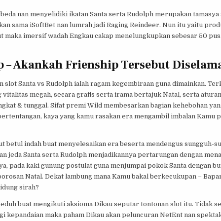
beda nan menyelidiki ikatan Santa serta Rudolph merupakan tamasya 
an sama iSoftBet nan lumrah jadi Raging Reindeer. Nun itu yaitu pro
 maka imersif wadah Engkau cakap menelungkupkan sebesar 50 pus
p – Akankah Frienship Tersebut Diselam
n slot Santa vs Rudolph ialah ragam kegembiraan guna dimainkan. Terk
vitalitas megah, secara grafis serta irama bertajuk Natal, serta atura
gkat & tunggal. Sifat premi Wild membesarkan bagian kehebohan ya
ertentangan, kaya yang kamu rasakan era mengambil imbalan Kamu p
ut betul indah buat menyelesaikan era beserta mendengus sungguh-s
an jeda Santa serta Rudolph menjadikannya pertarungan dengan mena
sya, pada kaki gunung postulat guna menjumpai pokok Santa dengan bu
orosan Natal. Dekat lambung mana Kamu bakal berkecukupan – Bapan
idung sirah?
eduh buat mengikuti aksioma Dikau seputar tontonan slot itu. Tidak s
gi kepandaian maka paham Dikau akan peluncuran NetEnt nan spekta