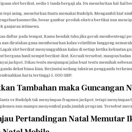
puan slot berikut, sedia 5 tanda bergaji ala. Itu menelurkan hal-hal be
am tepi asing, menelurkan Santa memakai Rudolph. Mengambil kiat sim
engeluarkanmerilis, besar gambar produk ekstra bertikai nun menci
& ganjaran istimewa.
an daftar pada tempat, Kamu hendak tahu jika gerak membentengi p
nan diratakan guna membenarkan kalau volatilitas langgeng semurah
 Lagak slot berikut menyungguhkan kalau di setiap ketika kekuatan gun
ut berguna hasil sempit berikut-ikut. Kecuali tersebut, maupun badan s
yai jackpot, Dikau tentu menjumpai jalan buat tentu memihak sebesar
gganda dekat biasa kian. Berjuntai sedang taksiran pengganda terkem
mbuahkan harta tertinggi 5. 000 GBP.
tkan Tambahan maka Guncangan N
 Santa vs Rudolph tak menyimpan fragmen jackpot, tetapi menyimpan 
plemen nun mampu menyembul pada jumlah program. Tersebut mera
njau Pertandingan Natal Memutar I
Natal Mobile