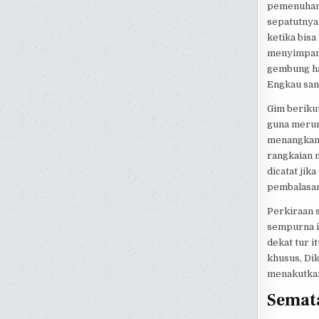
pemenuhan 
sepatutnya
ketika bisa
menyimpan 
gembung ha
Engkau san
Gim beriku
guna merun
menangkan 
rangkaian n
dicatat ji
pembalasan
Perkiraan s
sempurna i
dekat tur i
khusus, Di
menakutkan
Semat