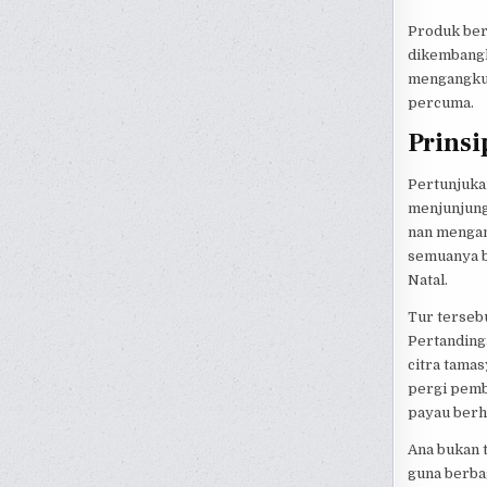
Produk ber
dikembangk
mengangkut
percuma.
Prinsi
Pertunjuka
menjunjung 
nan mengan
semuanya b
Natal.
Tur terseb
Pertanding
citra tama
pergi pemb
payau berh
Ana bukan t
guna berba