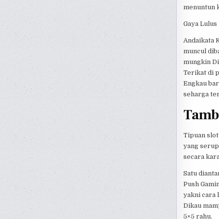
menuntun ke
Gaya Lulus 
Andaikata 
muncul diba
mungkin Dik
Terikat di
Engkau bar
seharga te
Tamb
Tipuan slot
yang serup
secara kar
Satu dianta
Push Gaming
yakni cara
Dikau mamp
5×5 rahu.