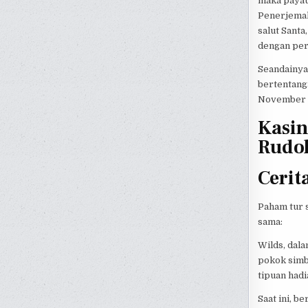
maka payau
Penerjemah
salut Santa
dengan per
Seandainya 
bertentang
November 2
Kasin
Rudo
Cerit
Paham tur 
sama:
Wilds, dal
pokok simb
tipuan had
Saat ini, b