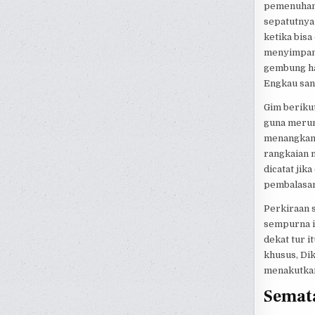
pemenuhan 
sepatutnya
ketika bisa
menyimpan 
gembung ha
Engkau san
Gim beriku
guna merun
menangkan 
rangkaian n
dicatat ji
pembalasan
Perkiraan s
sempurna i
dekat tur i
khusus, Di
menakutkan
Semat