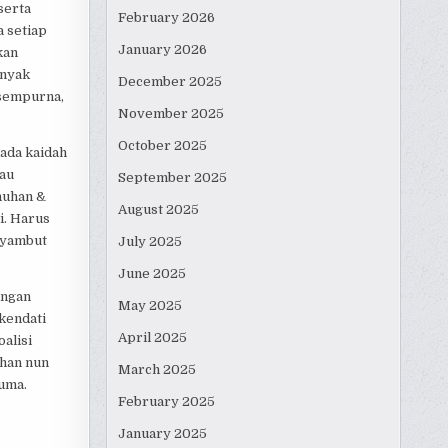
serta
February 2026
 setiap
January 2026
kan
anyak
December 2025
 sempurna,
November 2025
October 2025
ada kaidah
au
September 2025
nuhan &
August 2025
i. Harus
nyambut
July 2025
June 2025
ungan
May 2025
kendati
April 2025
alisi
ahan nun
March 2025
uma.
February 2025
January 2025