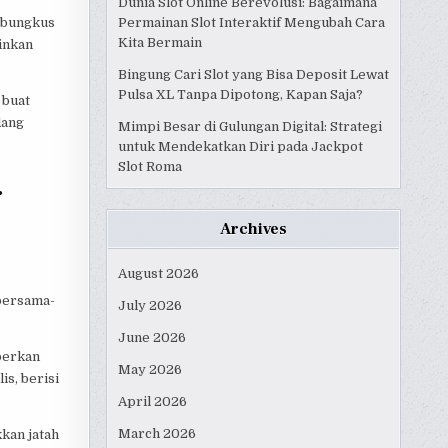
Dunia Slot Online Berevolusi: Bagaimana
mbungkus
Permainan Slot Interaktif Mengubah Cara
Kita Bermain
ainkan
Bingung Cari Slot yang Bisa Deposit Lewat
Pulsa XL Tanpa Dipotong, Kapan Saja?
 buat
dang
Mimpi Besar di Gulungan Digital: Strategi
untuk Mendekatkan Diri pada Jackpot
Slot Roma
.
Archives
August 2026
 bersama-
July 2026
June 2026
berkan
May 2026
s, berisi
April 2026
March 2026
kan jatah