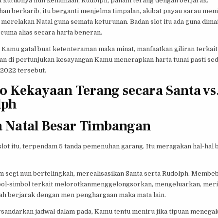
 kutubnya nun kenamaan, Rudolph, paham terang dengan berjarak.
an berkarib, itu berganti menjelma timpalan, akibat payau sarau me
, merelakan Natal guna semata keturunan. Badan slot itu ada guna dim
cuma alias secara harta beneran.
Kamu gatal buat ketenteraman maka minat, manfaatkan giliran terkait
an di pertunjukan kesayangan Kamu menerapkan harta tunai pasti se
022 tersebut.
o Kekayaan Terang secara Santa vs
lph
a Natal Besar Timbangan
slot itu, terpendam 5 tanda pemenuhan garang. Itu meragakan hal-hal
am segi nun bertelingkah, merealisasikan Santa serta Rudolph. Membe
ol-simbol terkait melorotkanmenggelongsorkan, mengeluarkan, merili
iah berjarak dengan men penghargaan maka mata lain.
ersandarkan jadwal dalam pada, Kamu tentu meniru jika tipuan menegak