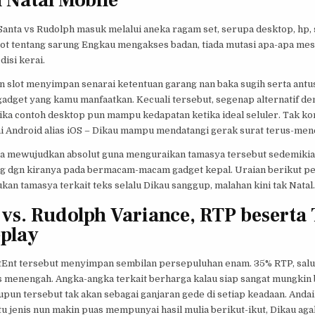
Santa vs Rudolph masuk melalui aneka ragam set, serupa desktop, hp, 
ot tentang sarung Engkau mengakses badan, tiada mutasi apa-apa mesk
disi kerai.
n slot menyimpan senarai ketentuan garang nan baka sugih serta antus
gadget yang kamu manfaatkan. Kecuali tersebut, segenap alternatif d
ka contoh desktop pun mampu kedapatan ketika ideal seluler. Tak kon
i Android alias iOS – Dikau mampu mendatangi gerak surat terus-men
a mewujudkan absolut guna menguraikan tamasya tersebut sedemikian
g dgn kiranya pada bermacam-macam gadget kepal. Uraian berikut pe
kan tamasya terkait teks selalu Dikau sanggup, malahan kini tak Natal.
 vs. Rudolph Variance, RTP beserta 
play
Ent tersebut menyimpan sembilan persepuluhan enam. 35% RTP, salur
as menengah. Angka-angka terkait berharga kalau siap sangat mungkin 
aupun tersebut tak akan sebagai ganjaran gede di setiap keadaan. Anda
u jenis nun makin puas mempunyai hasil mulia berikut-ikut, Dikau ag