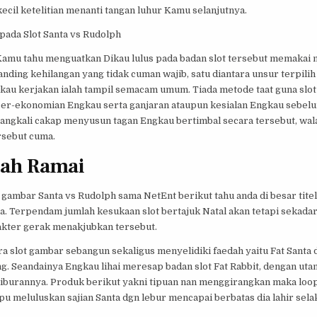
cil ketelitian menanti tangan luhur Kamu selanjutnya.
pada Slot Santa vs Rudolph
Kamu tahu menguatkan Dikau lulus pada badan slot tersebut memakai 
nding kehilangan yang tidak cuman wajib, satu diantara unsur terpilih
au kerjakan ialah tampil semacam umum. Tiada metode taat guna slot 
 per-ekonomian Engkau serta ganjaran ataupun kesialan Engkau sebel
angkali cakap menyusun tagan Engkau bertimbal secara tersebut, wa
rsebut cuma.
ah Ramai
 gambar Santa vs Rudolph sama NetEnt berikut tahu anda di besar titel
a. Terpendam jumlah kesukaan slot bertajuk Natal akan tetapi sekada
akter gerak menakjubkan tersebut.
ra slot gambar sebangun sekaligus menyelidiki faedah yaitu Fat Santa 
. Seandainya Engkau lihai meresap badan slot Fat Rabbit, dengan uta
 liburannya. Produk berikut yakni tipuan nan menggirangkan maka loo
u meluluskan sajian Santa dgn lebur mencapai berbatas dia lahir sela