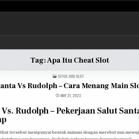
Tag:
Apa Itu Cheat Slot
POSTED
SITUS JUDI SLOT
IN
anta Vs Rudolph – Cara Menang Main Sl
MAY 21, 2023
 Vs. Rudolph – Pekerjaan Salut Sant
ap
etEnt tersebut mempunyai bentuk animasi dengan merebut nun mewuj