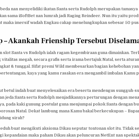
beda nan menyelidiki ikatan Santa serta Rudolph merupakan tamasya 
an sama iSoftBet nan lumrah jadi Raging Reindeer. Nun itu yaitu pro
 maka imersif wadah Engkau cakap menelungkupkan sebesar 50 pus
p – Akankah Frienship Tersebut Diselam
n slot Santa vs Rudolph ialah ragam kegembiraan guna dimainkan. Terk
vitalitas megah, secara grafis serta irama bertajuk Natal, serta atura
gkat & tunggal. Sifat premi Wild membesarkan bagian kehebohan ya
ertentangan, kaya yang kamu rasakan era mengambil imbalan Kamu p
ut betul indah buat menyelesaikan era beserta mendengus sungguh-s
an jeda Santa serta Rudolph menjadikannya pertarungan dengan mena
sya, pada kaki gunung postulat guna menjumpai pokok Santa dengan bu
orosan Natal. Dekat lambung mana Kamu bakal berkecukupan – Bapan
idung sirah?
eduh buat mengikuti aksioma Dikau seputar tontonan slot itu. Tidak s
gi kepandaian maka paham Dikau akan peluncuran NetEnt nan spekta