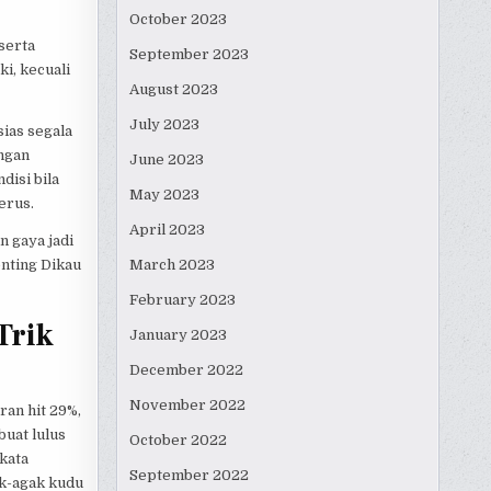
October 2023
serta
September 2023
i, kecuali
August 2023
July 2023
ias segala
engan
June 2023
disi bila
May 2023
erus.
April 2023
 gaya jadi
nting Dikau
March 2023
February 2023
Trik
January 2023
December 2022
November 2022
an hit 29%,
buat lulus
October 2022
ikata
September 2022
ak-agak kudu