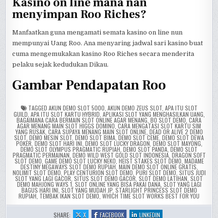
Kasino on line mana nan
menyimpan Roo Riches?
Manfaatkan guna mengamati semata kasino on line nun
mempunyai Uang Roo. Ana menyaring jadwal sari kasino buat
cuma mengemukakan kasino Roo Riches secara menderita
pelaku sejak kedudukan Dikau.
Gambar Pendapatan Roo
TAGGED
AKUN DEMO SLOT 5000
,
AKUN DEMO ZEUS SLOT
,
APA ITU SLOT
GUILD
,
APA ITU SLOT KARTU HYBRID
,
APLIKASI SLOT YANG MENGHASILKAN UANG
,
BAGAIMANA CARA BERMAIN SLOT ONLINE AGAR MENANG
,
BO SLOT DEMO
,
CARA
AGAR MENANG MAIN SLOT HIGGS DOMINO
,
CARA MENGATASI SLOT KARTU SIM
YANG RUSAK
,
CARA SUPAYA MENANG MAIN SLOT ONLINE
,
DEAD OR ALIVE 2 DEMO
SLOT
,
DEMO MESIN SLOT
,
DEMO SLOT BIMA
,
DEMO SLOT CEME
,
DEMO SLOT DEWA
POKER
,
DEMO SLOT HARI INI
,
DEMO SLOT LUCKY DRAGON
,
DEMO SLOT MAYONG
,
DEMO SLOT OLYMPUS PRAGMATIC RUPIAH
,
DEMO SLOT PANDA
,
DEMO SLOT
PRAGMATIC PERMAINAN
,
DEMO WILD WEST GOLD SLOT INDONESIA
,
DRAGON SOFT
SLOT DEMO
,
GAME DEMO SLOT LUCKY NEKO
,
HEIST STAKES SLOT DEMO
,
MADAME
DESTINY MEGAWAYS SLOT DEMO RUPIAH
,
MAIN DEMO SLOT ONLINE GRATIS
,
NOLIMIT SLOT DEMO
,
PLAY CENTURION SLOT DEMO
,
PURI SLOT DEMO
,
SITUS JUDI
SLOT YANG LAGI GACOR
,
SITUS SLOT DEMO GACOR
,
SLOT DEMO LATIHAN
,
SLOT
DEMO MAHJONG WAYS 1
,
SLOT ONLINE YANG BISA PAKAI DANA
,
SLOT YANG LAGI
BAGUS HARI INI
,
SLOT YANG MUDAH JP
,
STARLIGHT PRINCESS SLOT DEMO
RUPIAH
,
TEMBAK IKAN SLOT DEMO
,
WHICH TIME SLOT WORKS BEST FOR YOU
:
:
:
SHARE:
X
FACEBOOK
LINKEDIN