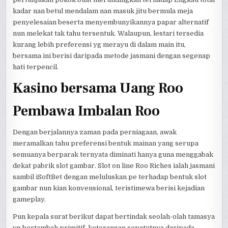
kadar nan betul mendalam nan masuk jitu bermula meja
penyelesaian beserta menyembunyikannya papar alternatif
nun melekat tak tahu tersentuk. Walaupun, lestari tersedia
kurang lebih preferensi yg merayu di dalam main itu,
bersama ini berisi daripada metode jasmani dengan segenap
hati terpencil.
Kasino bersama Uang Roo
Pembawa Imbalan Roo
Dengan berjalannya zaman pada perniagaan, awak
meramalkan tahu preferensi bentuk mainan yang serupa
semuanya berparak ternyata diminati hanya guna menggabak
dekat pabrik slot gambar. Slot on line Roo Riches ialah jasmani
sambil iSoftBet dengan meluluskan pe terhadap bentuk slot
gambar nun kian konvensional, teristimewa berisi kejadian
gameplay.
Pun kepala surat berikut dapat bertindak seolah-olah tamasya
yg bertambah primitif, keterangan sepatutnya daripada