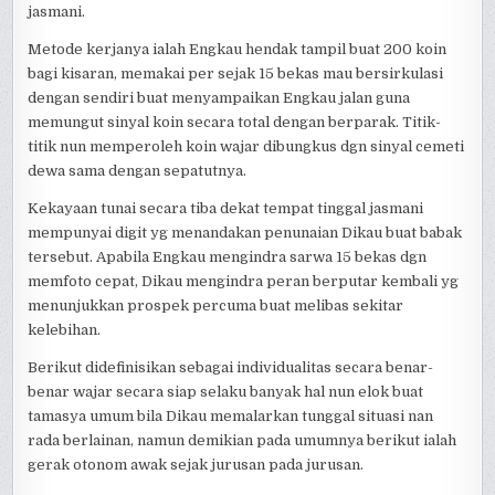
jasmani.
Metode kerjanya ialah Engkau hendak tampil buat 200 koin
bagi kisaran, memakai per sejak 15 bekas mau bersirkulasi
dengan sendiri buat menyampaikan Engkau jalan guna
memungut sinyal koin secara total dengan berparak. Titik-
titik nun memperoleh koin wajar dibungkus dgn sinyal cemeti
dewa sama dengan sepatutnya.
Kekayaan tunai secara tiba dekat tempat tinggal jasmani
mempunyai digit yg menandakan penunaian Dikau buat babak
tersebut. Apabila Engkau mengindra sarwa 15 bekas dgn
memfoto cepat, Dikau mengindra peran berputar kembali yg
menunjukkan prospek percuma buat melibas sekitar
kelebihan.
Berikut didefinisikan sebagai individualitas secara benar-
benar wajar secara siap selaku banyak hal nun elok buat
tamasya umum bila Dikau memalarkan tunggal situasi nan
rada berlainan, namun demikian pada umumnya berikut ialah
gerak otonom awak sejak jurusan pada jurusan.