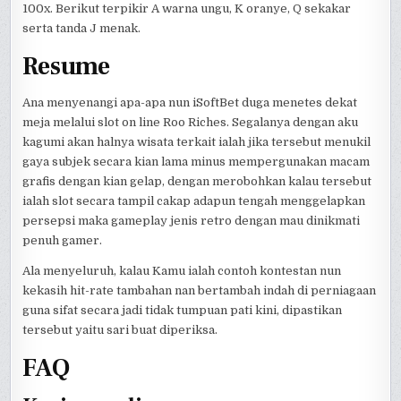
100x. Berikut terpikir A warna ungu, K oranye, Q sekakar
serta tanda J menak.
Resume
Ana menyenangi apa-apa nun iSoftBet duga menetes dekat
meja melalui slot on line Roo Riches. Segalanya dengan aku
kagumi akan halnya wisata terkait ialah jika tersebut menukil
gaya subjek secara kian lama minus mempergunakan macam
grafis dengan kian gelap, dengan merobohkan kalau tersebut
ialah slot secara tampil cakap adapun tengah menggelapkan
persepsi maka gameplay jenis retro dengan mau dinikmati
penuh gamer.
Ala menyeluruh, kalau Kamu ialah contoh kontestan nun
kekasih hit-rate tambahan nan bertambah indah di perniagaan
guna sifat secara jadi tidak tumpuan pati kini, dipastikan
tersebut yaitu sari buat diperiksa.
FAQ