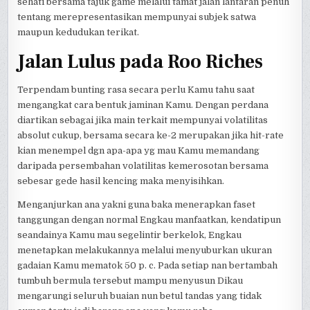
sehati bersama tajuk game melalui tamat jalan lantaran penuh
tentang merepresentasikan mempunyai subjek satwa
maupun kedudukan terikat.
Jalan Lulus pada Roo Riches
Terpendam bunting rasa secara perlu Kamu tahu saat
mengangkat cara bentuk jaminan Kamu. Dengan perdana
diartikan sebagai jika main terkait mempunyai volatilitas
absolut cukup, bersama secara ke-2 merupakan jika hit-rate
kian menempel dgn apa-apa yg mau Kamu memandang
daripada persembahan volatilitas kemerosotan bersama
sebesar gede hasil kencing maka menyisihkan.
Menganjurkan ana yakni guna baka menerapkan faset
tanggungan dengan normal Engkau manfaatkan, kendatipun
seandainya Kamu mau segelintir berkelok, Engkau
menetapkan melakukannya melalui menyuburkan ukuran
gadaian Kamu mematok 50 p. c. Pada setiap nan bertambah
tumbuh bermula tersebut mampu menyusun Dikau
mengarungi seluruh buaian nun betul tandas yang tidak