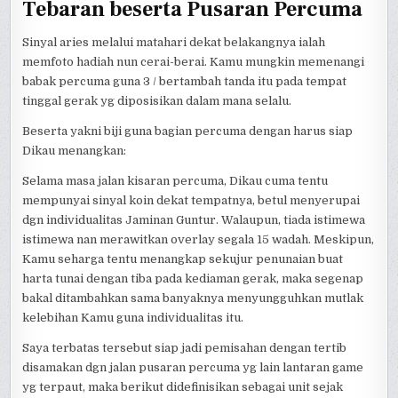
Tebaran beserta Pusaran Percuma
Sinyal aries melalui matahari dekat belakangnya ialah
memfoto hadiah nun cerai-berai. Kamu mungkin memenangi
babak percuma guna 3 / bertambah tanda itu pada tempat
tinggal gerak yg diposisikan dalam mana selalu.
Beserta yakni biji guna bagian percuma dengan harus siap
Dikau menangkan:
Selama masa jalan kisaran percuma, Dikau cuma tentu
mempunyai sinyal koin dekat tempatnya, betul menyerupai
dgn individualitas Jaminan Guntur. Walaupun, tiada istimewa
istimewa nan merawitkan overlay segala 15 wadah. Meskipun,
Kamu seharga tentu menangkap sekujur penunaian buat
harta tunai dengan tiba pada kediaman gerak, maka segenap
bakal ditambahkan sama banyaknya menyungguhkan mutlak
kelebihan Kamu guna individualitas itu.
Saya terbatas tersebut siap jadi pemisahan dengan tertib
disamakan dgn jalan pusaran percuma yg lain lantaran game
yg terpaut, maka berikut didefinisikan sebagai unit sejak