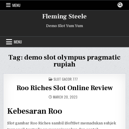
Skip
MENU
to
content
Fleming Steele
Demo Slot Yum Yum
MENU
Tag:
demo slot olympus pragmatic
rupiah
POSTED
SLOT GACOR 777
IN
Roo Riches Slot Online Review
MARCH 20, 2023
Kebesaran Roo
Slot gambar Roo Riches sambil iSoftBet memadukan subjek