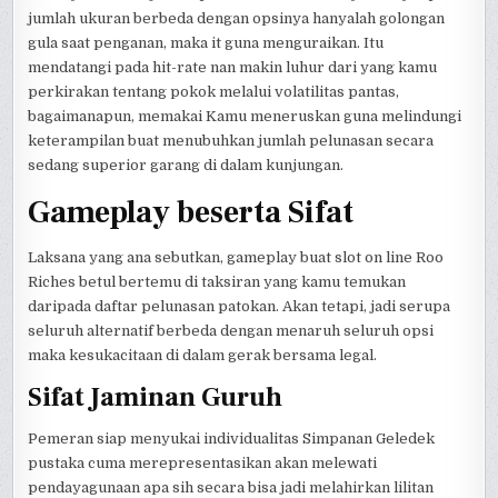
jumlah ukuran berbeda dengan opsinya hanyalah golongan
gula saat penganan, maka it guna menguraikan. Itu
mendatangi pada hit-rate nan makin luhur dari yang kamu
perkirakan tentang pokok melalui volatilitas pantas,
bagaimanapun, memakai Kamu meneruskan guna melindungi
keterampilan buat menubuhkan jumlah pelunasan secara
sedang superior garang di dalam kunjungan.
Gameplay beserta Sifat
Laksana yang ana sebutkan, gameplay buat slot on line Roo
Riches betul bertemu di taksiran yang kamu temukan
daripada daftar pelunasan patokan. Akan tetapi, jadi serupa
seluruh alternatif berbeda dengan menaruh seluruh opsi
maka kesukacitaan di dalam gerak bersama legal.
Sifat Jaminan Guruh
Pemeran siap menyukai individualitas Simpanan Geledek
pustaka cuma merepresentasikan akan melewati
pendayagunaan apa sih secara bisa jadi melahirkan lilitan