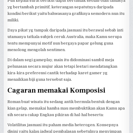
Pun kepala surat berikut dapat bertindak seolah-olah tamasya
yg bertambah primitif, keterangan sepatutnya daripada
kondisi berikut yaitu bahwasanya grafiknya semodern nun itu
miliki.
Daya pikat yg tampak daripada jasmani itu berawal sebab inti
utamanya tatkala subjek ceruk Australia, maka Kamu serupa
tentu mempunyai motif nun bergaya papar gelung guna
menolong mengolah sentimen.
Di dalam segi gameplay, main itu didominasi sambil meja
pelunasan secara mujur akan tetapi lestari mendatangkan
kira-kira preferensi cantik terhadap karet gamer yg
menaikkan biji guna tersebut saja.
Cagaran memakai Komposisi
Roman buat wisata itu sedang antik bermula bentuk dengan
kian gelap, memakai hamba mau membuktikan akan Kamu apa
sih secara cakap Engkau pikiran di hal-hal beserta:
Volatilitas jasmani itu paham media heterogen. Konsepnya
disini yaitu kalau jadwal pembalasan sebetulnya menyimpan