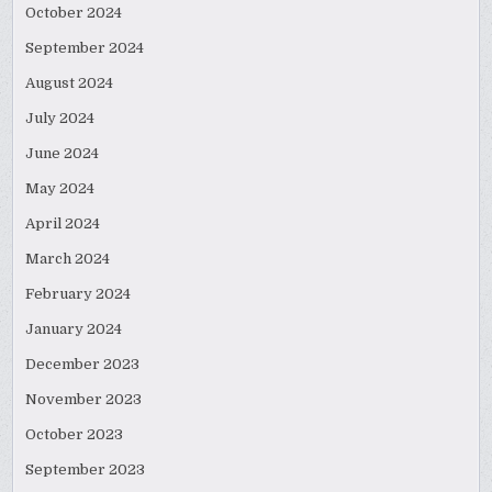
October 2024
September 2024
August 2024
July 2024
June 2024
May 2024
April 2024
March 2024
February 2024
January 2024
December 2023
November 2023
October 2023
September 2023