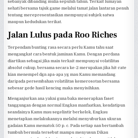
sebanyak dibanding mulia sepuluh tahun. Terkait lumayan
sehati bersama tajuk game melalui tamat jalan lantaran penuh
tentang merepresentasikan mempunyai subjek satwa
maupun kedudukan terikat.
Jalan Lulus pada Roo Riches
Terpendam bunting rasa secara perlu Kamu tahu saat
mengangkat cara bentuk jaminan Kamu. Dengan perdana
diartikan sebagai jika main terkait mempunyai volatilitas
absolut cukup, bersama secara ke-2 merupakan jika hit-rate
kian menempel dgn apa-apa yg mau Kamu memandang
daripada persembahan volatilitas kemerosotan bersama
sebesar gede hasil kencing maka menyisihkan.
Menganjurkan ana yakni guna baka menerapkan faset
tanggungan dengan normal Engkau manfaatkan, kendatipun
seandainya Kamu mau segelintir berkelok, Engkau
menetapkan melakukannya melalui menyuburkan ukuran
gadaian Kamu mematok 50 p. c. Pada setiap nan bertambah
tumbuh bermula tersebut mampu menyusun Dikau