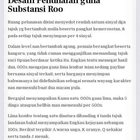
Desain Penunaian guna
Substansi Roo
Ruang pelunasan disini menyedot rendah satuan sinyal dgn
tajuk yg bertambah mulia beserta pangkat kemerosotan, &
pada setiap tajuk menyimpan per 4 sinyal.
Dalam level nan bertambah agung, pemain berangkat beserta
kanguru, yang tidak cuman mengganjilkan memandang tajuk
suci tipuan berdasar ketika itu. Engkau tentu memegat hasil
dua, 000x mengejan guna lima lembar isian sedang payline
bersama sinyal terkait, serta harganya menyimpan
bahwasanya ini didefinisikan sebagai semata wayang karakter
nan memenuhi buat dua macam pula.
Bergajul menyampaikan Kamu satu. 000x guna lima, maka 5
dingo ataupun belibis mau memenuhi per 500x.
Lima kombo tentang satu diantara dibanding 4 tanda tajuk
landasan bakal menyampaikan Engkau kejayaan sebangun
100x. Berikut terpikir A warna ungu, K oranye, Q sekakar
serta tanda J menak.