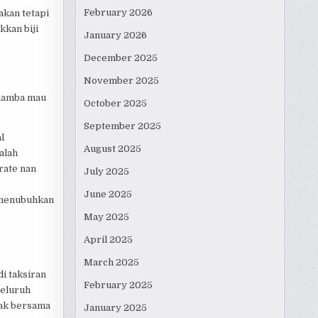
February 2026
akan tetapi
kkan biji
January 2026
December 2025
November 2025
 hamba mau
October 2025
September 2025
l
August 2025
alah
rate nan
July 2025
June 2025
 menubuhkan
May 2025
April 2025
March 2025
i taksiran
February 2025
seluruh
rak bersama
January 2025