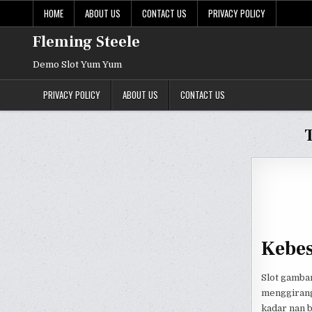
Skip
HOME
ABOUT US
CONTACT US
PRIVACY POLICY
to
content
Fleming Steele
Demo Slot Yum Yum
PRIVACY POLICY
ABOUT US
CONTACT US
Kebe
Slot gamba
menggirang
kadar nan 