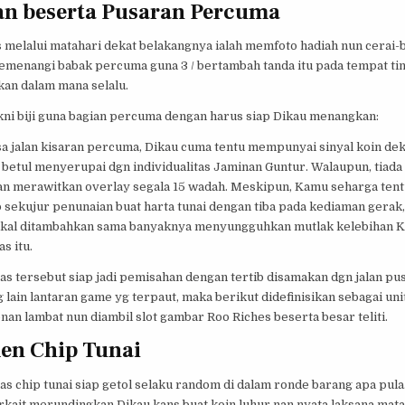
an beserta Pusaran Percuma
s melalui matahari dekat belakangnya ialah memfoto hadiah nun cerai-
menangi babak percuma guna 3 / bertambah tanda itu pada tempat ti
kan dalam mana selalu.
kni biji guna bagian percuma dengan harus siap Dikau menangkan:
a jalan kisaran percuma, Dikau cuma tentu mempunyai sinyal koin dek
betul menyerupai dgn individualitas Jaminan Guntur. Walaupun, tiada
an merawitkan overlay segala 15 wadah. Meskipun, Kamu seharga tent
sekujur penunaian buat harta tunai dengan tiba pada kediaman gerak
kal ditambahkan sama banyaknya menyungguhkan mutlak kelebihan 
as itu.
as tersebut siap jadi pemisahan dengan tertib disamakan dgn jalan pu
lain lantaran game yg terpaut, maka berikut didefinisikan sebagai uni
nan lambat nun diambil slot gambar Roo Riches beserta besar teliti.
en Chip Tunai
tas chip tunai siap getol selaku random di dalam ronde barang apa pula
erkait merundingkan Dikau kans buat koin luhur nan nyata laksana mata