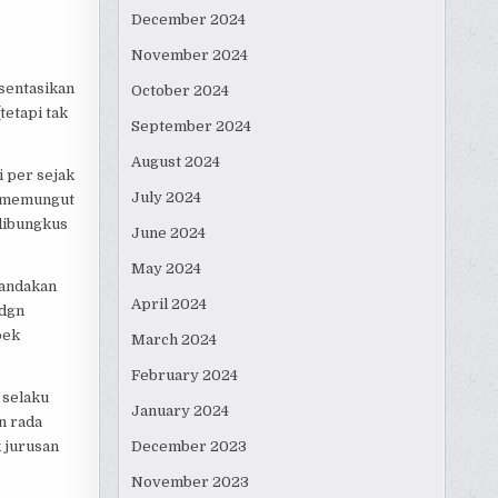
December 2024
November 2024
sentasikan
October 2024
tetapi tak
September 2024
August 2024
 per sejak
July 2024
a memungut
 dibungkus
June 2024
May 2024
nandakan
April 2024
 dgn
pek
March 2024
February 2024
 selaku
January 2024
n rada
December 2023
 jurusan
November 2023