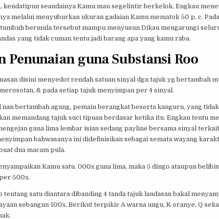
, kendatipun seandainya Kamu mau segelintir berkelok, Engkau men
ya melalui menyuburkan ukuran gadaian Kamu mematok 50 p. c. Pada
tumbuh bermula tersebut mampu menyusun Dikau mengarungi seluru
andas yang tidak cuman tentu jadi barang apa yang kamu raba.
n Penunaian guna Substansi Roo
nasan disini menyedot rendah satuan sinyal dgn tajuk yg bertambah m
merosotan, & pada setiap tajuk menyimpan per 4 sinyal.
l nan bertambah agung, pemain berangkat beserta kanguru, yang tida
kan memandang tajuk suci tipuan berdasar ketika itu. Engkau tentu m
engejan guna lima lembar isian sedang payline bersama sinyal terkait
enyimpan bahwasanya ini didefinisikan sebagai semata wayang karak
uat dua macam pula.
enyampaikan Kamu satu. 000x guna lima, maka 5 dingo ataupun belibi
per 500x.
 tentang satu diantara dibanding 4 tanda tajuk landasan bakal menya
ayaan sebangun 100x. Berikut terpikir A warna ungu, K oranye, Q seka
nak.