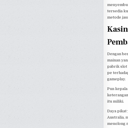
menyembuny
tersedia ku
metode jas
Kasin
Pemb
Dengan ber
mainan yan
pabrik slot
pe terhadap
gameplay.
Pun kepala 
keterangan
itu miliki.
Daya pikat 
Australia,
menolong m