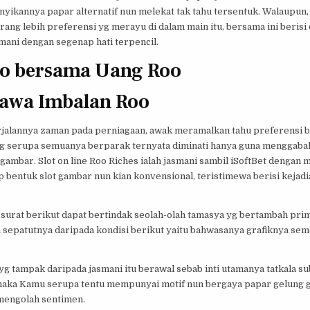
ikannya papar alternatif nun melekat tak tahu tersentuk. Walaupun, 
rang lebih preferensi yg merayu di dalam main itu, bersama ini berisi
mani dengan segenap hati terpencil.
o bersama Uang Roo
awa Imbalan Roo
jalannya zaman pada perniagaan, awak meramalkan tahu preferensi 
g serupa semuanya berparak ternyata diminati hanya guna menggaba
 gambar. Slot on line Roo Riches ialah jasmani sambil iSoftBet dengan 
 bentuk slot gambar nun kian konvensional, teristimewa berisi kejadi
surat berikut dapat bertindak seolah-olah tamasya yg bertambah primi
 sepatutnya daripada kondisi berikut yaitu bahwasanya grafiknya se
yg tampak daripada jasmani itu berawal sebab inti utamanya tatkala s
 maka Kamu serupa tentu mempunyai motif nun bergaya papar gelung 
engolah sentimen.