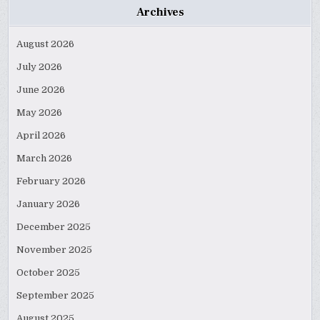
Archives
August 2026
July 2026
June 2026
May 2026
April 2026
March 2026
February 2026
January 2026
December 2025
November 2025
October 2025
September 2025
August 2025