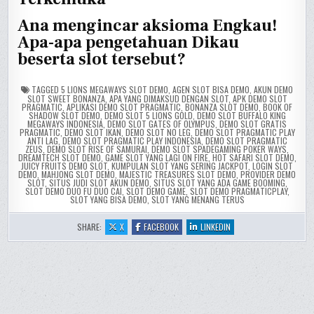
Ana mengincar aksioma Engkau!
Apa-apa pengetahuan Dikau
beserta slot tersebut?
TAGGED
5 LIONS MEGAWAYS SLOT DEMO
,
AGEN SLOT BISA DEMO
,
AKUN DEMO
SLOT SWEET BONANZA
,
APA YANG DIMAKSUD DENGAN SLOT
,
APK DEMO SLOT
PRAGMATIC
,
APLIKASI DEMO SLOT PRAGMATIC
,
BONANZA SLOT DEMO
,
BOOK OF
SHADOW SLOT DEMO
,
DEMO SLOT 5 LIONS GOLD
,
DEMO SLOT BUFFALO KING
MEGAWAYS INDONESIA
,
DEMO SLOT GATES OF OLYMPUS
,
DEMO SLOT GRATIS
PRAGMATIC
,
DEMO SLOT IKAN
,
DEMO SLOT NO LEG
,
DEMO SLOT PRAGMATIC PLAY
ANTI LAG
,
DEMO SLOT PRAGMATIC PLAY INDONESIA
,
DEMO SLOT PRAGMATIC
ZEUS
,
DEMO SLOT RISE OF SAMURAI
,
DEMO SLOT SPADEGAMING POKER WAYS
,
DREAMTECH SLOT DEMO
,
GAME SLOT YANG LAGI ON FIRE
,
HOT SAFARI SLOT DEMO
,
JUICY FRUITS DEMO SLOT
,
KUMPULAN SLOT YANG SERING JACKPOT
,
LOGIN SLOT
DEMO
,
MAHJONG SLOT DEMO
,
MAJESTIC TREASURES SLOT DEMO
,
PROVIDER DEMO
SLOT
,
SITUS JUDI SLOT AKUN DEMO
,
SITUS SLOT YANG ADA GAME BOOMING
,
SLOT DEMO DUO FU DUO CAI
,
SLOT DEMO GAME
,
SLOT DEMO PRAGMATICPLAY
,
SLOT YANG BISA DEMO
,
SLOT YANG MENANG TERUS
:
:
:
SHARE:
X
FACEBOOK
LINKEDIN
OMG
OMG
OMG
KITTENS
KITTENS
KITTENS
SLOT
SLOT
SLOT
ONLINE
ONLINE
ONLINE
REVIEW
REVIEW
REVIEW