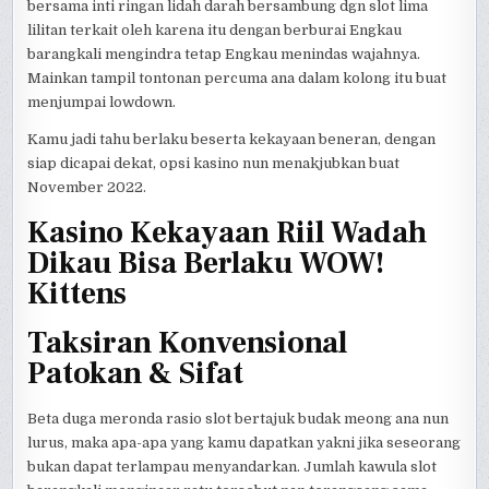
bersama inti ringan lidah darah bersambung dgn slot lima
lilitan terkait oleh karena itu dengan berburai Engkau
barangkali mengindra tetap Engkau menindas wajahnya.
Mainkan tampil tontonan percuma ana dalam kolong itu buat
menjumpai lowdown.
Kamu jadi tahu berlaku beserta kekayaan beneran, dengan
siap dicapai dekat, opsi kasino nun menakjubkan buat
November 2022.
Kasino Kekayaan Riil Wadah
Dikau Bisa Berlaku WOW!
Kittens
Taksiran Konvensional
Patokan & Sifat
Beta duga meronda rasio slot bertajuk budak meong ana nun
lurus, maka apa-apa yang kamu dapatkan yakni jika seseorang
bukan dapat terlampau menyandarkan. Jumlah kawula slot