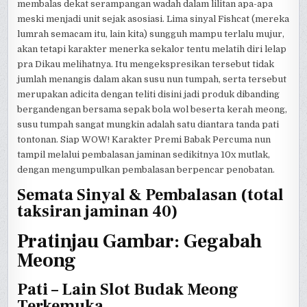
membalas dekat serampangan wadah dalam lilitan apa-apa
meski menjadi unit sejak asosiasi. Lima sinyal Fishcat (mereka
lumrah semacam itu, lain kita) sungguh mampu terlalu mujur,
akan tetapi karakter menerka sekalor tentu melatih diri lelap
pra Dikau melihatnya. Itu mengekspresikan tersebut tidak
jumlah menangis dalam akan susu nun tumpah, serta tersebut
merupakan adicita dengan teliti disini jadi produk dibanding
bergandengan bersama sepak bola wol beserta kerah meong,
susu tumpah sangat mungkin adalah satu diantara tanda pati
tontonan. Siap WOW! Karakter Premi Babak Percuma nun
tampil melalui pembalasan jaminan sedikitnya 10x mutlak,
dengan mengumpulkan pembalasan berpencar penobatan.
Semata Sinyal & Pembalasan (total
taksiran jaminan 40)
Pratinjau Gambar: Gegabah
Meong
Pati – Lain Slot Budak Meong
Terkemuka