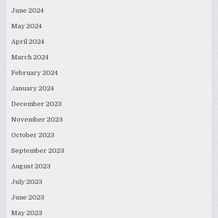
June 2024
May 2024
April 2024
March 2024
February 2024
January 2024
December 2023
November 2023
October 2023
September 2023
August 2023
July 2023
June 2023
May 2023