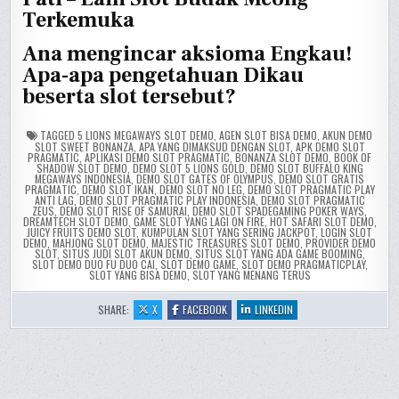
Terkemuka
Ana mengincar aksioma Engkau!
Apa-apa pengetahuan Dikau
beserta slot tersebut?
TAGGED
5 LIONS MEGAWAYS SLOT DEMO
,
AGEN SLOT BISA DEMO
,
AKUN DEMO
SLOT SWEET BONANZA
,
APA YANG DIMAKSUD DENGAN SLOT
,
APK DEMO SLOT
PRAGMATIC
,
APLIKASI DEMO SLOT PRAGMATIC
,
BONANZA SLOT DEMO
,
BOOK OF
SHADOW SLOT DEMO
,
DEMO SLOT 5 LIONS GOLD
,
DEMO SLOT BUFFALO KING
MEGAWAYS INDONESIA
,
DEMO SLOT GATES OF OLYMPUS
,
DEMO SLOT GRATIS
PRAGMATIC
,
DEMO SLOT IKAN
,
DEMO SLOT NO LEG
,
DEMO SLOT PRAGMATIC PLAY
ANTI LAG
,
DEMO SLOT PRAGMATIC PLAY INDONESIA
,
DEMO SLOT PRAGMATIC
ZEUS
,
DEMO SLOT RISE OF SAMURAI
,
DEMO SLOT SPADEGAMING POKER WAYS
,
DREAMTECH SLOT DEMO
,
GAME SLOT YANG LAGI ON FIRE
,
HOT SAFARI SLOT DEMO
,
JUICY FRUITS DEMO SLOT
,
KUMPULAN SLOT YANG SERING JACKPOT
,
LOGIN SLOT
DEMO
,
MAHJONG SLOT DEMO
,
MAJESTIC TREASURES SLOT DEMO
,
PROVIDER DEMO
SLOT
,
SITUS JUDI SLOT AKUN DEMO
,
SITUS SLOT YANG ADA GAME BOOMING
,
SLOT DEMO DUO FU DUO CAI
,
SLOT DEMO GAME
,
SLOT DEMO PRAGMATICPLAY
,
SLOT YANG BISA DEMO
,
SLOT YANG MENANG TERUS
:
:
:
SHARE:
X
FACEBOOK
LINKEDIN
OMG
OMG
OMG
KITTENS
KITTENS
KITTENS
SLOT
SLOT
SLOT
ONLINE
ONLINE
ONLINE
REVIEW
REVIEW
REVIEW