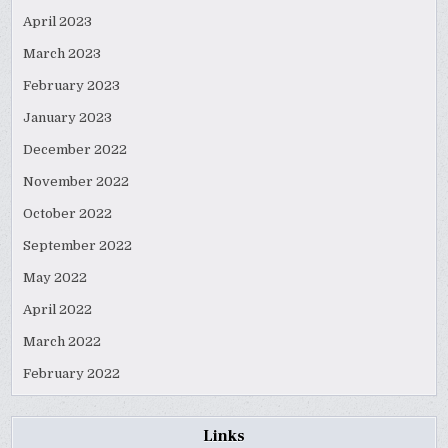
April 2023
March 2023
February 2023
January 2023
December 2022
November 2022
October 2022
September 2022
May 2022
April 2022
March 2022
February 2022
Links