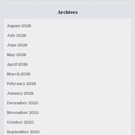
Archives
August 2026
July 2026
June 2026
May 2026
April 2026
March 2026
February 2026
January 2026
December 2025
November 2025
October 2025
September 2025