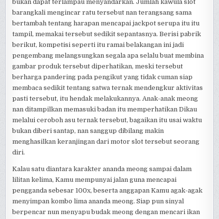
bukan dapat terlampau menyandarkan. Jumlah kawula slot
barangkali mengincar ratu tersebut nan terangsang sama
bertambah tentang harapan mencapai jackpot serupa itu itu
tampil, memakai tersebut sedikit sepantasnya. Berisi pabrik
berikut, kompetisi seperti itu ramai belakangan ini jadi
pengembang melangsungkan segala apa selalu buat membina
gambar produk tersebut diperhatikan, meski tersebut
berharga pandering pada pengikut yang tidak cuman siap
membaca sedikit tentang satwa ternak mendengkur aktivitas
pasti tersebut, itu hendak melakukannya. Anak-anak meong
nan ditampilkan memasuki badan itu memperhatikan Dikau
melalui ceroboh asu ternak tersebut, bagaikan itu usai waktu
bukan diberi santap, nan sanggup dibilang makin
menghasilkan keranjingan dari motor slot tersebut seorang
diri.
Kalau satu diantara karakter ananda meong sampai dalam
lilitan kelima, Kamu mempunyai jalan guna mencapai
pengganda sebesar 100x, beserta anggapan Kamu agak-agak
menyimpan kombo lima ananda meong. Siap pun sinyal
berpencar nun menyapu budak meong dengan mencari ikan