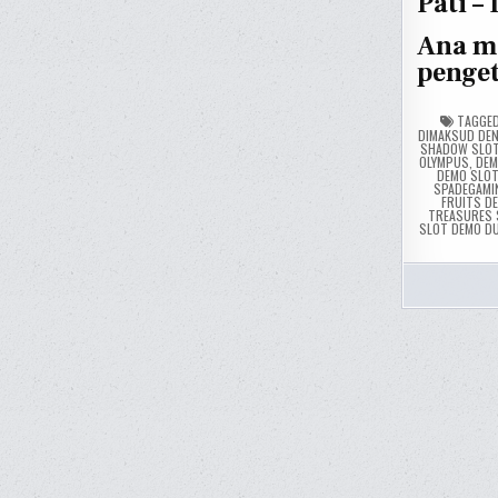
Pati –
Ana m
penget
TAGGE
DIMAKSUD DE
SHADOW SLO
OLYMPUS
,
DEM
DEMO SLOT
SPADEGAMI
FRUITS D
TREASURES 
SLOT DEMO DU