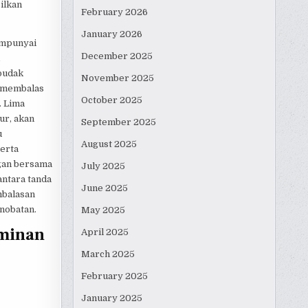
ilkan
February 2026
January 2026
empunyai
December 2025
budak
November 2025
i membalas
October 2025
. Lima
ur, akan
September 2025
u
August 2025
erta
ngan bersama
July 2025
antara tanda
June 2025
mbalasan
nobatan.
May 2025
aminan
April 2025
March 2025
February 2025
January 2025