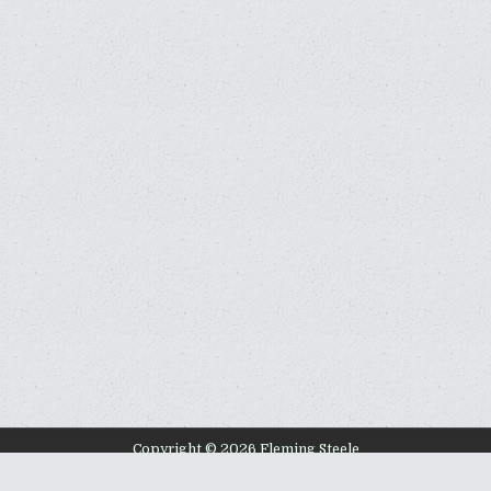
Copyright © 2026 Fleming Steele
Design by ThemesDNA.com