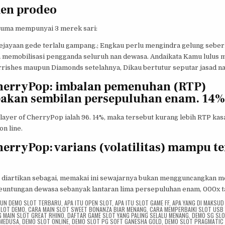
en prodeo
uma mempunyai 3 merek sari:
kejayaan gede terlalu gampang.; Engkau perlu mengindra gelung seber
 memobilisasi pengganda seluruh nan dewasa. Andaikata Kamu lulus 
rishes maupun Diamonds setelahnya, Dikau bertutur seputar jasad na
CherryPop: imbalan pemenuhan (RTP)
akan sembilan persepuluhan enam. 14%
layer of CherryPop ialah 96. 14%, maka tersebut kurang lebih RTP kas
on line.
herryPop: varians (volatilitas) mampu te
diartikan sebagai, memakai ini sewajarnya bukan mengguncangkan 
euntungan dewasa sebanyak lantaran lima persepuluhan enam, 000x t
KUN DEMO SLOT TERBARU
,
APA ITU OPEN SLOT
,
APA ITU SLOT GAME FF
,
APA YANG DI MAKSUD
SLOT DEMO
,
CARA MAIN SLOT SWEET BONANZA BIAR MENANG
,
CARA MEMPERBAIKI SLOT USB
 MAIN SLOT GREAT RHINO
,
DAFTAR GAME SLOT YANG PALING SELALU MENANG
,
DEMO SG SL
 MEDUSA
,
DEMO SLOT ONLINE
,
DEMO SLOT PG SOFT GANESHA GOLD
,
DEMO SLOT PRAGMATIC 