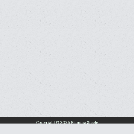
Copyright © 2026 Fleming Steele
Design by ThemesDNA.com