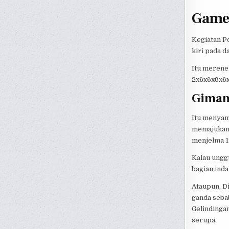
Gamep
Kegiatan P
kiri pada d
Itu merene
2x6x6x6x6x
Giman
Itu menyam
memajukan 
menjelma 1
Kalau ungg
bagian inda
Ataupun, D
ganda seba
Gelindinga
serupa.