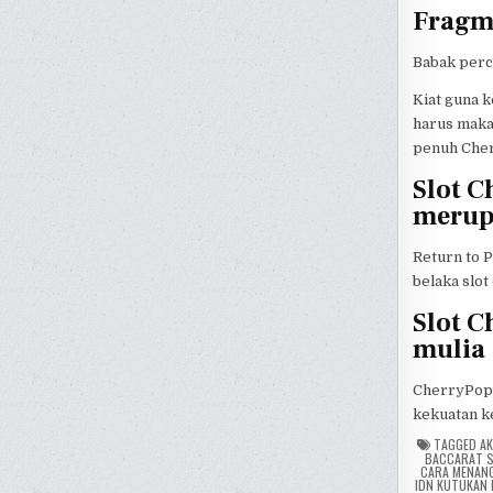
Fragm
Babak perc
Kiat guna 
harus maka
penuh Cher
Slot 
merup
Return to P
belaka slot 
Slot C
mulia
CherryPop 
kekuatan k
TAGGED
A
BACCARAT 
CARA MENANG
IDN KUTUKAN