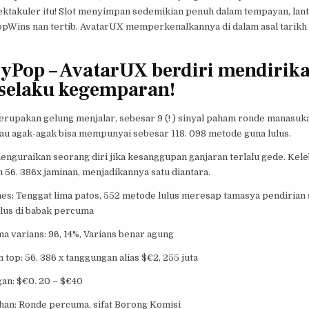
pektakuler itu! Slot menyimpan sedemikian penuh dalam tempayan, lan
opWins nan tertib. AvatarUX memperkenalkannya di dalam asal tarikh
yPop – AvatarUX berdiri mendirika
 selaku kegemparan!
rupakan gelung menjalar, sebesar 9 (! ) sinyal paham ronde manasuka
kau agak-agak bisa mempunyai sebesar 118. 098 metode guna lulus.
enguraikan seorang diri jika kesanggupan ganjaran terlalu gede. Kel
h 56. 386x jaminan, menjadikannya satu diantara.
nes: Tenggat lima patos, 552 metode lulus meresap tamasya pendirian s
ulus di babak percuma
 varians: 96, 14%, Varians benar agung
top: 56. 386 x tanggungan alias $€2, 255 juta
an: $€0. 20 – $€40
ahan: Ronde percuma, sifat Borong Komisi