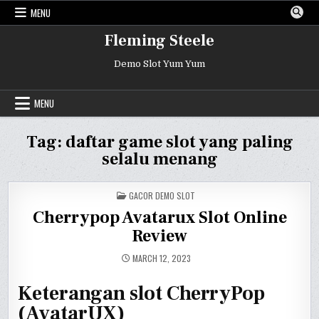
Skip
MENU
to
content
Fleming Steele
Demo Slot Yum Yum
MENU
Tag:
daftar game slot yang paling
selalu menang
POSTED
GACOR DEMO SLOT
IN
Cherrypop Avatarux Slot Online
Review
MARCH 12, 2023
Keterangan slot CherryPop
(AvatarUX)