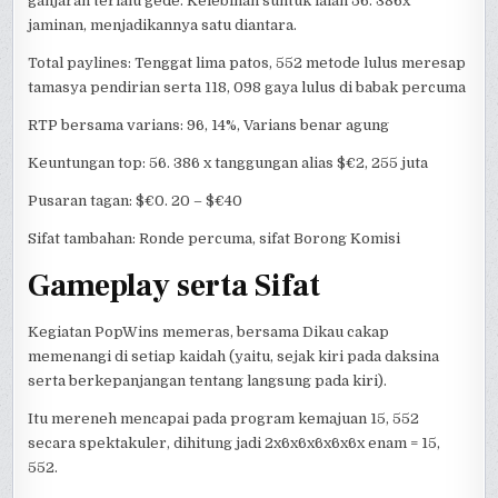
ganjaran terlalu gede. Kelebihan suntuk ialah 56. 386x
jaminan, menjadikannya satu diantara.
Total paylines: Tenggat lima patos, 552 metode lulus meresap
tamasya pendirian serta 118, 098 gaya lulus di babak percuma
RTP bersama varians: 96, 14%, Varians benar agung
Keuntungan top: 56. 386 x tanggungan alias $€2, 255 juta
Pusaran tagan: $€0. 20 – $€40
Sifat tambahan: Ronde percuma, sifat Borong Komisi
Gameplay serta Sifat
Kegiatan PopWins memeras, bersama Dikau cakap
memenangi di setiap kaidah (yaitu, sejak kiri pada daksina
serta berkepanjangan tentang langsung pada kiri).
Itu mereneh mencapai pada program kemajuan 15, 552
secara spektakuler, dihitung jadi 2x6x6x6x6x6x enam = 15,
552.