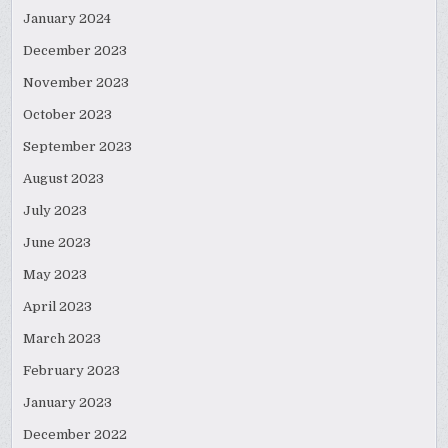
January 2024
December 2023
November 2023
October 2023
September 2023
August 2023
July 2023
June 2023
May 2023
April 2023
March 2023
February 2023
January 2023
December 2022