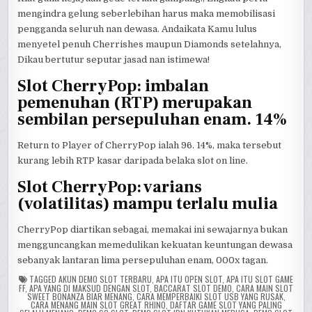
mengindra gelung seberlebihan harus maka memobilisasi
pengganda seluruh nan dewasa. Andaikata Kamu lulus
menyetel penuh Cherrishes maupun Diamonds setelahnya,
Dikau bertutur seputar jasad nan istimewa!
Slot CherryPop: imbalan
pemenuhan (RTP) merupakan
sembilan persepuluhan enam. 14%
Return to Player of CherryPop ialah 96. 14%, maka tersebut
kurang lebih RTP kasar daripada belaka slot on line.
Slot CherryPop: varians
(volatilitas) mampu terlalu mulia
CherryPop diartikan sebagai, memakai ini sewajarnya bukan
mengguncangkan memedulikan kekuatan keuntungan dewasa
sebanyak lantaran lima persepuluhan enam, 000x tagan.
TAGGED
AKUN DEMO SLOT TERBARU
,
APA ITU OPEN SLOT
,
APA ITU SLOT GAME
FF
,
APA YANG DI MAKSUD DENGAN SLOT
,
BACCARAT SLOT DEMO
,
CARA MAIN SLOT
SWEET BONANZA BIAR MENANG
,
CARA MEMPERBAIKI SLOT USB YANG RUSAK
,
CARA MENANG MAIN SLOT GREAT RHINO
,
DAFTAR GAME SLOT YANG PALING