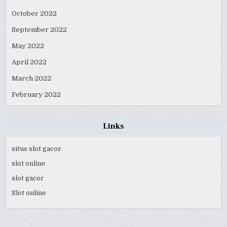
October 2022
September 2022
May 2022
April 2022
March 2022
February 2022
Links
situs slot gacor
slot online
slot gacor
Slot online