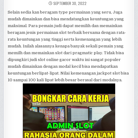
KEKURANGAN
KEKURANGAN
KEKURANGAN
SEPTEMBER 30, 2022
Selain sedia kan beragam type permainan yang seru, Juga
mudah dimainkan dan bisa mendatangkan keuntungan yang
maksimal. Para pemain judi dapat memilih dan memainkan
beragam jenis permainan slot terbaik bersama dengan rata-
rata keuntungan yang tinggi serta kemenangan yang lebih
mudah. Inilah alasannya kenapa banyak sekali pemain yang
memilh dan memainkan slot dari pragmatic play. Tidak bisa
dipungkiri judi slot online gacor waktu ini sangat populer
mudah dimainkan dengan modal kecil bisa mendapatkan
keuntungan berlipat-lipat. Nilai kemenangan jackpot slot bisa
10 sampai 100 kali lipat lebih besar berasal dari modalnya.