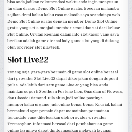
bisa anda jadikan rekomendasi waktu anda ingin menyusun
taruhan di agen Demo Slot Online gratis. Bocoran ini hamba
sajikan demi kalian kalau rasa makasih saya seandainya web
Demo Slot Online gratis dengan member Demo Slot Online
gratis yang setia menjadi member resmi dan zat dari keluar
Slot Online. Urutan keenam dalam info slot gacor yang saya
berikan adalah game eternal lady, game slot yang di dukung
oleh provider slot playtech.
Slot Live22
Tenang saja, gara-gara bermain di game slot online berasal
dari provider Slot Live22 dapat dikerjakan dengan deposit
pulsa. Ada lebih dari satu game Live22 yang bisa Anda
mainkan seperti Southern Fortune Lion, Guardian of Flowers,
dan Classic Diamond. Bila situs judi online pastinya
memperbaharui game judi online benar benar Krusial, hal ini
bermaksud agar pemain dapat memainkan permainan
terupdate yang dikeluarkan oleh provider-provider
Termasyhur. Informasi berasal dari pembaharuan game
online lazimnya dapat diinformasikan melawati layanan