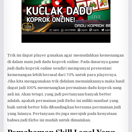
Trik ini dapat player gunakan agar memudahkan kemenangan
di dalam main judi dadu koprok online. Pada dasarnya game
judi dadu koprok online sendiri mempunyai presentasi
kemenangan lebih berasal dari 70% untuk para playernya.
Jika kita menggunakan trik didalam memainkannya maka hasil
dapat jadi 100% memenangkan permainan dadu koprok uang
asli ini. Akan tetapi, yang jadi pertanyaan banyak bettor
adalah, apakah permainan judi Sicbo ini miliki manfaat yang
baik untuk bettor bila dibandingkan bersama permainan judi
yang lainnya. Pertanyaan itu juga merujuk pada kenyataan
bahwa judi Sicbo ini mudah untuk dimainkan.