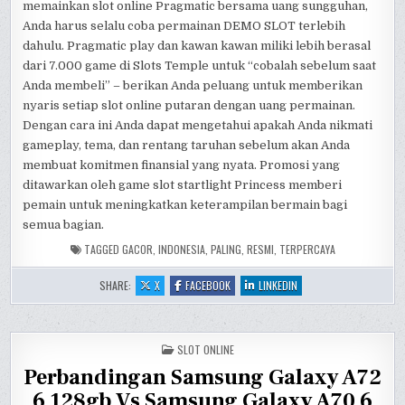
memainkan slot online Pragmatic bersama uang sungguhan,
Anda harus selalu coba permainan DEMO SLOT terlebih
dahulu. Pragmatic play dan kawan kawan miliki lebih berasal
dari 7.000 game di Slots Temple untuk “cobalah sebelum saat
Anda membeli” – berikan Anda peluang untuk memberikan
nyaris setiap slot online putaran dengan uang permainan.
Dengan cara ini Anda dapat mengetahui apakah Anda nikmati
gameplay, tema, dan rentang taruhan sebelum akan Anda
membuat komitmen finansial yang nyata. Promosi yang
ditawarkan oleh game slot startlight Princess memberi
pemain untuk meningkatkan keterampilan bermain bagi
semua bagian.
TAGGED
GACOR
,
INDONESIA
,
PALING
,
RESMI
,
TERPERCAYA
:
:
:
SHARE:
X
FACEBOOK
LINKEDIN
LINK
LINK
LINK
SLOT
SLOT
SLOT
GACOR
GACOR
GACOR
PALING
PALING
PALING
BARU
BARU
BARU
POSTED
2022
SLOT ONLINE
2022
2022
IN
PALING
PALING
PALING
Perbandingan Samsung Galaxy A72
RESMI
RESMI
RESMI
TERPERCAYA
TERPERCAYA
TERPERCAYA
DI
DI
DI
6 128gb Vs Samsung Galaxy A70 6
INDONESIA
INDONESIA
INDONESIA