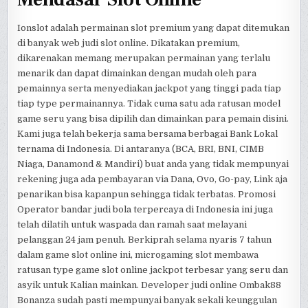
Ionslot adalah permainan slot premium yang dapat ditemukan
di banyak web judi slot online. Dikatakan premium,
dikarenakan memang merupakan permainan yang terlalu
menarik dan dapat dimainkan dengan mudah oleh para
pemainnya serta menyediakan jackpot yang tinggi pada tiap
tiap type permainannya. Tidak cuma satu ada ratusan model
game seru yang bisa dipilih dan dimainkan para pemain disini.
Kami juga telah bekerja sama bersama berbagai Bank Lokal
ternama di Indonesia. Di antaranya (BCA, BRI, BNI, CIMB
Niaga, Danamond & Mandiri) buat anda yang tidak mempunyai
rekening juga ada pembayaran via Dana, Ovo, Go-pay, Link aja
penarikan bisa kapanpun sehingga tidak terbatas. Promosi
Operator bandar judi bola terpercaya di Indonesia ini juga
telah dilatih untuk waspada dan ramah saat melayani
pelanggan 24 jam penuh. Berkiprah selama nyaris 7 tahun
dalam game slot online ini, microgaming slot membawa
ratusan type game slot online jackpot terbesar yang seru dan
asyik untuk Kalian mainkan. Developer judi online Ombak88
Bonanza sudah pasti mempunyai banyak sekali keunggulan