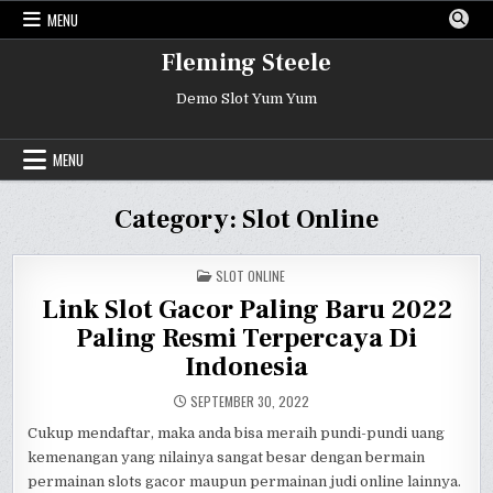
Skip
MENU
to
content
Fleming Steele
Demo Slot Yum Yum
MENU
Category:
Slot Online
POSTED
SLOT ONLINE
IN
Link Slot Gacor Paling Baru 2022
Paling Resmi Terpercaya Di
Indonesia
SEPTEMBER 30, 2022
Cukup mendaftar, maka anda bisa meraih pundi-pundi uang
kemenangan yang nilainya sangat besar dengan bermain
permainan slots gacor maupun permainan judi online lainnya.