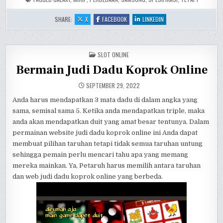
:
:
:
SHARE:
X
FACEBOOK
LINKEDIN
PERBEDAAN
PERBEDAAN
PERBEDAAN
SPESIFIKASI
SPESIFIKASI
SPESIFIKASI
SAMSUNG
SAMSUNG
SAMSUNG
GALAXY
GALAXY
GALAXY
A13
A13
A13
POSTED
VS
SLOT ONLINE
VS
VS
IN
GALAXY
GALAXY
GALAXY
Bermain Judi Dadu Koprok Online
A23,
A23,
A23,
MIRIP
MIRIP
MIRIP
NAMUN
NAMUN
NAMUN
TAK
TAK
TAK
SEPTEMBER 29, 2022
SAMA
SAMA
SAMA
Anda harus mendapatkan 3 mata dadu di dalam angka yang
sama, semisal sama 5. Ketika anda mendapatkan triple, maka
anda akan mendapatkan duit yang amat besar tentunya. Dalam
permainan website judi dadu koprok online ini Anda dapat
membuat pilihan taruhan tetapi tidak semua taruhan untung
sehingga pemain perlu mencari tahu apa yang memang
mereka mainkan. Ya, Petaruh harus memilih antara taruhan
dan web judi dadu koprok online yang berbeda.