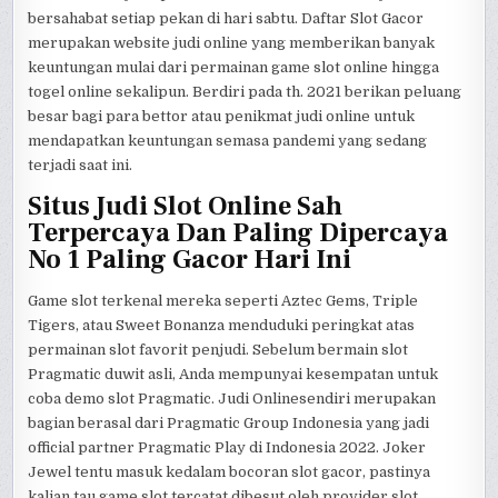
bersahabat setiap pekan di hari sabtu. Daftar Slot Gacor
merupakan website judi online yang memberikan banyak
keuntungan mulai dari permainan game slot online hingga
togel online sekalipun. Berdiri pada th. 2021 berikan peluang
besar bagi para bettor atau penikmat judi online untuk
mendapatkan keuntungan semasa pandemi yang sedang
terjadi saat ini.
Situs Judi Slot Online Sah
Terpercaya Dan Paling Dipercaya
No 1 Paling Gacor Hari Ini
Game slot terkenal mereka seperti Aztec Gems, Triple
Tigers, atau Sweet Bonanza menduduki peringkat atas
permainan slot favorit penjudi. Sebelum bermain slot
Pragmatic duwit asli, Anda mempunyai kesempatan untuk
coba demo slot Pragmatic. Judi Onlinesendiri merupakan
bagian berasal dari Pragmatic Group Indonesia yang jadi
official partner Pragmatic Play di Indonesia 2022. Joker
Jewel tentu masuk kedalam bocoran slot gacor, pastinya
kalian tau game slot tercatat dibesut oleh provider slot