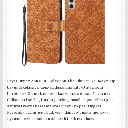
Layar Super AMOLED Galaxy M31 berukuran 6.4 inci cukup
bagus dikelasnya, dengan desain Infinity-U atau poni
berbentuk U untuk meletakkan kamera depan. Layarnya
dilihat dari berbagi sudut pandang masih dapat telihat jelas,
saturasi warna bersama area hitamnya pas. Tingkat
kecerahan layar juga baik yang dapat otomatis membuat
nyaman terlihat bahkan dibawah terik matahari.