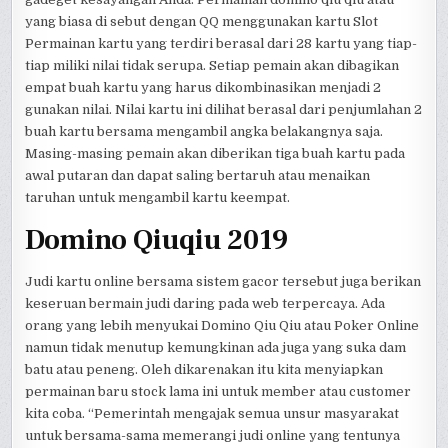
yang biasa di sebut dengan QQ menggunakan kartu Slot
Permainan kartu yang terdiri berasal dari 28 kartu yang tiap-
tiap miliki nilai tidak serupa. Setiap pemain akan dibagikan
empat buah kartu yang harus dikombinasikan menjadi 2
gunakan nilai. Nilai kartu ini dilihat berasal dari penjumlahan 2
buah kartu bersama mengambil angka belakangnya saja.
Masing-masing pemain akan diberikan tiga buah kartu pada
awal putaran dan dapat saling bertaruh atau menaikan
taruhan untuk mengambil kartu keempat.
Domino Qiuqiu 2019
Judi kartu online bersama sistem gacor tersebut juga berikan
keseruan bermain judi daring pada web terpercaya. Ada
orang yang lebih menyukai Domino Qiu Qiu atau Poker Online
namun tidak menutup kemungkinan ada juga yang suka dam
batu atau peneng. Oleh dikarenakan itu kita menyiapkan
permainan baru stock lama ini untuk member atau customer
kita coba. “Pemerintah mengajak semua unsur masyarakat
untuk bersama-sama memerangi judi online yang tentunya