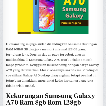
HP Samsung ini juga sudah disandingkan bersama dukungan
RAM 6GB/8 GB dan juga memori internal 128 GB yang
tergolong lega. Dengan dapur pacu tersebut, urusan
multitasking di Samsung Galaxy A70 pun berjalan smooth
tanpa problem. Kenggulan ini sebanding dengan harga Galaxy
A70 yang di tawarkan. Meski absennya sertifikasi IP rating di
spesifikasi Galaxy A70 cukup disayangkan, tetapi perihal ini
tetap bisa dimaklumi mengingat kelas harganya yang juga
tidak terlalu mahal.
Kekurangan Samsung Galaxy
A70 Ram 8gb Rom 128gb