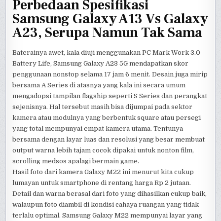
Perbedaan Spesifikasi
Samsung Galaxy A13 Vs Galaxy
A23, Serupa Namun Tak Sama
Baterainya awet, kala diuji menggunakan PC Mark Work 3.0
Battery Life, Samsung Galaxy A23 5G mendapatkan skor
penggunaan nonstop selama 17 jam 6 menit. Desain juga mirip
bersama A Series di atasnya yang kala ini secara umum
mengadopsi tampilan flagship seperti S Series dan perangkat
sejenisnya. Hal tersebut masih bisa dijumpai pada sektor
kamera atau modulnya yang berbentuk square atau persegi
yang total mempunyai empat kamera utama. Tentunya
bersama dengan layar luas dan resolusi yang besar membuat
output warna lebih tajam cocok dipakai untuk nonton film,
scrolling medsos apalagi bermain game.
Hasil foto dari kamera Galaxy M22 ini menurut kita cukup
lumayan untuk smartphone di rentang harga Rp 2 jutaan.
Detail dan warna berasal dari foto yang dihasilkan cukup baik,
walaupun foto diambil di kondisi cahaya ruangan yang tidak
terlalu optimal. Samsung Galaxy M22 mempunyai layar yang