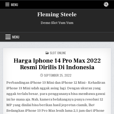
Skip
MENU
to
content
Fleming Steele
Demo Slot Yum Yum
MENU
POSTED
SLOT ONLINE
IN
Harga Iphone 14 Pro Max 2022
Resmi Dirilis Di Indonesia
SEPTEMBER 25, 2022
Perbandingan iPhone 13 Mini dan iPhone 12 Mini– Kehadiran
iPhone 13 Mini udah nggak asing lagi. Dengan ukuran yang
nggak terlalu besar, para penggunanya bisa membawa gawai
ini ke mana aja. Nah, kamera belakangnya punya resolusi 12
MP yang dinilai bisa berikan hasil jepretan ciamik, lho!
Sedangkan iPhone 13 Pro Max lenih lama 2,5 jam dari iPhone