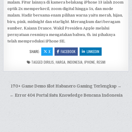
malam. Fitur lainnya di kamera belakang iPhone 13 ialah zoom
optik 2x memperkecil, zoom digital hingga 5x, dan mode
malam. Hadir bersama enam pilihan warna yaitu merah, hijau,
biru, pink, midnight dan starlight. Merangkum dari beragam
sumber, Kaiann Drance, Wakil Presiden Apple melalui
pernyataan resminya mengatakan bahwa, th. ini pihaknya
telah memproduksi iPhone SE.
SHARE:
X
FACEBOOK
LINKEDIN
TAGGED
DIRILIS
,
HARGA
,
INDONESIA
,
IPHONE
,
RESMI
Post
170+ Game Demo Slot Habanero Gaming Terlengkap →
navigation
← Error 404 Portal Satu Knowledge Bencana Indonesia