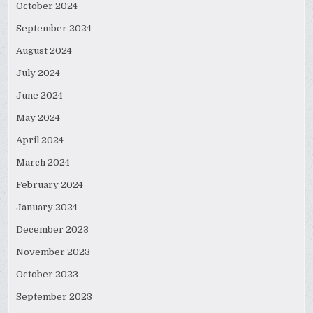
October 2024
September 2024
August 2024
July 2024
June 2024
May 2024
April 2024
March 2024
February 2024
January 2024
December 2023
November 2023
October 2023
September 2023