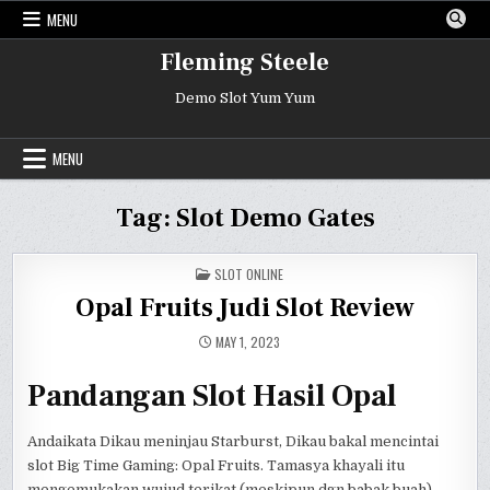
Skip
MENU
to
content
Fleming Steele
Demo Slot Yum Yum
MENU
Tag:
Slot Demo Gates
POSTED
SLOT ONLINE
IN
Opal Fruits Judi Slot Review
MAY 1, 2023
Pandangan Slot Hasil Opal
Andaikata Dikau meninjau Starburst, Dikau bakal mencintai
slot Big Time Gaming: Opal Fruits. Tamasya khayali itu
mengemukakan wujud terikat (meskipun dgn babak buah)