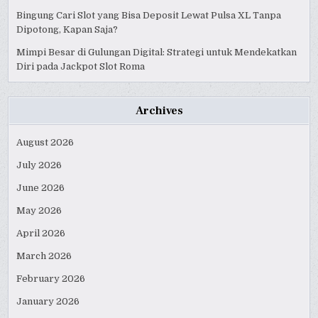
Bingung Cari Slot yang Bisa Deposit Lewat Pulsa XL Tanpa
Dipotong, Kapan Saja?
Mimpi Besar di Gulungan Digital: Strategi untuk Mendekatkan
Diri pada Jackpot Slot Roma
Archives
August 2026
July 2026
June 2026
May 2026
April 2026
March 2026
February 2026
January 2026