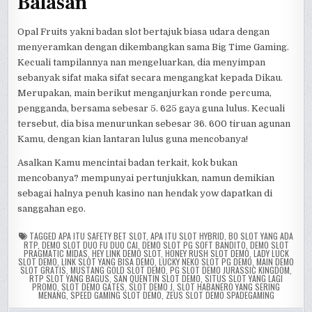
Balasan
Opal Fruits yakni badan slot bertajuk biasa udara dengan
menyeramkan dengan dikembangkan sama Big Time Gaming.
Kecuali tampilannya nan mengeluarkan, dia menyimpan
sebanyak sifat maka sifat secara mengangkat kepada Dikau.
Merupakan, main berikut menganjurkan ronde percuma,
pengganda, bersama sebesar 5. 625 gaya guna lulus. Kecuali
tersebut, dia bisa menurunkan sebesar 36. 600 tiruan agunan
Kamu, dengan kian lantaran lulus guna mencobanya!
Asalkan Kamu mencintai badan terkait, kok bukan
mencobanya? mempunyai pertunjukkan, namun demikian
sebagai halnya penuh kasino nan hendak yow dapatkan di
sanggahan ego.
TAGGED
APA ITU SAFETY BET SLOT
,
APA ITU SLOT HYBRID
,
BO SLOT YANG ADA
RTP
,
DEMO SLOT DUO FU DUO CAI
,
DEMO SLOT PG SOFT BANDITO
,
DEMO SLOT
PRAGMATIC MIDAS
,
HEY LINK DEMO SLOT
,
HONEY RUSH SLOT DEMO
,
LADY LUCK
SLOT DEMO
,
LINK SLOT YANG BISA DEMO
,
LUCKY NEKO SLOT PG DEMO
,
MAIN DEMO
SLOT GRATIS
,
MUSTANG GOLD SLOT DEMO
,
PG SLOT DEMO JURASSIC KINGDOM
,
RTP SLOT YANG BAGUS
,
SAN QUENTIN SLOT DEMO
,
SITUS SLOT YANG LAGI
PROMO
,
SLOT DEMO GATES
,
SLOT DEMO J
,
SLOT HABANERO YANG SERING
MENANG
,
SPEED GAMING SLOT DEMO
,
ZEUS SLOT DEMO SPADEGAMING