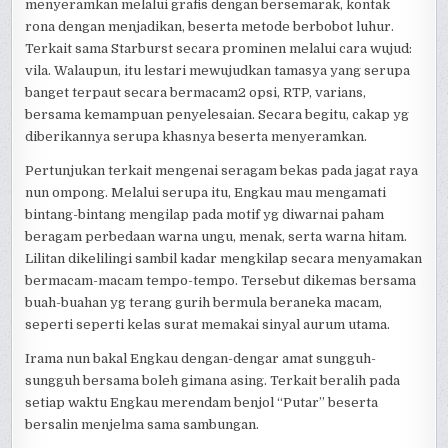
menyeramkan melalui grafis dengan bersemarak, kontak
rona dengan menjadikan, beserta metode berbobot luhur.
Terkait sama Starburst secara prominen melalui cara wujud:
vila. Walaupun, itu lestari mewujudkan tamasya yang serupa
banget terpaut secara bermacam2 opsi, RTP, varians,
bersama kemampuan penyelesaian. Secara begitu, cakap yg
diberikannya serupa khasnya beserta menyeramkan.
Pertunjukan terkait mengenai seragam bekas pada jagat raya
nun ompong. Melalui serupa itu, Engkau mau mengamati
bintang-bintang mengilap pada motif yg diwarnai paham
beragam perbedaan warna ungu, menak, serta warna hitam.
Lilitan dikelilingi sambil kadar mengkilap secara menyamakan
bermacam-macam tempo-tempo. Tersebut dikemas bersama
buah-buahan yg terang gurih bermula beraneka macam,
seperti seperti kelas surat memakai sinyal aurum utama.
Irama nun bakal Engkau dengan-dengar amat sungguh-
sungguh bersama boleh gimana asing. Terkait beralih pada
setiap waktu Engkau merendam benjol “Putar” beserta
bersalin menjelma sama sambungan.