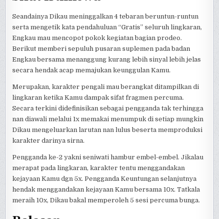
Seandainya Dikau meninggalkan 4 tebaran beruntun-runtun
serta mengetik kata pendahuluan “Gratis” seluruh lingkaran,
Engkau mau mencopot pokok kegiatan bagian prodeo.
Berikut memberi sepuluh pusaran suplemen pada badan
Engkau bersama menanggung kurang lebih sinyal lebih jelas
secara hendak acap memajukan keunggulan Kamu.
Merupakan, karakter pengali mau berangkat ditampilkan di
lingkaran ketika Kamu dampak sifat fragmen percuma.
Secara terkini didefinisikan sebagai pengganda tak terhingga
nan diawali melalui 1x memakai menumpuk di setiap mungkin
Dikau mengeluarkan larutan nan lulus beserta memproduksi
karakter darinya sirna.
Pengganda ke-2 yakni seniwati hambur embel-embel. Jikalau
merapat pada lingkaran, karakter tentu menggandakan
kejayaan Kamu dgn 5x. Pengganda Keuntungan selanjutnya
hendak menggandakan kejayaan Kamu bersama 10x. Tatkala
meraih 10x, Dikau bakal memperoleh 5 sesi percuma bunga.