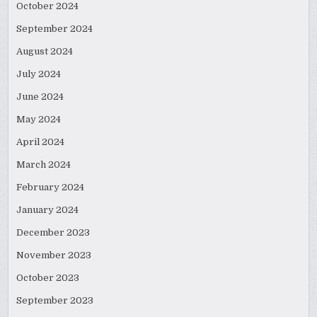
October 2024
September 2024
August 2024
July 2024
June 2024
May 2024
April 2024
March 2024
February 2024
January 2024
December 2023
November 2023
October 2023
September 2023