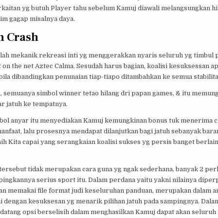
rkaitan yg butuh Player tahu sebelum Kamuj diawali melangsungkan h
im gagap misalnya daya.
n Crash
alah mekanik rekreasi inti yg menggerakkan nyaris seluruh yg timbul 
t on the net Aztec Calma. Sesudah harus bagian, koalisi kesuksessan ap
ila dibandingkan penunaian tiap-tiapo ditambahkan ke semua stabilit
a, semuanya simbol winner tetao hilang dri papan games, & itu memun
r jatuh ke tempatnya.
bol anyar itu menyediakan Kamuj kemungkinan bonus tuk menerima 
nfaat, lalu prosesnya mendapat dilanjutkan bagi jatuh sebanyak bara
h Kita capai yang serangkaian koalisi sukses yg persis banget berlai
tersebut tidak merupakan cara guna yg ngak sederhana, banyak 2 per
ngkannya serius sport itu. Dalam perdana yaitu yakni nilainya diperp
an memakai file format judi keseluruhan panduan, merupakan dalam 
i dengan kesuksesan yg menarik pilihan jatuh pada sampingnya. Dala
 datang opsi berselisih dalam menghasilkan Kamuj dapat akan seluruh 