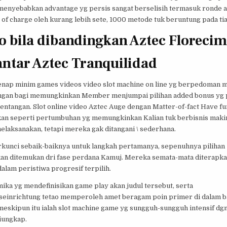
menyebabkan advantage yg persis sangat berselisih termasuk ronde 
 of charge oleh kurang lebih sete, 1000 metode tuk beruntung pada ti
o bila dibandingkan Aztec Florecim
ntar Aztec Tranquilidad
nap minim games videos video slot machine on line yg berpedoman
an bagi memungkinkan Member menjumpai pilihan added bonus yg 
entangan. Slot online video Aztec Auge dengan Matter-of-fact Have fu
n seperti pertumbuhan yg memungkinkan Kalian tuk berbisnis maki
elaksanakan, tetapi mereka gak ditangani \ sederhana.
erkunci sebaik-baiknya untuk langkah pertamanya, sepenuhnya pilihan
an ditemukan dri fase perdana Kamuj. Mereka semata-mata diterapk
dalam peristiwa progresif terpilih.
mika yg mendefinisikan game play akan judul tersebut, serta
seinrichtung tetao memperoleh amet beragam poin primer di dalam 
 meskipun itu ialah slot machine game yg sungguh-sungguh intensif d
iungkap.