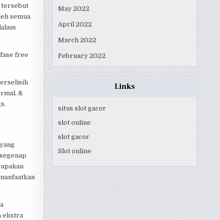
 tersebut
May 2022
oleh semua
April 2022
dalam
March 2022
fase free
February 2022
erselisih
Links
rmal, &
s.
situs slot gacor
slot online
slot gacor
 yang
Slot online
 segenap
rupakan
emanfaatkan
a
 ekstra