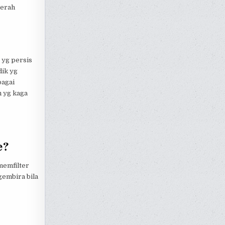
merah
 yg persis
dik yg
bagai
 yg kaga
e?
memfilter
gembira bila