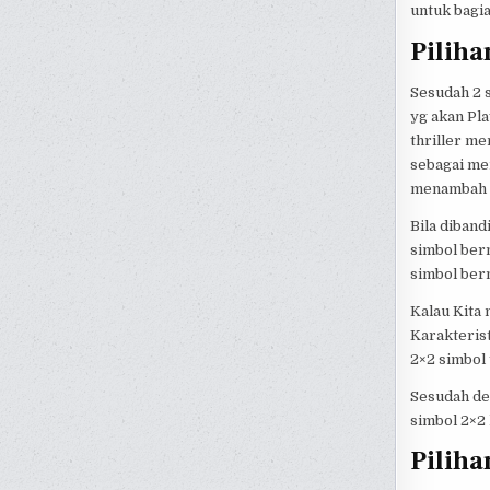
untuk bagia
Piliha
Sesudah 2 s
yg akan Pl
thriller me
sebagai me
menambah 
Bila diband
simbol ber
simbol bern
Kalau Kita 
Karakteris
2×2 simbol 
Sesudah de
simbol 2×2 
Piliha