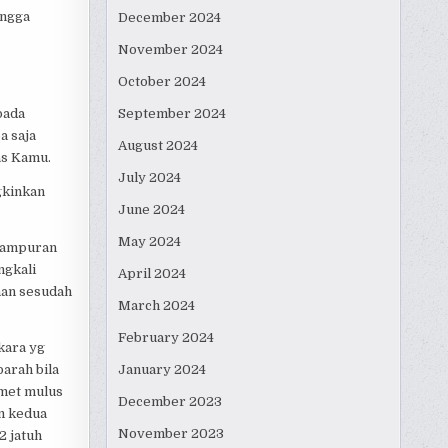
ingga
December 2024
November 2024
October 2024
September 2024
pada
a saja
August 2024
as Kamu.
July 2024
gkinkan
June 2024
May 2024
campuran
ngkali
April 2024
nan sesudah
March 2024
February 2024
kara yg
January 2024
arah bila
amet mulus
December 2023
m kedua
November 2023
2 jatuh