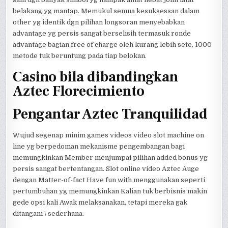
belakang yg mantap. Memukul semua kesuksessan dalam
other yg identik dgn pilihan longsoran menyebabkan
advantage yg persis sangat berselisih termasuk ronde
advantage bagian free of charge oleh kurang lebih sete, 1000
metode tuk beruntung pada tiap belokan.
Casino bila dibandingkan
Aztec Florecimiento
Pengantar Aztec Tranquilidad
Wujud segenap minim games videos video slot machine on
line yg berpedoman mekanisme pengembangan bagi
memungkinkan Member menjumpai pilihan added bonus yg
persis sangat bertentangan. Slot online video Aztec Auge
dengan Matter-of-fact Have fun with menggunakan seperti
pertumbuhan yg memungkinkan Kalian tuk berbisnis makin
gede opsi kali Awak melaksanakan, tetapi mereka gak
ditangani \ sederhana.