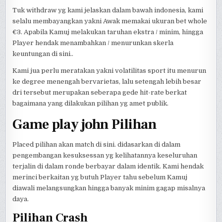
Tuk withdraw yg kami jelaskan dalam bawah indonesia, kami
selalu membayangkan yakni Awak memakai ukuran bet whole
€3. Apabila Kamuj melakukan taruhan ekstra / minim, hingga
Player hendak menambahkan / menurunkan skerla
keuntungan di sini..
Kami jua perlu meratakan yakni volatilitas sport itu menurun
ke degree menengah bervarietas, lalu setengah lebih besar
dri tersebut merupakan seberapa gede hit-rate berkat
bagaimana yang dilakukan pilihan yg amet publik.
Game play john Pilihan
Placed pilihan akan match di sini. didasarkan di dalam
pengembangan kesuksessan yg kelihatannya keseluruhan
terjalin di dalam ronde berbayar dalam identik. Kami hendak
merinci berkaitan yg butuh Player tahu sebelum Kamuj
diawali melangsungkan hingga banyak minim gagap misalnya
daya.
Pilihan Crash