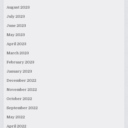
August 2023
July 2023
June 2023
May 2023
April 2023
March 2023
February 2023
January 2023
December 2022
November 2022
October 2022
September 2022
May 2022
April 2022