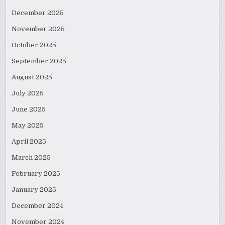
December 2025
November 2025
October 2025
September 2025
August 2025
July 2025
June 2025
May 2025
April 2025
March 2025
February 2025
January 2025
December 2024
November 2024