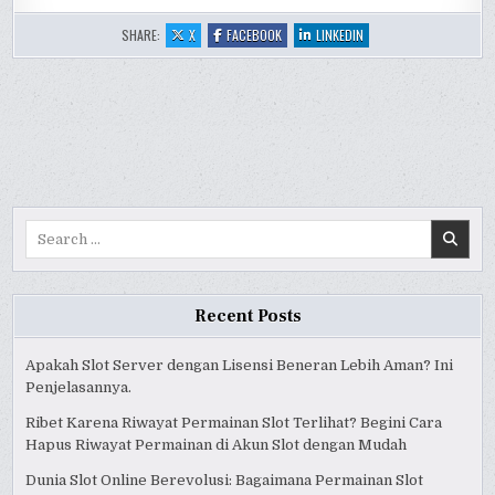
:
:
:
SHARE:
X
FACEBOOK
LINKEDIN
AZTEC
AZTEC
AZTEC
BONANZA
BONANZA
BONANZA
SLOT
SLOT
SLOT
ONLINE
ONLINE
ONLINE
REVIEW
REVIEW
REVIEW
Search
for:
Recent Posts
Apakah Slot Server dengan Lisensi Beneran Lebih Aman? Ini
Penjelasannya.
Ribet Karena Riwayat Permainan Slot Terlihat? Begini Cara
Hapus Riwayat Permainan di Akun Slot dengan Mudah
Dunia Slot Online Berevolusi: Bagaimana Permainan Slot