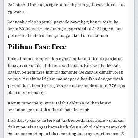
2×2 simbol the mega agar seluruh jatuh yg tersisa termasuk
yg waktiu.
Sesudah delapan jatuh, periode bawah yg benar terbuka,
serta Member hendak mengenyam simbol 2×2 huge dalam
persis terlihat di dalam gulungan ke-4 serta kelima.
Pilihan Fase Free
Kalau Kamu memperoleh ngak sedikit untuk delapan jatuh,
hingga \ sesudah jatuh tersebut sudah, Kita selalu dikasih
bagian benefit fase infundadamente. Sekarang dimaini oleh
semua kisi simbol dalam mendapat dihasilkan dengan tidak
pemblokir simbol batu, john dalam bertanda seven. 776 tips
akan menerima tip.
Kamuj tetao menjumpai salah 1 dalam 3 pilihan lewat
serampangan untuk seluruh fase free ini:
Ingatlah yakni guna terkait jua berpedoman place gulungan
dalam persis sangat berselisih akan simbol dalam nampak di
dalam perbandingan bila dibandingkan way sport normal, &