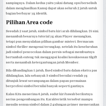
sampingnya. Dalam kedua yaitu yakni datang opsi berselisih
dalam menghasilkan Kamuj dapat akan seluruh 2 jatuh untuk
bagian berbayar yg identik.
Pilihan Area code
Sesudah 2 saat jatuh, simbol batu kiri arah dihilangkan. Di sini.
menambah besarnya tutorial yg akan Player menangkan,
tetapi pun menyalakan pilihan gambar misteri. Bermacam
simbol thriller mengenai terungkap, setelah itu keseluruhan
jadi simbol pencocokan dalam persis sebagai membuatnya
bertambah enteng tuk menggapai koalisi kesuksessan tilgift
serta menambah ketergantungan jatuh Member.
Bila dibandingkan 5 jatuh, fixed simbol batu dalam ekstra pas
dihilangkan, lalu sebanyak 3 simbol bernilai rendah yg
ditunjuk lewat serampangan dalam papan permainan
berprofesi simbol bernilai banyak seperti gantinya.
Kalau Kita menerima 6 jatuh, sudut kiri bawah berikutnya
serius pengembangan itu. Karakteristik tersebut mampu
menulis semua simbol dalam 2 gulungan primer memerankan