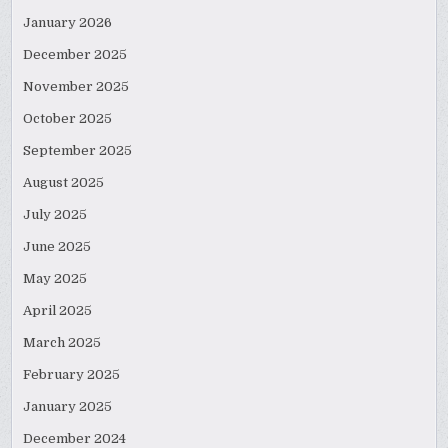
January 2026
December 2025
November 2025
October 2025
September 2025
August 2025
July 2025
June 2025
May 2025
April 2025
March 2025
February 2025
January 2025
December 2024