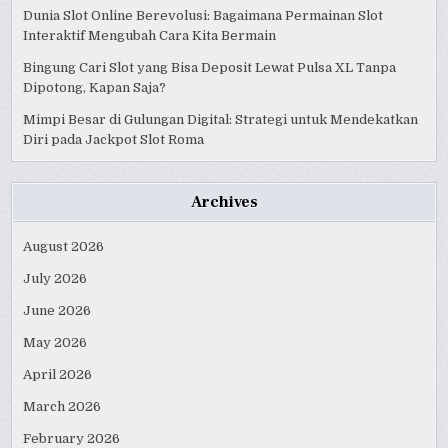
Dunia Slot Online Berevolusi: Bagaimana Permainan Slot
Interaktif Mengubah Cara Kita Bermain
Bingung Cari Slot yang Bisa Deposit Lewat Pulsa XL Tanpa
Dipotong, Kapan Saja?
Mimpi Besar di Gulungan Digital: Strategi untuk Mendekatkan
Diri pada Jackpot Slot Roma
Archives
August 2026
July 2026
June 2026
May 2026
April 2026
March 2026
February 2026