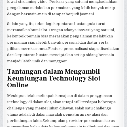
lewat streaming video. Perkara yang satu ini menghadiahkan
pengalaman melakukan permainan yang lebih banyak mirip
dengan bermain-main di tempat berjudi jasmani.
Selain yang itu, teknologi kepintaran buatan pula turut
meramaikan bumi slot. Dengan adanya inovasi yang satu ini,
kelompok pemain bisa merasakan pengalaman melakukan
permainan siapa lebih banyak personal dan diatur serta
pilihan mereka semua.Feature personalisasi siapa disediakan
dari kepintaran buatan menciptakan setiap sidang bermain
menjadi lebih unik dan menggaet.
Tantangan dalam Mengambil
Keuntungan Technology Slot
Online
Meskipun telah melimpah kemajuan di dalam penggunaan
technology di dalam slot, akan tetapi still terdapat beberapa
challenge yang memerlukan dilawan. salah satu challenge
utama adalah di dalam masalah pengaturan regulasi dan
perlindungan fakta.Sekumpulan provider permainan harus
memastikan kalau data kelompok pemain terlindungi dan juga