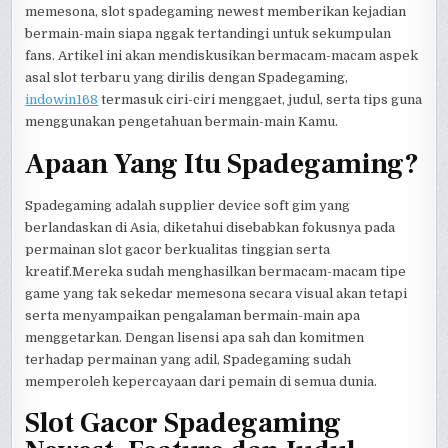
memesona, slot spadegaming newest memberikan kejadian
bermain-main siapa nggak tertandingi untuk sekumpulan
fans. Artikel ini akan mendiskusikan bermacam-macam aspek
asal slot terbaru yang dirilis dengan Spadegaming,
indowin168
termasuk ciri-ciri menggaet, judul, serta tips guna
menggunakan pengetahuan bermain-main Kamu.
Apaan Yang Itu Spadegaming?
Spadegaming adalah supplier device soft gim yang
berlandaskan di Asia, diketahui disebabkan fokusnya pada
permainan slot gacor berkualitas tinggian serta
kreatif.Mereka sudah menghasilkan bermacam-macam tipe
game yang tak sekedar memesona secara visual akan tetapi
serta menyampaikan pengalaman bermain-main apa
menggetarkan. Dengan lisensi apa sah dan komitmen
terhadap permainan yang adil, Spadegaming sudah
memperoleh kepercayaan dari pemain di semua dunia.
Slot Gacor Spadegaming