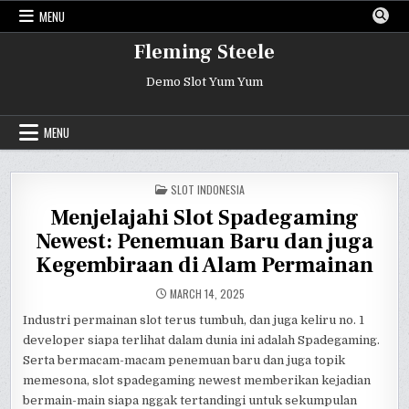
Skip
MENU
to
content
Fleming Steele
Demo Slot Yum Yum
MENU
POSTED
SLOT INDONESIA
IN
Menjelajahi Slot Spadegaming
Newest: Penemuan Baru dan juga
Kegembiraan di Alam Permainan
MARCH 14, 2025
Industri permainan slot terus tumbuh, dan juga keliru no. 1
developer siapa terlihat dalam dunia ini adalah Spadegaming.
Serta bermacam-macam penemuan baru dan juga topik
memesona, slot spadegaming newest memberikan kejadian
bermain-main siapa nggak tertandingi untuk sekumpulan