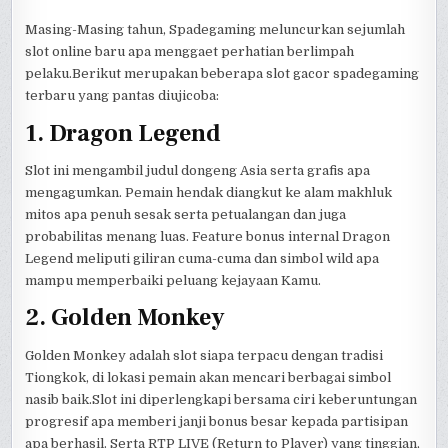
Masing-Masing tahun, Spadegaming meluncurkan sejumlah
slot online baru apa menggaet perhatian berlimpah
pelaku.Berikut merupakan beberapa slot gacor spadegaming
terbaru yang pantas diujicoba:
1. Dragon Legend
Slot ini mengambil judul dongeng Asia serta grafis apa
mengagumkan. Pemain hendak diangkut ke alam makhluk
mitos apa penuh sesak serta petualangan dan juga
probabilitas menang luas. Feature bonus internal Dragon
Legend meliputi giliran cuma-cuma dan simbol wild apa
mampu memperbaiki peluang kejayaan Kamu.
2. Golden Monkey
Golden Monkey adalah slot siapa terpacu dengan tradisi
Tiongkok, di lokasi pemain akan mencari berbagai simbol
nasib baik.Slot ini diperlengkapi bersama ciri keberuntungan
progresif apa memberi janji bonus besar kepada partisipan
apa berhasil. Serta RTP LIVE (Return to Player) yang tinggian,