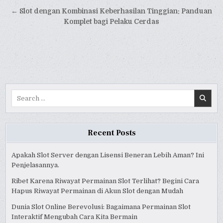
navigation
← Slot dengan Kombinasi Keberhasilan Tinggian: Panduan
Komplet bagi Pelaku Cerdas
Search
for:
Recent Posts
Apakah Slot Server dengan Lisensi Beneran Lebih Aman? Ini
Penjelasannya.
Ribet Karena Riwayat Permainan Slot Terlihat? Begini Cara
Hapus Riwayat Permainan di Akun Slot dengan Mudah
Dunia Slot Online Berevolusi: Bagaimana Permainan Slot
Interaktif Mengubah Cara Kita Bermain