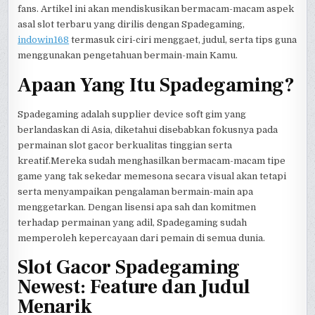
fans. Artikel ini akan mendiskusikan bermacam-macam aspek
asal slot terbaru yang dirilis dengan Spadegaming,
indowin168
termasuk ciri-ciri menggaet, judul, serta tips guna
menggunakan pengetahuan bermain-main Kamu.
Apaan Yang Itu Spadegaming?
Spadegaming adalah supplier device soft gim yang
berlandaskan di Asia, diketahui disebabkan fokusnya pada
permainan slot gacor berkualitas tinggian serta
kreatif.Mereka sudah menghasilkan bermacam-macam tipe
game yang tak sekedar memesona secara visual akan tetapi
serta menyampaikan pengalaman bermain-main apa
menggetarkan. Dengan lisensi apa sah dan komitmen
terhadap permainan yang adil, Spadegaming sudah
memperoleh kepercayaan dari pemain di semua dunia.
Slot Gacor Spadegaming
Newest: Feature dan Judul
Menarik