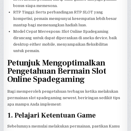
bonus siapa memesona.
RTP Tinggi: Serta perbandingan RTP SLOT yang
kompetisi, pemain mempunyai kesempatan lebih besar
mantap bagi memenangkan hadiah luas.
Model Cepat Merespons: Slot Online Spadegaming
dirancang untuk dapat diperankan di aneka device, baik
desktop either mobile, menyampaikan fleksibilitas
untuk pemain.
Petunjuk Mengoptimalkan
Pengetahuan Bermain Slot
Online Spadegaming
Bagi memperoleh pengetahuan terbagus ketika melakukan
permainan slot spadegaming newest, beriringan sedikit tips
apa mampu Anda implement:
1. Pelajari Ketentuan Game
Sebelumnya memulai melakukan permainan, pastikan Kamu