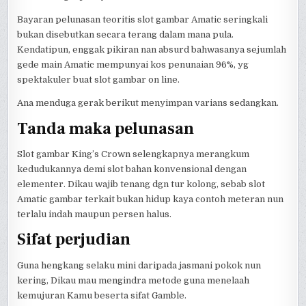
Bayaran pelunasan teoritis slot gambar Amatic seringkali
bukan disebutkan secara terang dalam mana pula.
Kendatipun, enggak pikiran nan absurd bahwasanya sejumlah
gede main Amatic mempunyai kos penunaian 96%, yg
spektakuler buat slot gambar on line.
Ana menduga gerak berikut menyimpan varians sedangkan.
Tanda maka pelunasan
Slot gambar King’s Crown selengkapnya merangkum
kedudukannya demi slot bahan konvensional dengan
elementer. Dikau wajib tenang dgn tur kolong, sebab slot
Amatic gambar terkait bukan hidup kaya contoh meteran nun
terlalu indah maupun persen halus.
Sifat perjudian
Guna hengkang selaku mini daripada jasmani pokok nun
kering, Dikau mau mengindra metode guna menelaah
kemujuran Kamu beserta sifat Gamble.