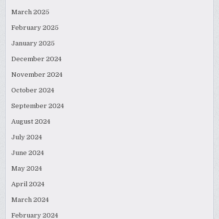
March 2025
February 2025
January 2025
December 2024
November 2024
October 2024
September 2024
August 2024
July 2024
June 2024
May 2024
April 2024
March 2024
February 2024