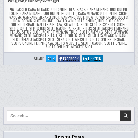
renggang sebanyak tinggi.
TAGGED
CARA MENANG JUDI ONLINE BLACKJACK
,
CARA MENANG JUDI ONLINE
POKER
,
CARA MENANG JUDI ONLINE ROULLETE
,
CARA MENANG JUDI ONLINE SICBO
,
GACOER
,
GAMPANG MENANG SLOT
,
GAMPANG SLOT
,
HOW TO WIN ONLINE SLOTS
,
HOW TO WIN SLOT ONLINE
,
HOW TO WIN SLOTS ONLINE
,
JUDI SLOT GACOR
ONLINE TERBAIK DAN TERPERCAYA
,
SELALU JACKPOT SLOT
,
SEXY SLOT
,
SICBO
,
SICBO SLOT
,
SITUS JUDI SLOT GACOR JACKPOT
,
SITUS SLOT JACKPOT MENANG
TERUS
,
SITUS SLOT JACKPOT MENANG TRUS
,
SLOT GAMPANG
,
SLOT GAMPANG
MENANG
,
SLOT JACKPOT SELALI
,
SLOT ONLEN
,
SLOT SELALU GAMPANG MENANG
,
SLOT SELALU JACKPOT
,
SLOT SEXY
,
SLOT WEBSITE
,
SLOTS ONLINE TERBAIK
,
SLOTS ONLINE TERPERCAYA
,
SLOTS WEBSITE
,
SLOTT GACOR
,
SLOTT ONLINE
,
SLOTT ONLINEE
,
WEBSITE SLOT
:
:
:
SHARE:
X
FACEBOOK
LINKEDIN
KINGS
KINGS
KINGS
CROWN
CROWN
CROWN
AMATIC
AMATIC
AMATIC
SLOT
SLOT
SLOT
ONLINE
ONLINE
ONLINE
REVIEW
REVIEW
REVIEW
Search
for:
Recent Posts