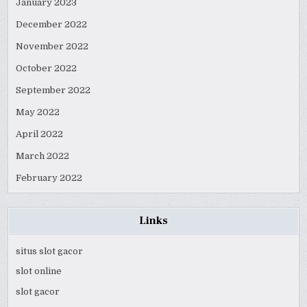
January 2023
December 2022
November 2022
October 2022
September 2022
May 2022
April 2022
March 2022
February 2022
Links
situs slot gacor
slot online
slot gacor