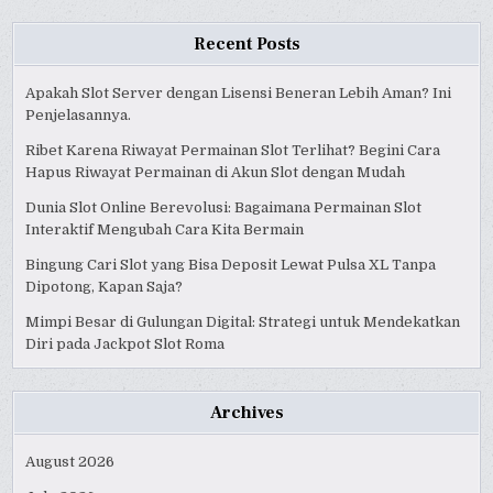
Recent Posts
Apakah Slot Server dengan Lisensi Beneran Lebih Aman? Ini
Penjelasannya.
Ribet Karena Riwayat Permainan Slot Terlihat? Begini Cara
Hapus Riwayat Permainan di Akun Slot dengan Mudah
Dunia Slot Online Berevolusi: Bagaimana Permainan Slot
Interaktif Mengubah Cara Kita Bermain
Bingung Cari Slot yang Bisa Deposit Lewat Pulsa XL Tanpa
Dipotong, Kapan Saja?
Mimpi Besar di Gulungan Digital: Strategi untuk Mendekatkan
Diri pada Jackpot Slot Roma
Archives
August 2026