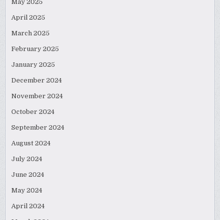
May 2025
April 2025
March 2025
February 2025
January 2025
December 2024
November 2024
October 2024
September 2024
August 2024
July 2024
June 2024
May 2024
April 2024