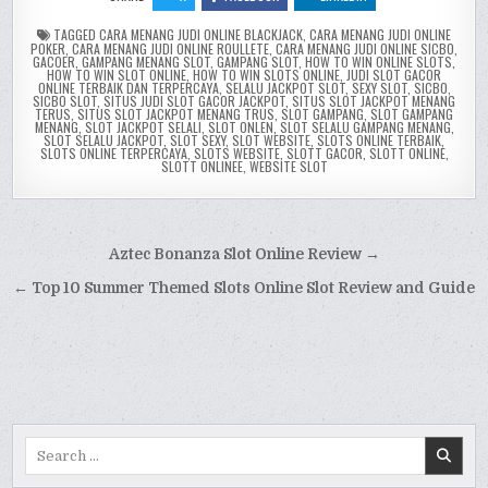
TAGGED
CARA MENANG JUDI ONLINE BLACKJACK
,
CARA MENANG JUDI ONLINE
POKER
,
CARA MENANG JUDI ONLINE ROULLETE
,
CARA MENANG JUDI ONLINE SICBO
,
GACOER
,
GAMPANG MENANG SLOT
,
GAMPANG SLOT
,
HOW TO WIN ONLINE SLOTS
,
HOW TO WIN SLOT ONLINE
,
HOW TO WIN SLOTS ONLINE
,
JUDI SLOT GACOR
ONLINE TERBAIK DAN TERPERCAYA
,
SELALU JACKPOT SLOT
,
SEXY SLOT
,
SICBO
,
SICBO SLOT
,
SITUS JUDI SLOT GACOR JACKPOT
,
SITUS SLOT JACKPOT MENANG
TERUS
,
SITUS SLOT JACKPOT MENANG TRUS
,
SLOT GAMPANG
,
SLOT GAMPANG
MENANG
,
SLOT JACKPOT SELALI
,
SLOT ONLEN
,
SLOT SELALU GAMPANG MENANG
,
SLOT SELALU JACKPOT
,
SLOT SEXY
,
SLOT WEBSITE
,
SLOTS ONLINE TERBAIK
,
SLOTS ONLINE TERPERCAYA
,
SLOTS WEBSITE
,
SLOTT GACOR
,
SLOTT ONLINE
,
SLOTT ONLINEE
,
WEBSITE SLOT
Post
Aztec Bonanza Slot Online Review →
navigation
← Top 10 Summer Themed Slots Online Slot Review and Guide
Search
for: