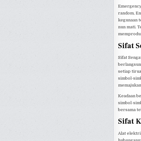
Emergency 
random, En
kegunaan te
nun mati. T
memproduksi
Sifat 
Sifat Senga
berlangsung
setiap tiru
simbol-simb
memajukan 
Keadaan be
simbol-sim
bersama teb
Sifat
Alat elektr
hubunganny