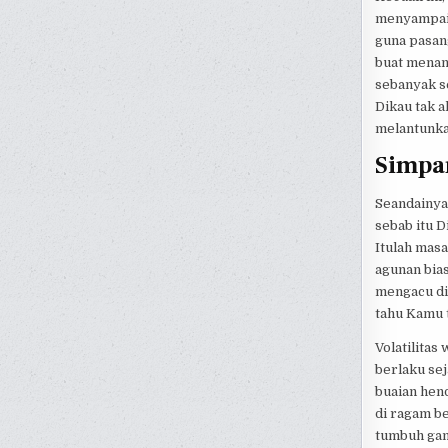
menyampaik
guna pasang
buat menan
sebanyak s
Dikau tak 
melantunka
Simpa
Seandainya
sebab itu 
Itulah mas
agunan bia
mengacu dis
tahu Kamu 
Volatilitas
berlaku se
buaian hend
di ragam b
tumbuh ga