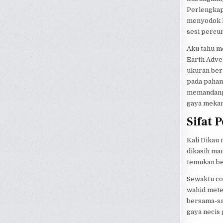
Perlengkap
menyodok h
sesi percu
Aku tahu me
Earth Adve
ukuran beri
pada paham
memandang 
gaya mekan
Sifat 
Kali Dikau 
dikasih ma
temukan be
Sewaktu co
wahid meter
bersama-sa
gaya necis