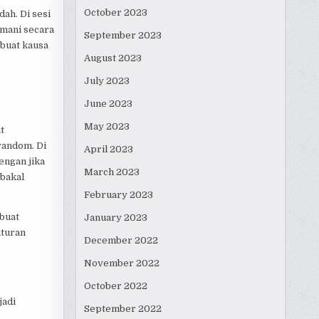
October 2023
ah. Di sesi
mani secara
September 2023
 buat kausa
August 2023
July 2023
June 2023
May 2023
t
 random. Di
April 2023
engan jika
March 2023
 bakal
February 2023
buat
January 2023
aturan
December 2022
November 2022
October 2022
jadi
September 2022