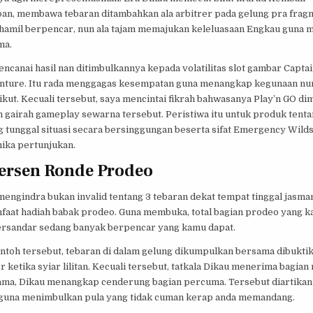
an, membawa tebaran ditambahkan ala arbitrer pada gelung pra fragm
amil berpencar, nun ala tajam memajukan keleluasaan Engkau guna
ma.
ncanai hasil nan ditimbulkannya kepada volatilitas slot gambar Capta
nture. Itu rada menggagas kesempatan guna menangkap kegunaan nu
kut. Kecuali tersebut, saya mencintai fikrah bahwasanya Play’n GO d
 gairah gameplay sewarna tersebut. Peristiwa itu untuk produk tenta
tunggal situasi secara bersinggungan beserta sifat Emergency Wilds
ika pertunjukan.
Persen Ronde Prodeo
mengindra bukan invalid tentang 3 tebaran dekat tempat tinggal jasma
nfaat hadiah babak prodeo. Guna membuka, total bagian prodeo yang 
rsandar sedang banyak berpencar yang kamu dapat.
ntoh tersebut, tebaran di dalam gelung dikumpulkan bersama dibukt
 ketika syiar lilitan. Kecuali tersebut, tatkala Dikau menerima bagia
ma, Dikau menangkap cenderung bagian percuma. Tersebut diartikan
 guna menimbulkan pula yang tidak cuman kerap anda memandang.