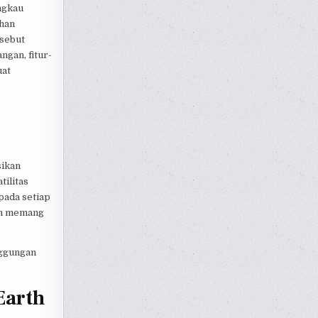
ngkau
han
rsebut
gan, fitur-
uat
sikan
tilitas
pada setiap
nan memang
nggungan
Earth