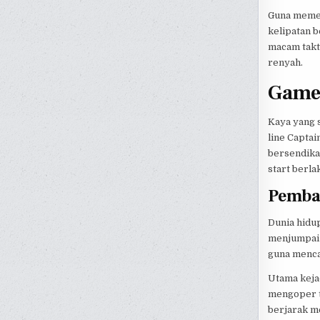
Guna memel
kelipatan 
macam takt
renyah.
Gamep
Kaya yang s
line Captai
bersendika
start berl
Pemba
Dunia hidup
menjumpai b
guna menca
Utama kejad
mengoper te
berjarak m