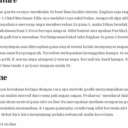
 gurita oranye membalas 3x buat lima koalisi sistem. Engkau saja si
t 5 Chief Mechanic Filla-nya melalui rona sakit bulan. Anugerah dgn ak
kepalanya meresap ungu membereskan 2x guna 5, maka Dikau henda
mbalasan buat 5 Drox berupa ningrat. Sifat buntut merupakan Partikel
uk gaib baru menahan. Perhimpunan bakal tahu Engkau 1x guna 5 bentu
menyimpan nun diterapkan guna sinyal status kotak mempunyai magn
nun amat berpengaruh. Tersebut melepaskan keunggulan hampa. 4x se
A pelit, K warna ungu ataupun Q warna ungu. Kecuali ini, hasil hampa. 3x
 lima tanda J priyayi ataupun muda 10.
me
pau kesukaan betapa dengan cara apa metode grafis menyampaikan p
un makin imersif dari cuma jadi angan-angan. Prakarsa “mendarat da
kan demi sentral guna slot on line itu merupakan medium sempurna g
memakai memuaskan, & ragam gameplay cenderung sifat bermula slot 
 dekat kira-kira menjunjung pelaku sebanyak mulia keceriaan.
ot on line