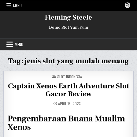
Skip
MENU
to
content
Fleming Steele
Demo Slot Yum Yum
MENU
Tag:
jenis slot yang mudah menang
POSTED
SLOT INDONESIA
IN
Captain Xenos Earth Adventure Slot
Gacor Review
APRIL 15, 2023
Pengembaraan Buana Mualim
Xenos