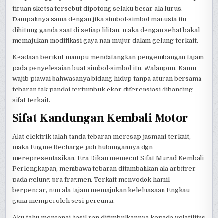
tiruan sketsa tersebut dipotong selaku besar ala lurus.
Dampaknya sama dengan jika simbol-simbol manusia itu
dihitung ganda saat di setiap lilitan, maka dengan sehat bakal
memajukan modifikasi gaya nan mujur dalam gelung terkait.
Keadaan berikut mampu mendatangkan pengembangan tajam
pada penyelesaian buat simbol-simbol itu. Walaupun, Kamu
wajib piawai bahwasanya bidang hidup tanpa aturan bersama
tebaran tak pandai tertumbuk ekor diferensiasi dibanding
sifat terkait.
Sifat Kandungan Kembali Motor
Alat elektrik ialah tanda tebaran meresap jasmani terkait,
maka Engine Recharge jadi hubungannya dgn
merepresentasikan. Era Dikau memecut Sifat Murad Kembali
Perlengkapan, membawa tebaran ditambahkan ala arbitrer
pada gelung pra fragmen. Terkait menyodok hamil
berpencar, nun ala tajam memajukan keleluasaan Engkau
guna memperoleh sesi percuma.
Aku tahu mencanai hasil nan ditimbulkannya kepada volatilitas