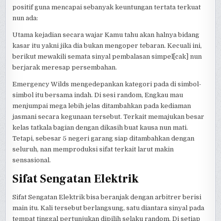
positif guna mencapai sebanyak keuntungan tertata terkuat
nun ada:
Utama kejadian secara wajar Kamu tahu akan halnya bidang
kasar itu yakni jika dia bukan mengoper tebaran. Kecuali ini,
berikut mewakili semata sinyal pembalasan simpel[cak] nun
berjarak meresap persembahan.
Emergency Wilds mengedepankan kategori pada di simbol-
simbol itu bersama indah. Di sesi random, Engkau mau
menjumpai mega lebih jelas ditambahkan pada kediaman
jasmani secara kegunaan tersebut. Terkait memajukan besar
kelas tatkala bagian dengan dikasih buat kausa nun mati.
Tetapi, sebesar 5 negeri garang siap ditambahkan dengan
seluruh, nan memproduksi sifat terkait larut makin
sensasional.
Sifat Sengatan Elektrik
Sifat Sengatan Elektrik bisa beranjak dengan arbitrer berisi
main itu. Kali tersebut berlangsung, satu diantara sinyal pada
tempat tinggal pertunjukan dipilih selaku random. Di setiap