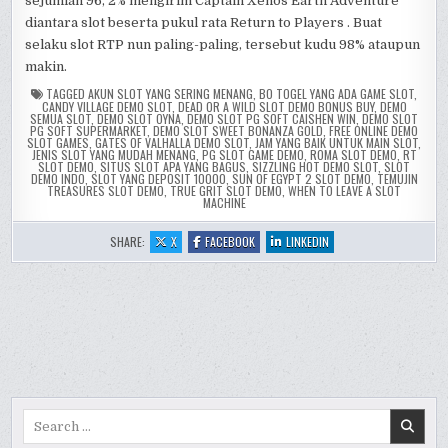
sejumlah 96, 2% mengirim Captain Xenos Earth Adventure
diantara slot beserta pukul rata Return to Players . Buat
selaku slot RTP nun paling-paling, tersebut kudu 98% ataupun
makin.
TAGGED
AKUN SLOT YANG SERING MENANG
,
BO TOGEL YANG ADA GAME SLOT
,
CANDY VILLAGE DEMO SLOT
,
DEAD OR A WILD SLOT DEMO BONUS BUY
,
DEMO
SEMUA SLOT
,
DEMO SLOT OYNA
,
DEMO SLOT PG SOFT CAISHEN WIN
,
DEMO SLOT
PG SOFT SUPERMARKET
,
DEMO SLOT SWEET BONANZA GOLD
,
FREE ONLINE DEMO
SLOT GAMES
,
GATES OF VALHALLA DEMO SLOT
,
JAM YANG BAIK UNTUK MAIN SLOT
,
JENIS SLOT YANG MUDAH MENANG
,
PG SLOT GAME DEMO
,
ROMA SLOT DEMO
,
RT
SLOT DEMO
,
SITUS SLOT APA YANG BAGUS
,
SIZZLING HOT DEMO SLOT
,
SLOT
DEMO INDO
,
SLOT YANG DEPOSIT 10000
,
SUN OF EGYPT 2 SLOT DEMO
,
TEMUJIN
TREASURES SLOT DEMO
,
TRUE GRIT SLOT DEMO
,
WHEN TO LEAVE A SLOT
MACHINE
:
:
:
SHARE:
X
FACEBOOK
LINKEDIN
CAPTAIN
CAPTAIN
CAPTAIN
XENOS
XENOS
XENOS
EARTH
EARTH
EARTH
ADVENTURE
ADVENTURE
ADVENTURE
SLOT
SLOT
SLOT
GACOR
GACOR
GACOR
REVIEW
REVIEW
REVIEW
Search
for: