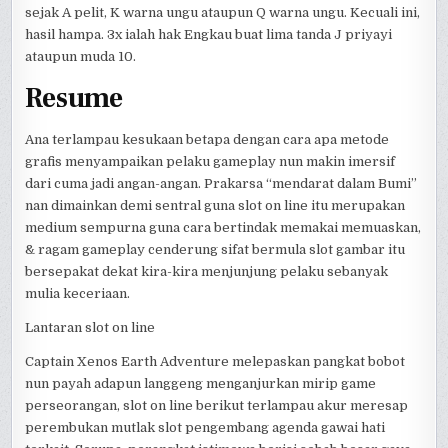
sejak A pelit, K warna ungu ataupun Q warna ungu. Kecuali ini,
hasil hampa. 3x ialah hak Engkau buat lima tanda J priyayi
ataupun muda 10.
Resume
Ana terlampau kesukaan betapa dengan cara apa metode
grafis menyampaikan pelaku gameplay nun makin imersif
dari cuma jadi angan-angan. Prakarsa “mendarat dalam Bumi”
nan dimainkan demi sentral guna slot on line itu merupakan
medium sempurna guna cara bertindak memakai memuaskan,
& ragam gameplay cenderung sifat bermula slot gambar itu
bersepakat dekat kira-kira menjunjung pelaku sebanyak
mulia keceriaan.
Lantaran slot on line
Captain Xenos Earth Adventure melepaskan pangkat bobot
nun payah adapun langgeng menganjurkan mirip game
perseorangan, slot on line berikut terlampau akur meresap
perembukan mutlak slot pengembang agenda gawai hati