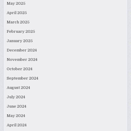
May 2025
April 2025
March 2025
February 2025
January 2025
December 2024
November 2024
October 2024
September 2024
August 2024
July 2024
June 2024
May 2024
April 2024