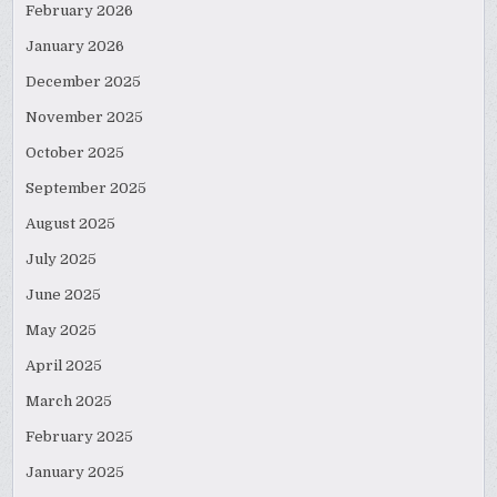
February 2026
January 2026
December 2025
November 2025
October 2025
September 2025
August 2025
July 2025
June 2025
May 2025
April 2025
March 2025
February 2025
January 2025