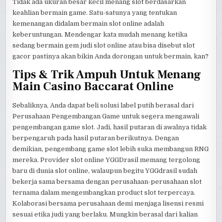
Tidak ada ukuran besar kecil menang slot berdasarkan
keahlian bermain game. Satu-satunya yang tentukan
kemenangan didalam bermain slot online adalah
keberuntungan. Mendengar kata mudah menang ketika
sedang bermain gem judi slot online atau bisa disebut slot
gacor pastinya akan bikin Anda dorongan untuk bermain, kan?
Tips & Trik Ampuh Untuk Menang
Main Casino Baccarat Online
Sebaliknya, Anda dapat beli solusi label putih berasal dari
Perusahaan Pengembangan Game untuk segera mengawali
pengembangan game slot. Jadi, hasil putaran di awalnya tidak
berpengaruh pada hasil putaran berikutnya. Dengan
demikian, pengembang game slot lebih suka membangun RNG
mereka. Provider slot online YGGDrasil memang tergolong
baru di dunia slot online, walaupun begitu YGGdrasil sudah
bekerja sama bersama dengan perusahaan-perusahaan slot
ternama dalam mengembangkan product slot terpercaya.
Kolaborasi bersama perusahaan demi menjaga lisensi resmi
sesuai etika judi yang berlaku. Mungkin berasal dari kalian