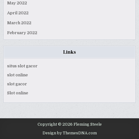
May 2022
April 2022
March 2022
February 2022
Links
situs slot gacor
slot online
slot gacor
Slot online
Copyright © 2026 Fleming Steele
Design by ThemesDNA.com