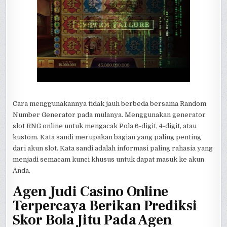
Cara menggunakannya tidak jauh berbeda bersama Random
Number Generator pada mulanya. Menggunakan generator
slot RNG online untuk mengacak Pola 6-digit, 4-digit, atau
kustom. Kata sandi merupakan bagian yang paling penting
dari akun slot. Kata sandi adalah informasi paling rahasia yang
menjadi semacam kunci khusus untuk dapat masuk ke akun
Anda.
Agen Judi Casino Online
Terpercaya Berikan Prediksi
Skor Bola Jitu Pada Agen