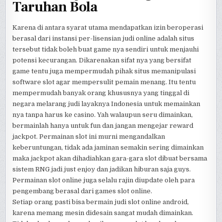
Taruhan Bola
Karena di antara syarat utama mendapatkan izin beroperasi
berasal dari instansi per-lisensian judi online adalah situs
tersebut tidak boleh buat game nya sendiri untuk menjauhi
potensi kecurangan. Dikarenakan sifat nya yang bersifat
game tentu juga mempermudah pihak situs memanipulasi
software slot agar mempersulit pemain menang. Itu tentu
mempermudah banyak orang khususnya yang tinggal di
negara melarang judi layaknya Indonesia untuk memainkan
nya tanpa harus ke casino. Yah walaupun seru dimainkan,
bermainlah hanya untuk fun dan jangan mengejar reward
jackpot. Permainan slot ini murni mengandalkan
keberuntungan, tidak ada jaminan semakin sering dimainkan
maka jackpot akan dihadiahkan gara-gara slot dibuat bersama
sistem RNG jadi just enjoy dan jadikan hiburan saja guys.
Permainan slot online juga selalu rajin diupdate oleh para
pengembang berasal dari games slot online.
Setiap orang pasti bisa bermain judi slot online android,
karena memang mesin didesain sangat mudah dimainkan.