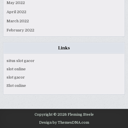
May 2022
April 2022
March 2022
February 2022
Links
situs slot gacor
slot online
slot gacor
Slot online
Copyright © 2026 Fleming Steele
Design by ThemesDNA.com