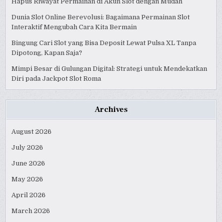
Hapus Riwayat Permainan di Akun Slot dengan Mudah
Dunia Slot Online Berevolusi: Bagaimana Permainan Slot
Interaktif Mengubah Cara Kita Bermain
Bingung Cari Slot yang Bisa Deposit Lewat Pulsa XL Tanpa
Dipotong, Kapan Saja?
Mimpi Besar di Gulungan Digital: Strategi untuk Mendekatkan
Diri pada Jackpot Slot Roma
Archives
August 2026
July 2026
June 2026
May 2026
April 2026
March 2026