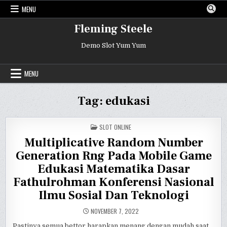
Skip
MENU
to
content
Fleming Steele
Demo Slot Yum Yum
MENU
Tag:
edukasi
POSTED
SLOT ONLINE
IN
Multiplicative Random Number
Generation Rng Pada Mobile Game
Edukasi Matematika Dasar
Fathulrohman Konferensi Nasional
Ilmu Sosial Dan Teknologi
NOVEMBER 7, 2022
Pastinya semua bettor harapkan menang dengan mudah saat