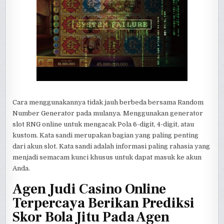
Cara menggunakannya tidak jauh berbeda bersama Random
Number Generator pada mulanya. Menggunakan generator
slot RNG online untuk mengacak Pola 6-digit, 4-digit, atau
kustom. Kata sandi merupakan bagian yang paling penting
dari akun slot. Kata sandi adalah informasi paling rahasia yang
menjadi semacam kunci khusus untuk dapat masuk ke akun
Anda.
Agen Judi Casino Online
Terpercaya Berikan Prediksi
Skor Bola Jitu Pada Agen