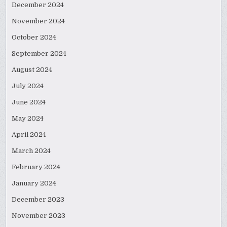
December 2024
November 2024
October 2024
September 2024
August 2024
July 2024
June 2024
May 2024
April 2024
March 2024
February 2024
January 2024
December 2023
November 2023