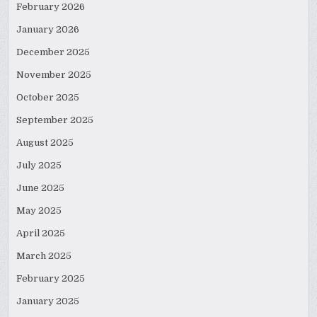
February 2026
January 2026
December 2025
November 2025
October 2025
September 2025
August 2025
July 2025
June 2025
May 2025
April 2025
March 2025
February 2025
January 2025