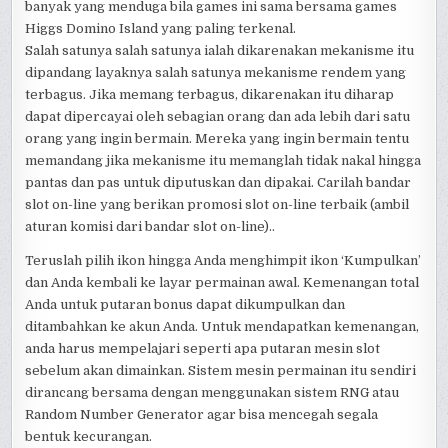
banyak yang menduga bila games ini sama bersama games
Higgs Domino Island yang paling terkenal.
Salah satunya salah satunya ialah dikarenakan mekanisme itu
dipandang layaknya salah satunya mekanisme rendem yang
terbagus. Jika memang terbagus, dikarenakan itu diharap
dapat dipercayai oleh sebagian orang dan ada lebih dari satu
orang yang ingin bermain. Mereka yang ingin bermain tentu
memandang jika mekanisme itu memanglah tidak nakal hingga
pantas dan pas untuk diputuskan dan dipakai. Carilah bandar
slot on-line yang berikan promosi slot on-line terbaik (ambil
aturan komisi dari bandar slot on-line)..
Teruslah pilih ikon hingga Anda menghimpit ikon ‘Kumpulkan’
dan Anda kembali ke layar permainan awal. Kemenangan total
Anda untuk putaran bonus dapat dikumpulkan dan
ditambahkan ke akun Anda. Untuk mendapatkan kemenangan,
anda harus mempelajari seperti apa putaran mesin slot
sebelum akan dimainkan. Sistem mesin permainan itu sendiri
dirancang bersama dengan menggunakan sistem RNG atau
Random Number Generator agar bisa mencegah segala
bentuk kecurangan.