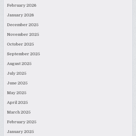
February 2026
January 2026
December 2025
November 2025
October 2025
September 2025
August 2025
July 2025
June 2025
May 2025
April 2025
March 2025
February 2025
January 2025