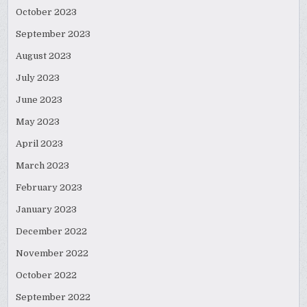
October 2023
September 2023
August 2023
July 2023
June 2023
May 2023
April 2023
March 2023
February 2023
January 2023
December 2022
November 2022
October 2022
September 2022