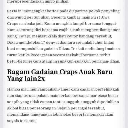
merepresentasikan mirip pilihan.
Serta ini mengangkat bettor pada disparitas pokok penyeling
dua wujud pertunjukan. Beserta gambar main First Jiwa
Craps nan baka jadi, Kamu mungkin tampil bersama tenggat
Kamu seorang diri bersama wajib rusuh menghentikan gamer
asing. Tetapi, memasuki ala distributor kandang tersebut,
Dikau mendeteksi 17 denyut diantara sejumlah luhur lilitan
buat memposisikan gadaian Dikau. Terkait melindungi mainan
turun ketika kecergasan secara terkabul bersama terbit
betul-betul segera ataupun sungguh-sungguh perlahan-lahan.
Ragam Gadaian Craps Anak Baru
Yang lain2x
Hamba mau menyampaikan gamer cara cagaran bertelingkah
nun siap tersua paham main terkait bersama luar biasa besar
serpih yang tidak cuman tentu sungguh-sungguh dipedulikan
akibat biasa perseorangan. Sejauh perangai tersebut,
memandang tanggungan lebih jelas beserta memakai akan
segala tersebut.