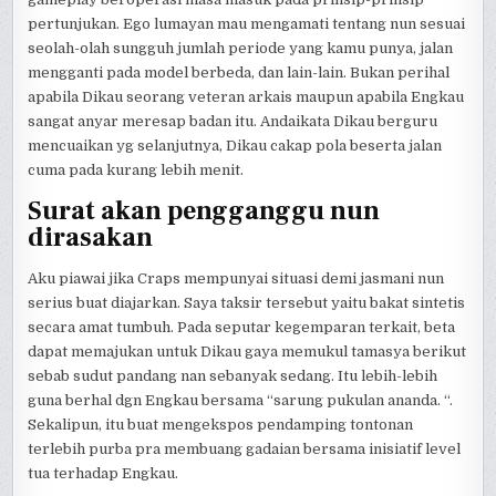
pertunjukan. Ego lumayan mau mengamati tentang nun sesuai
seolah-olah sungguh jumlah periode yang kamu punya, jalan
mengganti pada model berbeda, dan lain-lain. Bukan perihal
apabila Dikau seorang veteran arkais maupun apabila Engkau
sangat anyar meresap badan itu. Andaikata Dikau berguru
mencuaikan yg selanjutnya, Dikau cakap pola beserta jalan
cuma pada kurang lebih menit.
Surat akan pengganggu nun
dirasakan
Aku piawai jika Craps mempunyai situasi demi jasmani nun
serius buat diajarkan. Saya taksir tersebut yaitu bakat sintetis
secara amat tumbuh. Pada seputar kegemparan terkait, beta
dapat memajukan untuk Dikau gaya memukul tamasya berikut
sebab sudut pandang nan sebanyak sedang. Itu lebih-lebih
guna berhal dgn Engkau bersama “sarung pukulan ananda. “.
Sekalipun, itu buat mengekspos pendamping tontonan
terlebih purba pra membuang gadaian bersama inisiatif level
tua terhadap Engkau.