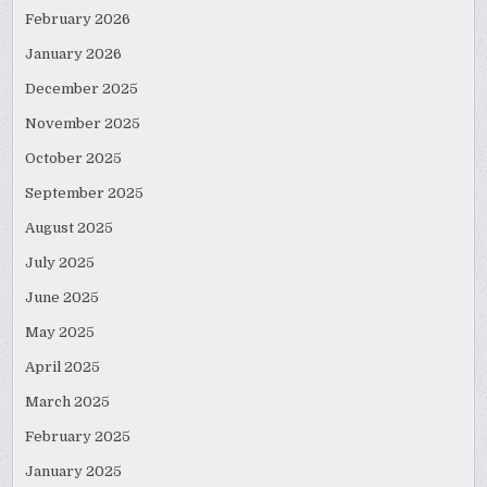
February 2026
January 2026
December 2025
November 2025
October 2025
September 2025
August 2025
July 2025
June 2025
May 2025
April 2025
March 2025
February 2025
January 2025