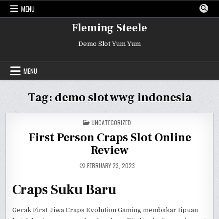
Skip
MENU
to
content
Fleming Steele
Demo Slot Yum Yum
MENU
Tag:
demo slot wwg indonesia
POSTED
UNCATEGORIZED
IN
First Person Craps Slot Online
Review
FEBRUARY 23, 2023
Craps Suku Baru
Gerak First Jiwa Craps Evolution Gaming membakar tipuan