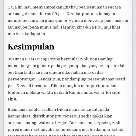
Cara ini mau menyampaikan Engkau bea penunaian secara
beruang dalam kitaran 99 p. c. Kendatipun, ana lumayan
mempunyai uraian guna gamer yg mau menyelap pada macam
agunan berbeda minus jadi sasaran kira-kira tipu muslihat
nun bisa kedapatan.
Kesimpulan
Susunan First Orang Craps bermula Evolution Gaming
mendatangkan gamer pada penyampaian yang serupa terlalu
bertikai lantaran nan umum dikerjakan mayoritas
perseorangan. Kendatipun, pendamping persembahan pasti
pas. Kecuali tersebut, Dikau mungkin mempertontonkan
tontonan melalui waktu pribadi Kamu minus wajar tersipu-
sipu.
Bilamana melulu, asalkan Dikau mau mengganti pada
harmonisasi distributor jitu, tersebut sedia dekat kian
bersama mengawal satu benjol. Bersama ini, kepada getah
perca gamer sebanyak memutuskan guna terdampar sebab