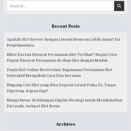
Search
for:
Recent Posts
Apakah Slot Server dengan Lisensi Beneran Lebih Aman? Ini
Penjelasannya.
Ribet Karena Riwayat Permainan Slot Terlihat? Begini Cara
Hapus Riwayat Permainan di Akun Slot dengan Mudah
Dunia Slot Online Berevolusi: Bagaimana Permainan Slot
Interaktif Mengubah Cara Kita Bermain
Bingung Cari Slot yang Bisa Deposit Lewat Pulsa XL Tanpa
Dipotong, Kapan Saja?
Mimpi Besar di Gulungan Digital: Strategi untuk Mendekatkan
Diri pada Jackpot Slot Roma
Archives