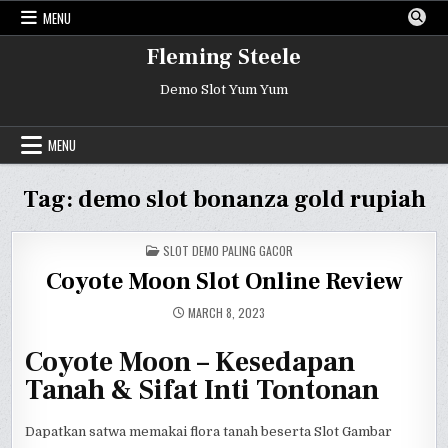
Skip
MENU
to
content
Fleming Steele
Demo Slot Yum Yum
MENU
Tag:
demo slot bonanza gold rupiah
POSTED
SLOT DEMO PALING GACOR
IN
Coyote Moon Slot Online Review
MARCH 8, 2023
Coyote Moon – Kesedapan
Tanah & Sifat Inti Tontonan
Dapatkan satwa memakai flora tanah beserta Slot Gambar