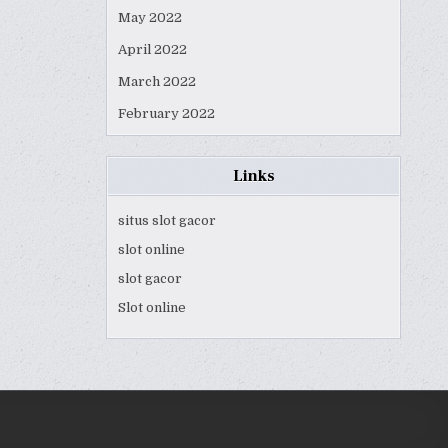
May 2022
April 2022
March 2022
February 2022
Links
situs slot gacor
slot online
slot gacor
Slot online