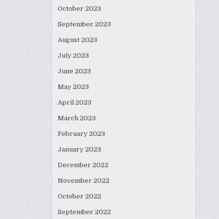
October 2023
September 2023
August 2023
July 2023
June 2023
May 2023
April 2023
March 2023
February 2023
January 2023
December 2022
November 2022
October 2022
September 2022