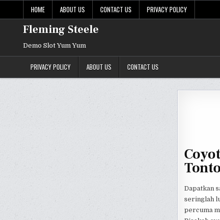
Skip
HOME
ABOUT US
CONTACT US
PRIVACY POLICY
to
content
Fleming Steele
Demo Slot Yum Yum
PRIVACY POLICY
ABOUT US
CONTACT US
Coyot
Tont
Dapatkan s
seringlah 
percuma me