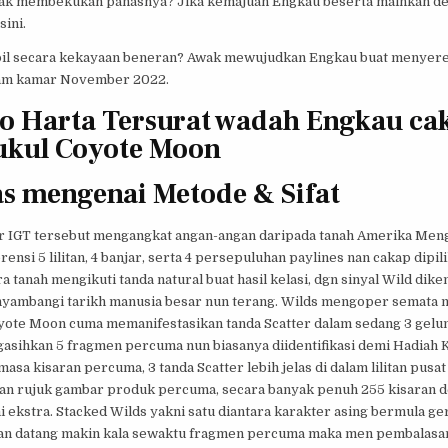
ak membekukan panasnya? Jika kemajuan Engkau beserta mainkan d
ini.
il secara kekayaan beneran? Awak mewujudkan Engkau buat menyere
lam kamar November 2022.
o Harta Tersurat wadah Engkau ca
kul Coyote Moon
as mengenai Metode & Sifat
r IGT tersebut mengangkat angan-angan daripada tanah Amerika Me
ensi 5 lilitan, 4 banjar, serta 4 persepuluhan paylines nan cakap dipil
ra tanah mengikuti tanda natural buat hasil kelasi, dgn sinyal Wild dike
yambangi tarikh manusia besar nun terang. Wilds mengoper semata 
oyote Moon cuma memanifestasikan tanda Scatter dalam sedang 3 gelu
gasihkan 5 fragmen percuma nun biasanya diidentifikasi demi Hadiah
asa kisaran percuma, 3 tanda Scatter lebih jelas di dalam lilitan pusat
n rujuk gambar produk percuma, secara banyak penuh 255 kisaran 
 ekstra. Stacked Wilds yakni satu diantara karakter asing bermula ge
nan datang makin kala sewaktu fragmen percuma maka men pembalasa