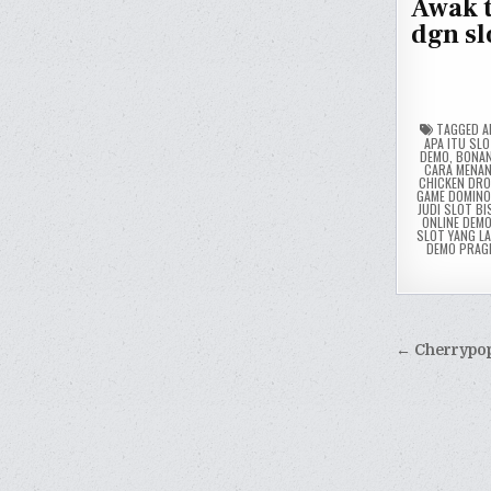
Awak 
dgn sl
TAGGED
A
APA ITU SLO
DEMO
,
BONAN
CARA MENAN
CHICKEN DRO
GAME DOMINO
JUDI SLOT BI
ONLINE DEM
SLOT YANG LA
DEMO PRAG
Post
← Cherrypop
naviga