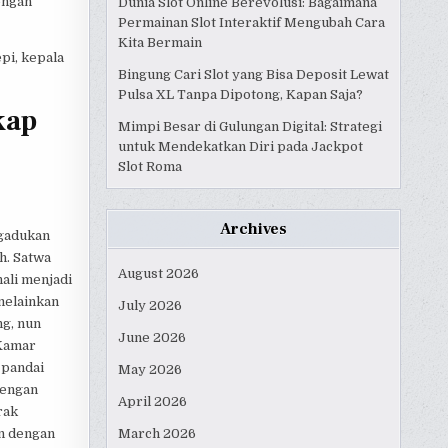
engan
Dunia Slot Online Berevolusi: Bagaimana
Permainan Slot Interaktif Mengubah Cara
Kita Bermain
pi, kepala
Bingung Cari Slot yang Bisa Deposit Lewat
Pulsa XL Tanpa Dipotong, Kapan Saja?
kap
Mimpi Besar di Gulungan Digital: Strategi
untuk Mendekatkan Diri pada Jackpot
Slot Roma
Archives
ngadukan
ih. Satwa
August 2026
nali menjadi
melainkan
July 2026
ng, nun
June 2026
 Kamar
 pandai
May 2026
dengan
April 2026
rak
n dengan
March 2026