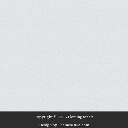
Copyright © 2026 Fleming Steele
Design by ThemesDNA.com