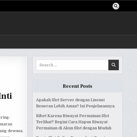
Search
for:
Recent Posts
nti
Apakah Slot Server dengan Lisensi
Beneran Lebih Aman? Ini Penjelasannya.
Ribet Karena Riwayat Permainan Slot
ering-
Terlihat? Begini Cara Hapus Riwayat
usaran
Permainan di Akun Slot dengan Mudah
ang dewasa.